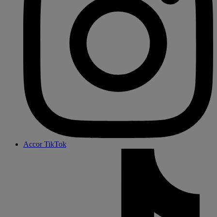
Accor TikTok