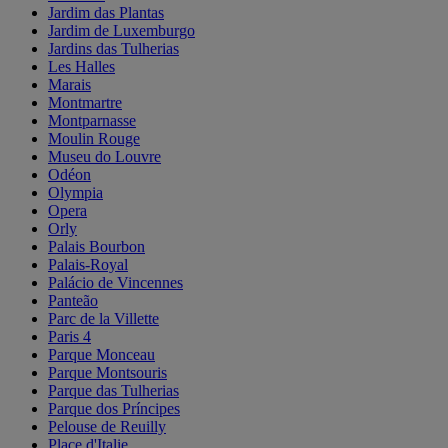
Jardim das Plantas
Jardim de Luxemburgo
Jardins das Tulherias
Les Halles
Marais
Montmartre
Montparnasse
Moulin Rouge
Museu do Louvre
Odéon
Olympia
Opera
Orly
Palais Bourbon
Palais-Royal
Palácio de Vincennes
Panteão
Parc de la Villette
Paris 4
Parque Monceau
Parque Montsouris
Parque das Tulherias
Parque dos Príncipes
Pelouse de Reuilly
Place d'Italie