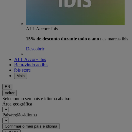
ALL Accor+ ibis
15% de desconto durante todo o ano
nas marcas ibis
Descobrir
ALL Accor+ ibis
Bem-vindo ao ibis
ibis store
Mais
EN
Voltar
Selecione o seu país e idioma abaixo
Área geográfica
País/região-idioma
Confirmar o meu país e idioma