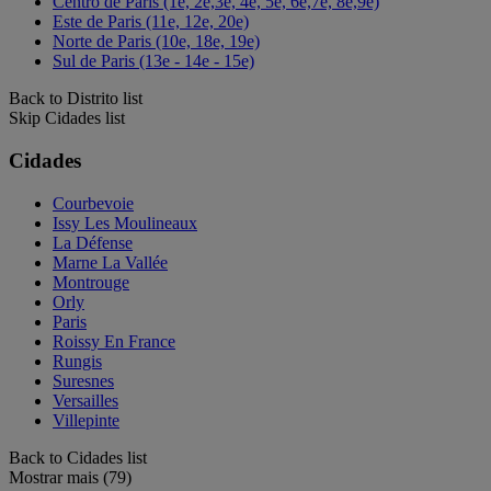
Centro de Paris (1e, 2e,3e, 4e, 5e, 6e,7e, 8e,9e)
Este de Paris (11e, 12e, 20e)
Norte de Paris (10e, 18e, 19e)
Sul de Paris (13e - 14e - 15e)
Back to Distrito list
Skip Cidades list
Cidades
Courbevoie
Issy Les Moulineaux
La Défense
Marne La Vallée
Montrouge
Orly
Paris
Roissy En France
Rungis
Suresnes
Versailles
Villepinte
Back to Cidades list
Mostrar mais (79)