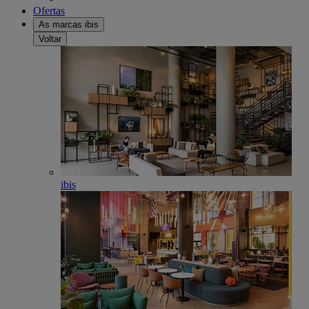
Ofertas
As marcas ibis
Voltar
ibis