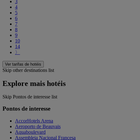
3
4
5
6
7
8
9
10
14
〉
Ver tarifas de hotéis
Skip other destinations list
Explore mais hotéis
Skip Pontos de interesse list
Pontos de interesse
AccorHotels Arena
Aeroporto de Beauvais
Aquaboulevard
Assembleia Nacional Francesa