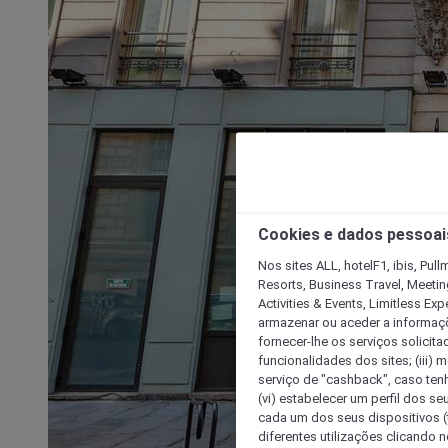
Cookies e dados pessoai
Nos sites ALL, hotelF1, ibis, Pul
Resorts, Business Travel, Meetin
Activities & Events, Limitless Ex
armazenar ou aceder a informaçõe
fornecer-lhe os serviços solicita
funcionalidades dos sites; (iii) 
serviço de "cashback", caso tenha
(vi) estabelecer um perfil dos se
cada um dos seus dispositivos (t
diferentes utilizações clicando n