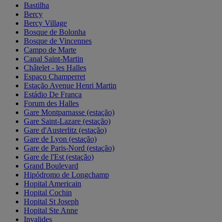
Bastilha
Bercy
Bercy Village
Bosque de Bolonha
Bosque de Vincennes
Campo de Marte
Canal Saint-Martin
Châtelet - les Halles
Espaço Champerret
Estação Avenue Henri Martin
Estádio De França
Forum des Halles
Gare Montparnasse (estação)
Gare Saint-Lazare (estação)
Gare d'Austerlitz (estação)
Gare de Lyon (estação)
Gare de Paris-Nord (estação)
Gare de l'Est (estação)
Grand Boulevard
Hipódromo de Longchamp
Hopital Americain
Hopital Cochin
Hopital St Joseph
Hopital Ste Anne
Invalides