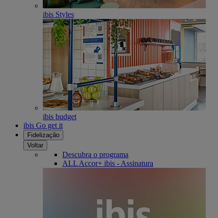
ibis Styles
ibis budget
ibis Go get it
Fidelização
Voltar
Descubra o programa
ALL Accor+ ibis - Assinatura