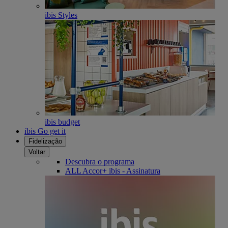
ibis Styles
ibis budget
ibis Go get it
Fidelização
Voltar
Descubra o programa
ALL Accor+ ibis - Assinatura