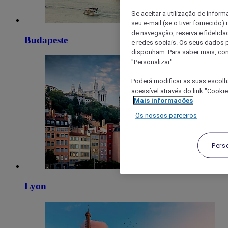
Se aceitar a utilização de inform
seu e-mail (se o tiver fornecid
de navegação, reserva e fidelidad
Budapeste
e redes sociais. Os seus dados
disponham. Para saber mais, con
"Personalizar".
Poderá modificar as suas escolh
acessível através do link "Cooki
Mais informações
Os nossos parceiros
Pers
Lyon