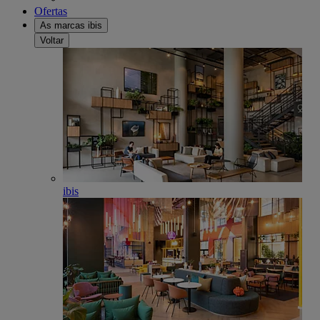
Ofertas
As marcas ibis
Voltar
ibis