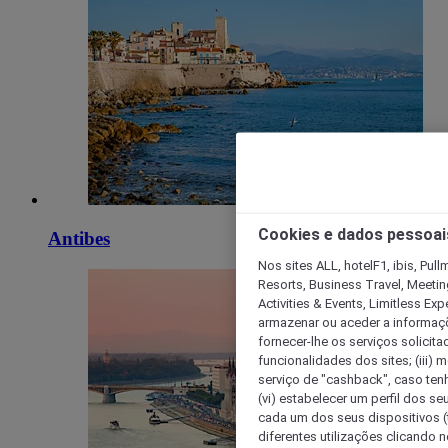
Cookies e dados pessoai
Antibes
Nos sites ALL, hotelF1, ibis, Pul
Resorts, Business Travel, Meetin
Activities & Events, Limitless Ex
armazenar ou aceder a informaçõe
fornecer-lhe os serviços solicita
funcionalidades dos sites; (iii) 
serviço de "cashback", caso tenha
(vi) estabelecer um perfil dos se
cada um dos seus dispositivos (t
diferentes utilizações clicando n