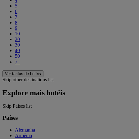
4
5
6
7
8
9
10
20
30
40
50
〉
Ver tarifas de hotéis
Skip other destinations list
Explore mais hotéis
Skip Países list
Países
Alemanha
Armênia