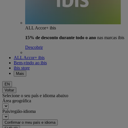
ALL Accor+ ibis
15% de desconto durante todo o ano
nas marcas ibis
Descobrir
ALL Accor+ ibis
Bem-vindo ao ibis
ibis store
Mais
EN
Voltar
Selecione o seu país e idioma abaixo
Área geográfica
País/região-idioma
Confirmar o meu país e idioma