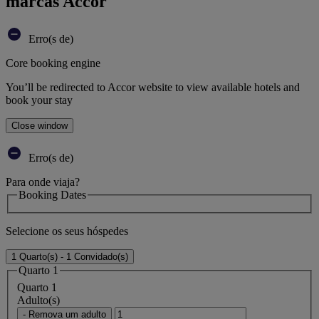
marcas Accor
Erro(s de)
Core booking engine
You’ll be redirected to Accor website to view available hotels and
book your stay
Close window
Erro(s de)
Para onde viaja?
Booking Dates
Selecione os seus hóspedes
1 Quarto(s) - 1 Convidado(s)
Quarto 1
Quarto 1
Adulto(s)
- Remova um adulto