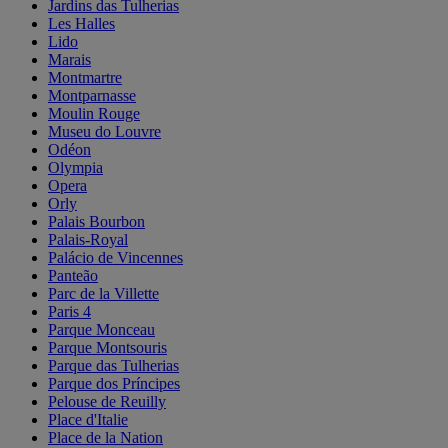
Jardins das Tulherias
Les Halles
Lido
Marais
Montmartre
Montparnasse
Moulin Rouge
Museu do Louvre
Odéon
Olympia
Opera
Orly
Palais Bourbon
Palais-Royal
Palácio de Vincennes
Panteão
Parc de la Villette
Paris 4
Parque Monceau
Parque Montsouris
Parque das Tulherias
Parque dos Príncipes
Pelouse de Reuilly
Place d'Italie
Place de la Nation