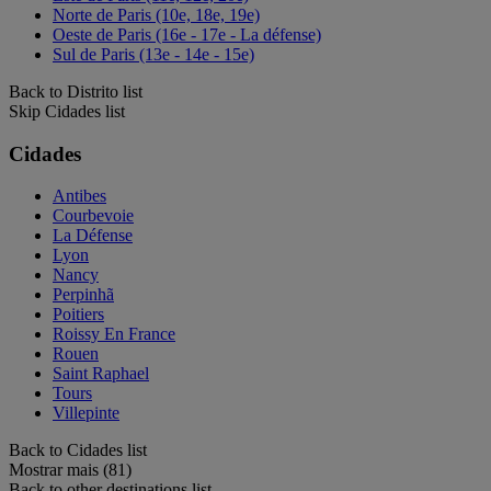
Norte de Paris (10e, 18e, 19e)
Oeste de Paris (16e - 17e - La défense)
Sul de Paris (13e - 14e - 15e)
Back to Distrito list
Skip Cidades list
Cidades
Antibes
Courbevoie
La Défense
Lyon
Nancy
Perpinhã
Poitiers
Roissy En France
Rouen
Saint Raphael
Tours
Villepinte
Back to Cidades list
Mostrar mais (81)
Back to other destinations list