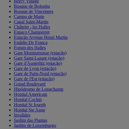
Bercy Village
Bosque de Bolonha
Bosque de Vincennes
Campo de Marte
Canal Saint-Martin
Châtelet - les Halles
Espaço Champerret
Estação Avenue Henri Martin
Estádio De França
Forum des Halles
Gare Montparnasse (estação)
Gare Saint-Lazare (estação)
Gare d'Austerlitz (estação)
Gare de Lyon (estação)
Gare de Paris-Nord (estação)
Gare de l'Est (estação)
Grand Boulevard
Hipódromo de Longchamp
Hopital Americain
Hopital Cochin
Hopital St Joseph
Hopital Ste Anne
Invalides
Jardim das Plantas
Jardim de Luxemburgo