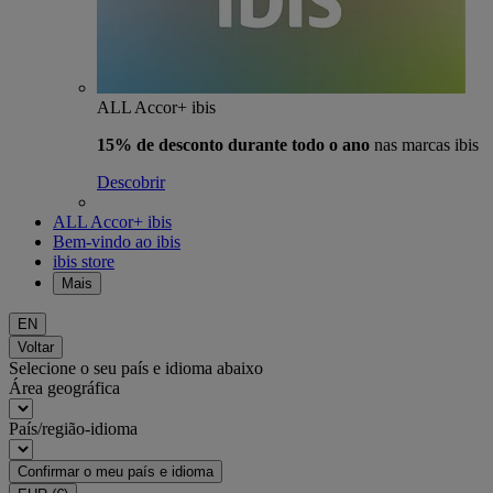
ALL Accor+ ibis
15% de desconto durante todo o ano
nas marcas ibis
Descobrir
ALL Accor+ ibis
Bem-vindo ao ibis
ibis store
Mais
EN
Voltar
Selecione o seu país e idioma abaixo
Área geográfica
País/região-idioma
Confirmar o meu país e idioma