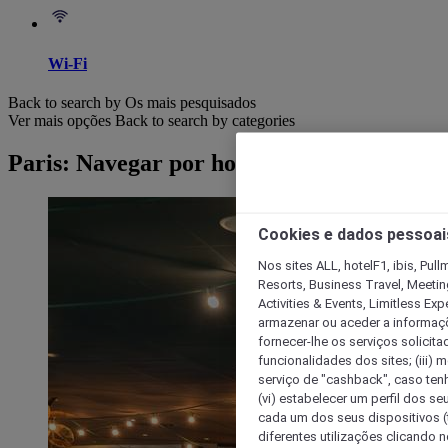
Wi-Fi
Back to search by Os mais pesquisados
Ver mais opções
Back to search by categories
Paris: Navegar por hotéis
Cookies e dados pessoai
Nos sites ALL, hotelF1, ibis, Pul
Resorts, Business Travel, Meetin
Activities & Events, Limitless Ex
armazenar ou aceder a informaçõe
fornecer-lhe os serviços solicita
funcionalidades dos sites; (iii) 
serviço de "cashback", caso tenha
(vi) estabelecer um perfil dos se
cada um dos seus dispositivos (t
diferentes utilizações clicando n