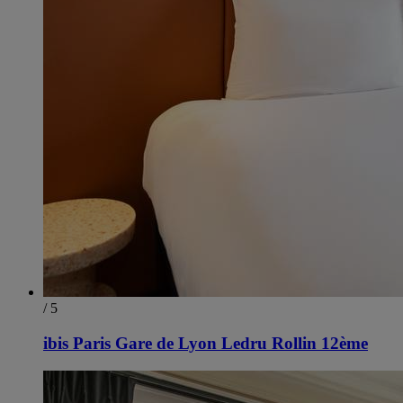
/ 5
ibis Paris Gare de Lyon Ledru Rollin 12ème