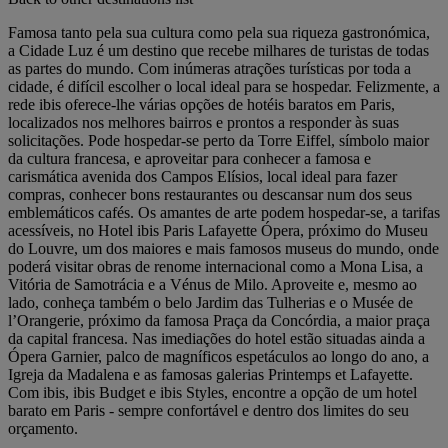
Famosa tanto pela sua cultura como pela sua riqueza gastronómica,
a Cidade Luz é um destino que recebe milhares de turistas de todas
as partes do mundo. Com inúmeras atrações turísticas por toda a
cidade, é difícil escolher o local ideal para se hospedar. Felizmente, a
rede ibis oferece-lhe várias opções de hotéis baratos em Paris,
localizados nos melhores bairros e prontos a responder às suas
solicitações. Pode hospedar-se perto da Torre Eiffel, símbolo maior
da cultura francesa, e aproveitar para conhecer a famosa e
carismática avenida dos Campos Elísios, local ideal para fazer
compras, conhecer bons restaurantes ou descansar num dos seus
emblemáticos cafés. Os amantes de arte podem hospedar-se, a tarifas
acessíveis, no Hotel ibis Paris Lafayette Ópera, próximo do Museu
do Louvre, um dos maiores e mais famosos museus do mundo, onde
poderá visitar obras de renome internacional como a Mona Lisa, a
Vitória de Samotrácia e a Vénus de Milo. Aproveite e, mesmo ao
lado, conheça também o belo Jardim das Tulherias e o Musée de
l’Orangerie, próximo da famosa Praça da Concórdia, a maior praça
da capital francesa. Nas imediações do hotel estão situadas ainda a
Ópera Garnier, palco de magníficos espetáculos ao longo do ano, a
Igreja da Madalena e as famosas galerias Printemps et Lafayette.
Com ibis, ibis Budget e ibis Styles, encontre a opção de um hotel
barato em Paris - sempre confortável e dentro dos limites do seu
orçamento.