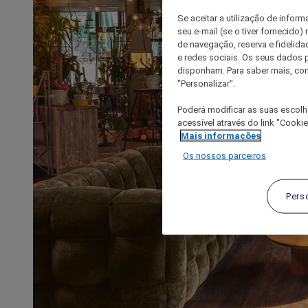
Se aceitar a utilização de inform
seu e-mail (se o tiver fornecid
de navegação, reserva e fidelidad
e redes sociais. Os seus dados
disponham. Para saber mais, con
"Personalizar".
Poderá modificar as suas escolh
acessível através do link "Cooki
Mais informações
Os nossos parceiros
Pers