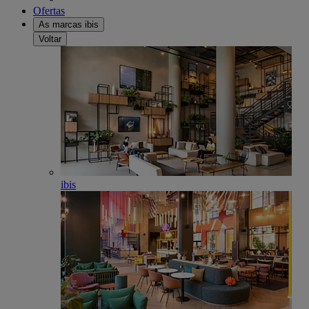
Ofertas
As marcas ibis
Voltar
ibis