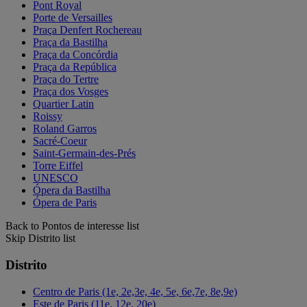
Pont Royal
Porte de Versailles
Praça Denfert Rochereau
Praça da Bastilha
Praça da Concórdia
Praça da República
Praça do Tertre
Praça dos Vosges
Quartier Latin
Roissy
Roland Garros
Sacré-Coeur
Saint-Germain-des-Prés
Torre Eiffel
UNESCO
Ópera da Bastilha
Ópera de Paris
Back to Pontos de interesse list
Skip Distrito list
Distrito
Centro de Paris (1e, 2e,3e, 4e, 5e, 6e,7e, 8e,9e)
Este de Paris (11e, 12e, 20e)