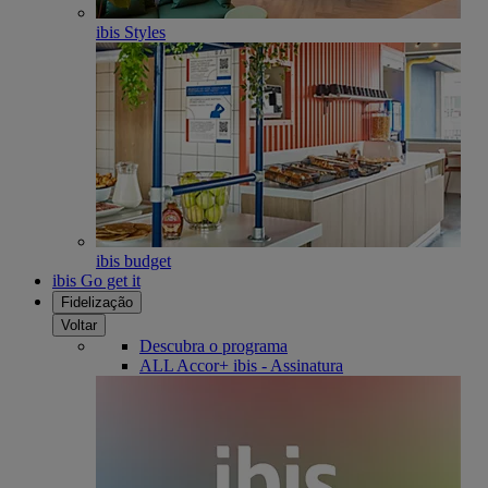
ibis Styles
ibis budget
ibis Go get it
Fidelização
Voltar
Descubra o programa
ALL Accor+ ibis - Assinatura