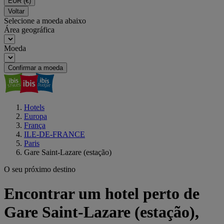
EUR
(€)
Voltar
Selecione a moeda abaixo
Área geográfica
Moeda
Confirmar a moeda
Hotels
Europa
França
ILE-DE-FRANCE
Paris
Gare Saint-Lazare (estação)
O seu próximo destino
Encontrar um hotel perto de
Gare Saint-Lazare (estação),