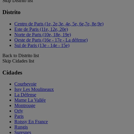
Skip Distrito list
Distrito
Centro de Paris (1e, 2e,3e, 4e, 5e, 6e,7e, 8e,9e)
Este de Paris (11e, 12e, 20e)
Norte de Paris (10e, 18e, 19e)
Oeste de Paris (16e - 17e - La défense)
Sul de Paris (13e - 14e - 15e)
Back to Distrito list
Skip Cidades list
Cidades
Courbevoie
Issy Les Moulineaux
La Défense
Marne La Vallée
Montrouge
Orly
Paris
Roissy En France
Rungis
Suresnes