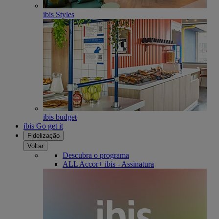
ibis Styles
ibis budget
ibis Go get it
Fidelização
Voltar
Descubra o programa
ALL Accor+ ibis - Assinatura