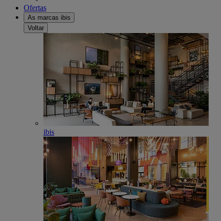
Ofertas
As marcas ibis
Voltar
ibis