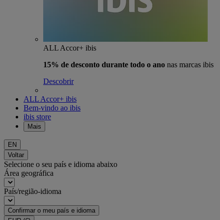
ALL Accor+ ibis
15% de desconto durante todo o ano
nas marcas ibis
Descobrir
ALL Accor+ ibis
Bem-vindo ao ibis
ibis store
Mais
EN
Voltar
Selecione o seu país e idioma abaixo
Área geográfica
País/região-idioma
Confirmar o meu país e idioma