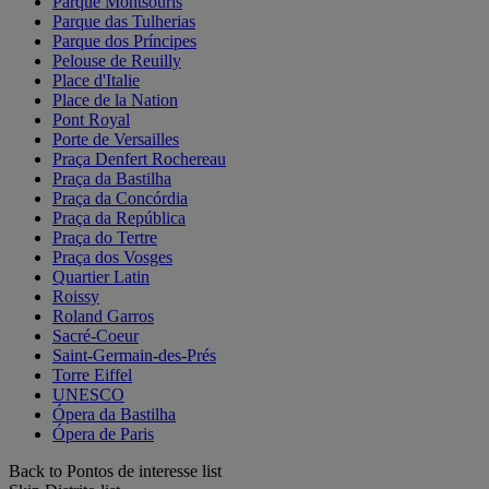
Parque Montsouris
Parque das Tulherias
Parque dos Príncipes
Pelouse de Reuilly
Place d'Italie
Place de la Nation
Pont Royal
Porte de Versailles
Praça Denfert Rochereau
Praça da Bastilha
Praça da Concórdia
Praça da República
Praça do Tertre
Praça dos Vosges
Quartier Latin
Roissy
Roland Garros
Sacré-Coeur
Saint-Germain-des-Prés
Torre Eiffel
UNESCO
Ópera da Bastilha
Ópera de Paris
Back to Pontos de interesse list