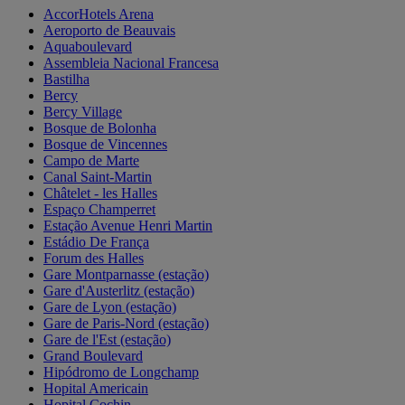
AccorHotels Arena
Aeroporto de Beauvais
Aquaboulevard
Assembleia Nacional Francesa
Bastilha
Bercy
Bercy Village
Bosque de Bolonha
Bosque de Vincennes
Campo de Marte
Canal Saint-Martin
Châtelet - les Halles
Espaço Champerret
Estação Avenue Henri Martin
Estádio De França
Forum des Halles
Gare Montparnasse (estação)
Gare d'Austerlitz (estação)
Gare de Lyon (estação)
Gare de Paris-Nord (estação)
Gare de l'Est (estação)
Grand Boulevard
Hipódromo de Longchamp
Hopital Americain
Hopital Cochin