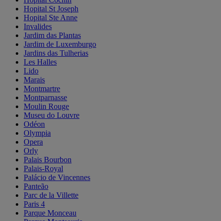
Hopital St Joseph
Hopital Ste Anne
Invalides
Jardim das Plantas
Jardim de Luxemburgo
Jardins das Tulherias
Les Halles
Lido
Marais
Montmartre
Montparnasse
Moulin Rouge
Museu do Louvre
Odéon
Olympia
Opera
Orly
Palais Bourbon
Palais-Royal
Palácio de Vincennes
Panteão
Parc de la Villette
Paris 4
Parque Monceau