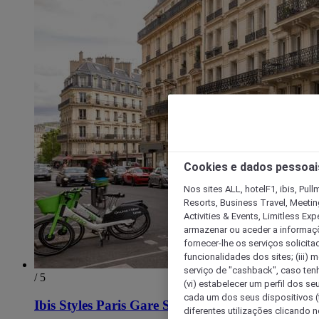
Cookies e dados pessoai
Nos sites ALL, hotelF1, ibis, Pul
Resorts, Business Travel, Meetin
Activities & Events, Limitless Ex
armazenar ou aceder a informaçõe
fornecer-lhe os serviços solicita
funcionalidades dos sites; (iii) 
serviço de "cashback", caso tenha
/ 5
(vi) estabelecer um perfil dos se
cada um dos seus dispositivos (t
Ibis Styles Paris Gare Saint Lazare
diferentes utilizações clicando n