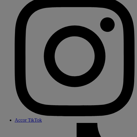
Accor TikTok