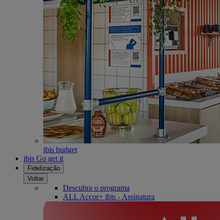
ibis budget
ibis Go get it
Fidelização
Voltar
Descubra o programa
ALL Accor+ ibis - Assinatura