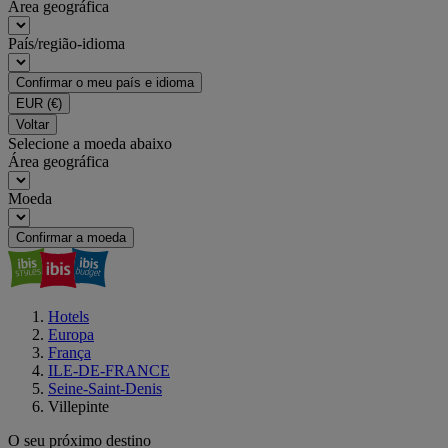
Área geográfica
País/região-idioma
Confirmar o meu país e idioma
EUR
(€)
Voltar
Selecione a moeda abaixo
Área geográfica
Moeda
Confirmar a moeda
Hotels
Europa
França
ILE-DE-FRANCE
Seine-Saint-Denis
Villepinte
O seu próximo destino