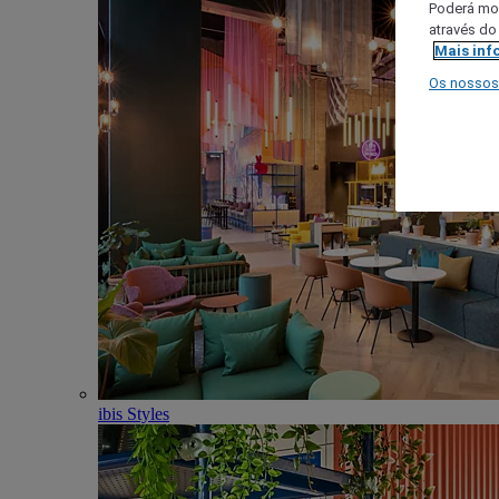
Poderá mod
através do
Mais inf
Os nossos
ibis Styles