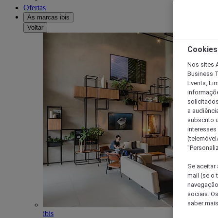
Ofertas
As marcas ibis
Voltar
Cookies
Nos sites A
Business T
Events, Li
informações
solicitados
a audiênci
subscrito u
interesses
(telemóvel
"Personaliz
Se aceitar 
mail (se o
navegação,
sociais. O
saber mais
ibis