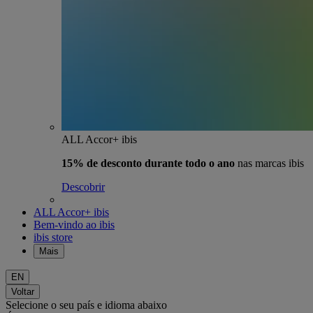
ALL Accor+ ibis
15% de desconto durante todo o ano
nas marcas ibis
Descobrir
ALL Accor+ ibis
Bem-vindo ao ibis
ibis store
Mais
EN
Voltar
Selecione o seu país e idioma abaixo