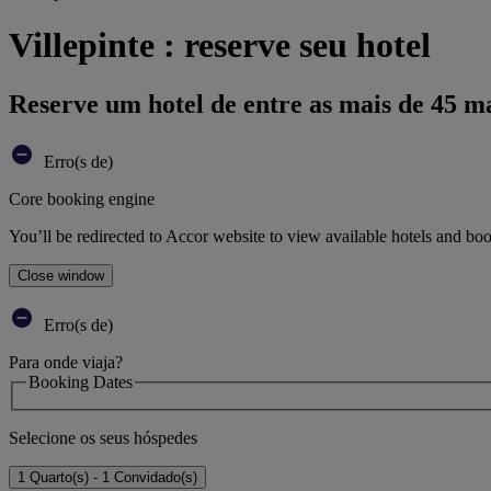
Villepinte : reserve seu hotel
Reserve um hotel de entre as mais de 45 m
Erro(s de)
Core booking engine
You’ll be redirected to Accor website to view available hotels and bo
Close window
Erro(s de)
Para onde viaja?
Booking Dates
Selecione os seus hóspedes
1 Quarto(s) - 1 Convidado(s)