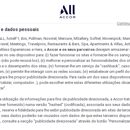
Continu
 e dados pessoais
LL, hotelF1, ibis, Pullman, Novotel, Mercure, MGallery, Sofitel, Movenpick, Man
ravel, Meetings, Travelpros, Restaurants & Bars, Spa, Apartments & Villas, Acti
mitless Experiences e Hera, a
Accor e os seus parceiros
desejam armazenar 
 no seu dispositivo para: (i) fazer funcionar os sites e fornecer-lhe os servi
 (não pode recusá-los); (ii) melhorar e personalizar as funcionalidades dos site
a e o desempenho dos sites; (iv) fornecer-lhe um serviço de "cashback", caso
m; (v) permitir-lhe interagir com as redes sociais; (vi) estabelecer um perfil d
 para lhe propor publicidade direcionada. Para cada um dos seus dispositivo
/celular, computador...), pode escolher entre estas diferentes utilizações cli
ar".
a utilização de informações para fins de publicidade direcionada, a Accor trat
 tiver fornecido) numa versão "hashed" (codificada), associada aos seus dad
 reserva e fidelidade para lhe exibir publicidade direcionada em sites de terc
s seus dados poderão ser cruzados com dados de que estes terceiros dispo
, consulte a secção "publicidade direcionada" através do botão "Personalizar