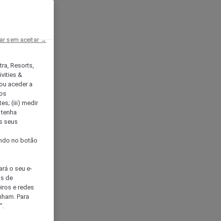
ar sem aceitar →
tra, Resorts,
vities &
ou aceder a
ços
s; (iii) medir
 tenha
os seus
s
cando no botão
ará o seu e-
os de
eiros e redes
nham. Para
".