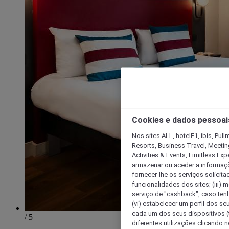
Cookies e dados pessoai
Nos sites ALL, hotelF1, ibis, Pul
Resorts, Business Travel, Meetin
Activities & Events, Limitless Ex
armazenar ou aceder a informaçõe
fornecer-lhe os serviços solicita
funcionalidades dos sites; (iii) 
serviço de "cashback", caso tenha
(vi) estabelecer um perfil dos se
cada um dos seus dispositivos (t
/ 5
diferentes utilizações clicando n