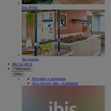
ibis Styles
ibis budget
ibis Go get it
Fidelização
Voltar
Descubra o programa
ALL Accor+ ibis - Assinatura