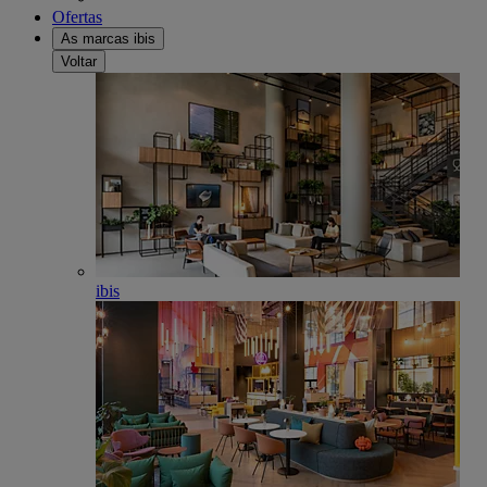
Ofertas
As marcas ibis
Voltar
ibis