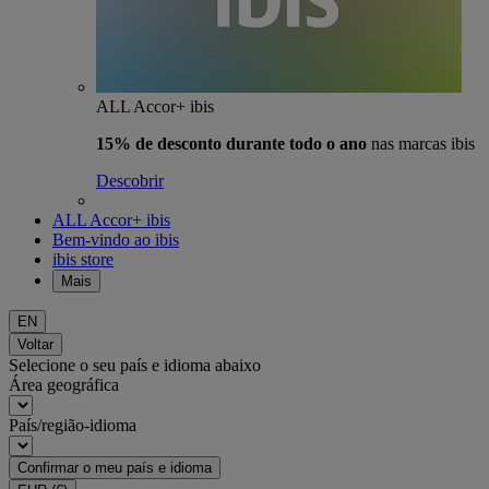
ALL Accor+ ibis
15% de desconto durante todo o ano
nas marcas ibis
Descobrir
ALL Accor+ ibis
Bem-vindo ao ibis
ibis store
Mais
EN
Voltar
Selecione o seu país e idioma abaixo
Área geográfica
País/região-idioma
Confirmar o meu país e idioma