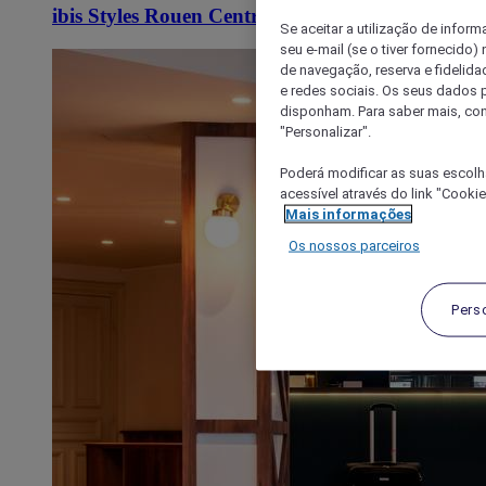
ibis Styles Rouen Centre Cathedrale
Se aceitar a utilização de inform
seu e-mail (se o tiver fornecid
de navegação, reserva e fidelidad
e redes sociais. Os seus dados
disponham. Para saber mais, con
"Personalizar".
Poderá modificar as suas escolh
acessível através do link "Cooki
Mais informações
Os nossos parceiros
Pers