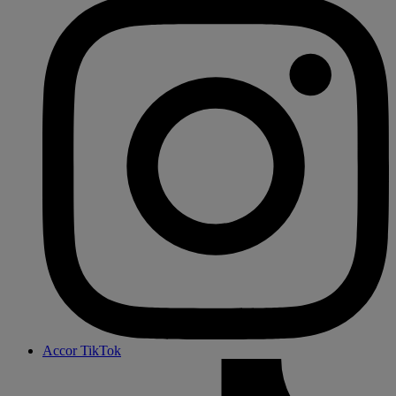
Accor TikTok