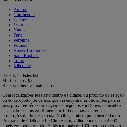
Antibes
Courbevoie
La Défense
Lyon
Nancy
Paris
Perpinhã
Poitiers
Roissy En France
Saint Raphael
Tours
Villepinte
Back to Cidades list
Mostrar mais (9)
Back to other destinations list
Com localizações ideais no centro da cidade, ou próximo da estação
ou do aeroporto, de certeza que vai encontrar um hotel ibis para as
suas próximas férias ou viagem de negócios em Rouen. Consulte a
lista de hotéis ibis em Rouen com todas as nossas ofertas e
promoções de fim de semana. Na ibis, também pode beneficiar do
Programa de fidelidade Le Club Accor, válido em mais de 2.000
hotéis em todo o mundo. A ibis tem mais de 1800 hotéis em todo o