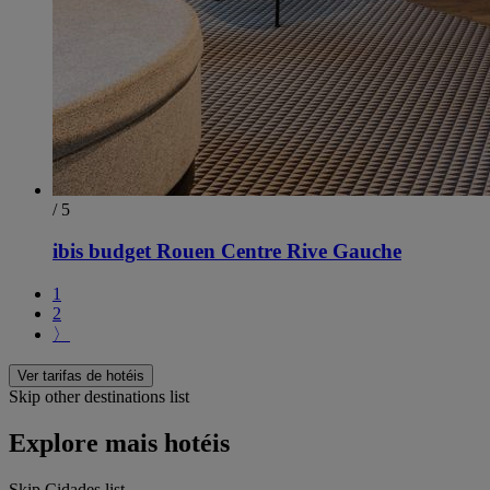
/ 5
ibis budget Rouen Centre Rive Gauche
1
2
〉
Ver tarifas de hotéis
Skip other destinations list
Explore mais hotéis
Skip Cidades list