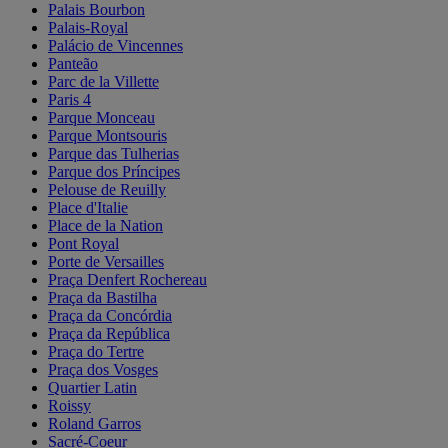
Palais Bourbon
Palais-Royal
Palácio de Vincennes
Panteão
Parc de la Villette
Paris 4
Parque Monceau
Parque Montsouris
Parque das Tulherias
Parque dos Príncipes
Pelouse de Reuilly
Place d'Italie
Place de la Nation
Pont Royal
Porte de Versailles
Praça Denfert Rochereau
Praça da Bastilha
Praça da Concórdia
Praça da República
Praça do Tertre
Praça dos Vosges
Quartier Latin
Roissy
Roland Garros
Sacré-Coeur