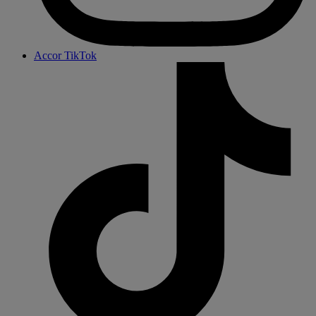
Accor TikTok