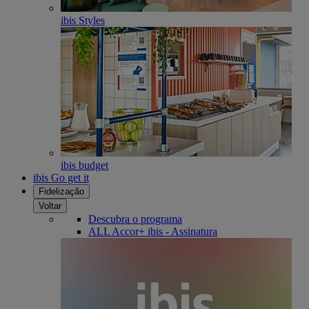
ibis Styles
ibis budget
ibis Go get it
Fidelização
Voltar
Descubra o programa
ALL Accor+ ibis - Assinatura