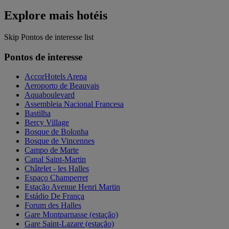
Explore mais hotéis
Skip Pontos de interesse list
Pontos de interesse
AccorHotels Arena
Aeroporto de Beauvais
Aquaboulevard
Assembleia Nacional Francesa
Bastilha
Bercy Village
Bosque de Bolonha
Bosque de Vincennes
Campo de Marte
Canal Saint-Martin
Châtelet - les Halles
Espaço Champerret
Estação Avenue Henri Martin
Estádio De França
Forum des Halles
Gare Montparnasse (estação)
Gare Saint-Lazare (estação)