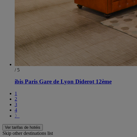
/ 5
ibis Paris Gare de Lyon Diderot 12ème
1
2
3
4
〉
Ver tarifas de hotéis
Skip other destinations list