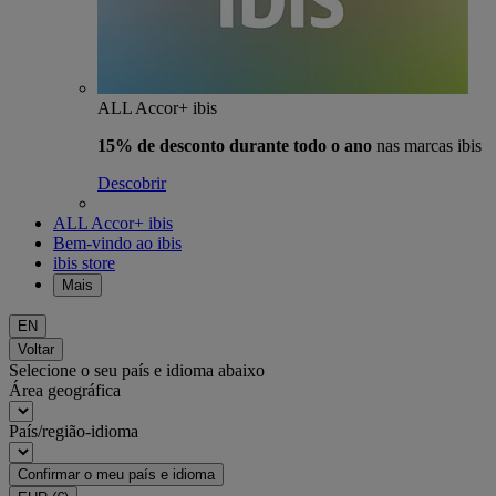
ALL Accor+ ibis
15% de desconto durante todo o ano
nas marcas ibis
Descobrir
ALL Accor+ ibis
Bem-vindo ao ibis
ibis store
Mais
EN
Voltar
Selecione o seu país e idioma abaixo
Área geográfica
País/região-idioma
Confirmar o meu país e idioma