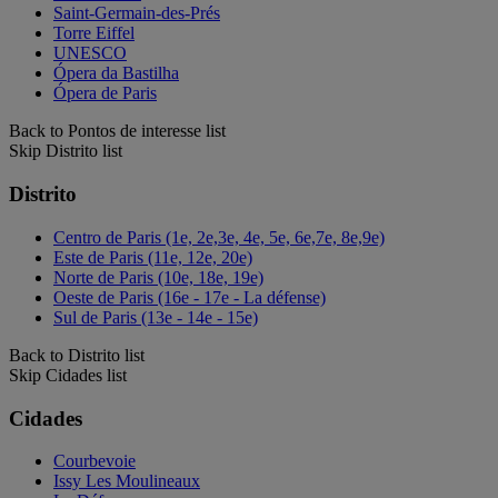
Saint-Germain-des-Prés
Torre Eiffel
UNESCO
Ópera da Bastilha
Ópera de Paris
Back to Pontos de interesse list
Skip Distrito list
Distrito
Centro de Paris (1e, 2e,3e, 4e, 5e, 6e,7e, 8e,9e)
Este de Paris (11e, 12e, 20e)
Norte de Paris (10e, 18e, 19e)
Oeste de Paris (16e - 17e - La défense)
Sul de Paris (13e - 14e - 15e)
Back to Distrito list
Skip Cidades list
Cidades
Courbevoie
Issy Les Moulineaux