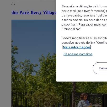
/ 5
Se aceitar a utilização de inform
seu e-mail (se o tiver fornecid
ibis Paris Bercy Village 12ème
de navegação, reserva e fidelidad
e redes sociais. Os seus dados
disponham. Para saber mais, con
"Personalizar".
Poderá modificar as suas escolh
acessível através do link "Cooki
Mais informações
Os nossos parceiros
Pers