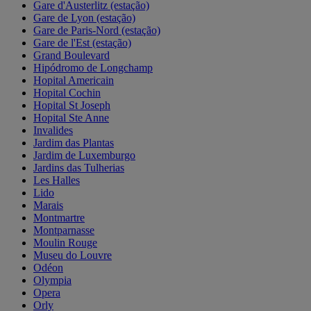
Gare d'Austerlitz (estação)
Gare de Lyon (estação)
Gare de Paris-Nord (estação)
Gare de l'Est (estação)
Grand Boulevard
Hipódromo de Longchamp
Hopital Americain
Hopital Cochin
Hopital St Joseph
Hopital Ste Anne
Invalides
Jardim das Plantas
Jardim de Luxemburgo
Jardins das Tulherias
Les Halles
Lido
Marais
Montmartre
Montparnasse
Moulin Rouge
Museu do Louvre
Odéon
Olympia
Opera
Orly