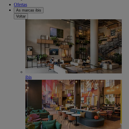
Ofertas
As marcas ibis
Voltar
ibis