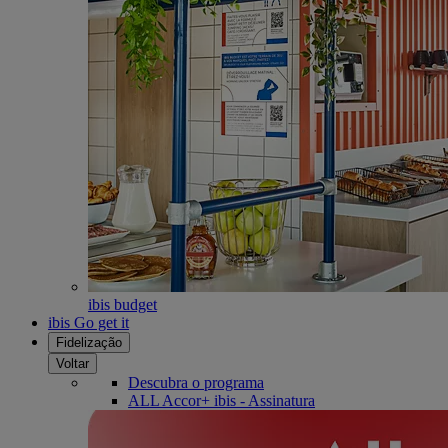
ibis budget
ibis Go get it
Fidelização
Voltar
Descubra o programa
ALL Accor+ ibis - Assinatura