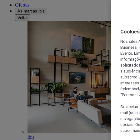
Ofertas
As marcas ibis
Voltar
Cookies
Nos sites A
Business T
Events, Li
informações
solicitados
a audiênci
subscrito u
interesses
(telemóvel
"Personaliz
Se aceitar 
mail (se o
navegação,
sociais. O
saber mais
ibis