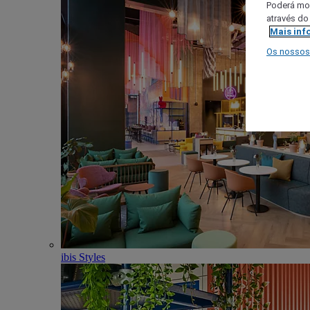
Poderá mod
através do
Mais inf
Os nossos
ibis Styles