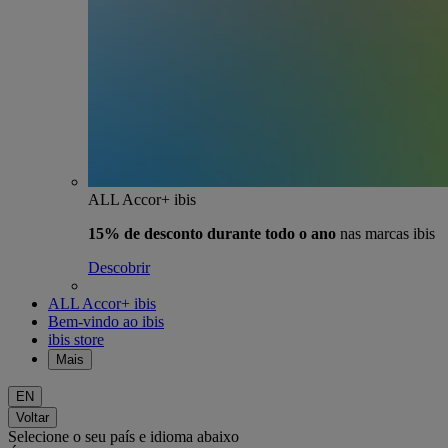
ALL Accor+ ibis
15% de desconto durante todo o ano
nas marcas ibis
Descobrir
ALL Accor+ ibis
Bem-vindo ao ibis
ibis store
Mais
EN
Voltar
Selecione o seu país e idioma abaixo