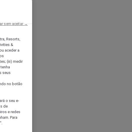
ar sem aceitar →
tra, Resorts,
vities &
ou aceder a
ços
s; (iii) medir
 tenha
os seus
s
cando no botão
ará o seu e-
os de
eiros e redes
nham. Para
".