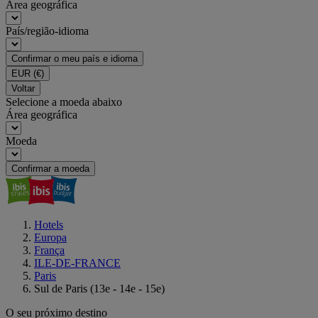
Área geográfica
País/região-idioma
Confirmar o meu país e idioma
EUR
(€)
Voltar
Selecione a moeda abaixo
Área geográfica
Moeda
Confirmar a moeda
Hotels
Europa
França
ILE-DE-FRANCE
Paris
Sul de Paris (13e - 14e - 15e)
O seu próximo destino