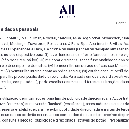
Continu
 e dados pessoais
LL, hotelF1, ibis, Pullman, Novotel, Mercure, MGallery, Sofitel, Movenpick, Man
ravel, Meetings, Travelpros, Restaurants & Bars, Spa, Apartments & Villas, Acti
mitless Experiences e Hera, a
Accor e os seus parceiros
desejam armazenar 
 no seu dispositivo para: (i) fazer funcionar os sites e fornecer-lhe os servi
 (não pode recusá-los); (ii) melhorar e personalizar as funcionalidades dos site
a e o desempenho dos sites; (iv) fornecer-lhe um serviço de "cashback", caso
m; (v) permitir-lhe interagir com as redes sociais; (vi) estabelecer um perfil d
 para lhe propor publicidade direcionada. Para cada um dos seus dispositivo
/celular, computador...), pode escolher entre estas diferentes utilizações cli
ar".
a utilização de informações para fins de publicidade direcionada, a Accor trat
 tiver fornecido) numa versão "hashed" (codificada), associada aos seus dad
 reserva e fidelidade para lhe exibir publicidade direcionada em sites de terc
s seus dados poderão ser cruzados com dados de que estes terceiros dispo
, consulte a secção "publicidade direcionada" através do botão "Personalizar