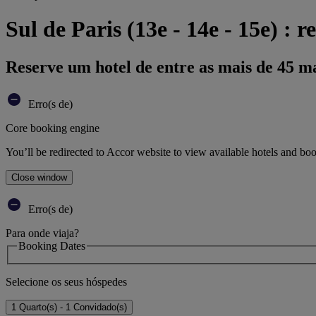
Sul de Paris (13e - 14e - 15e) : r
Reserve um hotel de entre as mais de 45 m
Erro(s de)
Core booking engine
You’ll be redirected to Accor website to view available hotels and bo
Close window
Erro(s de)
Para onde viaja?
Booking Dates
Selecione os seus hóspedes
1 Quarto(s) - 1 Convidado(s)