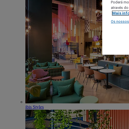
Poderá mod
através do
Mais inf
Os nossos
ibis Styles