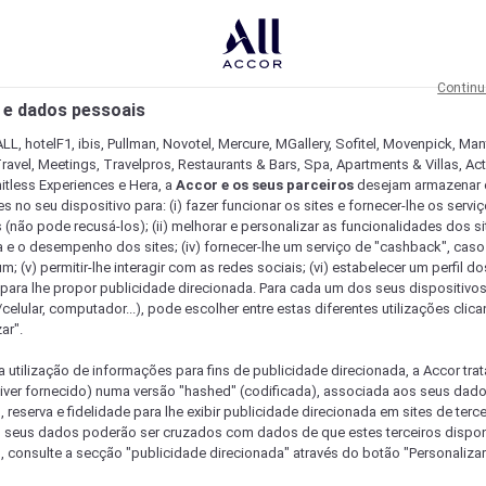
Continu
 e dados pessoais
LL, hotelF1, ibis, Pullman, Novotel, Mercure, MGallery, Sofitel, Movenpick, Man
ravel, Meetings, Travelpros, Restaurants & Bars, Spa, Apartments & Villas, Acti
mitless Experiences e Hera, a
Accor e os seus parceiros
desejam armazenar 
 no seu dispositivo para: (i) fazer funcionar os sites e fornecer-lhe os servi
 (não pode recusá-los); (ii) melhorar e personalizar as funcionalidades dos site
a e o desempenho dos sites; (iv) fornecer-lhe um serviço de "cashback", caso
m; (v) permitir-lhe interagir com as redes sociais; (vi) estabelecer um perfil d
 para lhe propor publicidade direcionada. Para cada um dos seus dispositivo
/celular, computador...), pode escolher entre estas diferentes utilizações cli
ar".
a utilização de informações para fins de publicidade direcionada, a Accor trat
 tiver fornecido) numa versão "hashed" (codificada), associada aos seus dad
 reserva e fidelidade para lhe exibir publicidade direcionada em sites de terc
s seus dados poderão ser cruzados com dados de que estes terceiros dispo
, consulte a secção "publicidade direcionada" através do botão "Personalizar