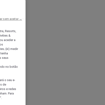
ar sem aceitar →
tra, Resorts,
vities &
ou aceder a
ços
s; (iii) medir
 tenha
os seus
s
cando no botão
ará o seu e-
os de
eiros e redes
nham. Para
".