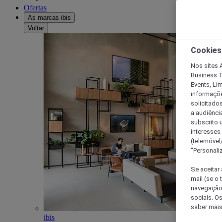
Ofertas
As marcas ibis
Voltar
Cookies
Nos sites A
Business T
Events, Li
informações
solicitados
a audiênci
subscrito u
interesses
(telemóvel
"Personaliz
Se aceitar 
mail (se o
navegação,
sociais. O
saber mais
ibis