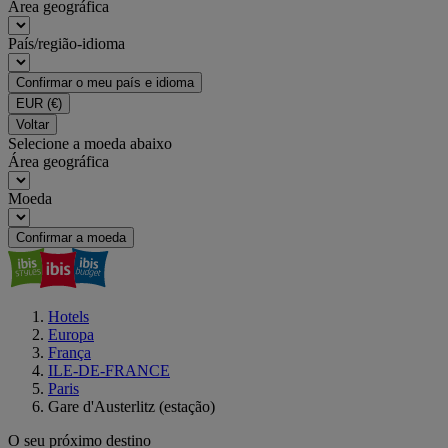
Área geográfica
País/região-idioma
Confirmar o meu país e idioma
EUR
(€)
Voltar
Selecione a moeda abaixo
Área geográfica
Moeda
Confirmar a moeda
Hotels
Europa
França
ILE-DE-FRANCE
Paris
Gare d'Austerlitz (estação)
O seu próximo destino