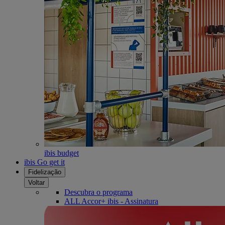
ibis budget
ibis Go get it
Fidelização
Voltar
Descubra o programa
ALL Accor+ ibis - Assinatura