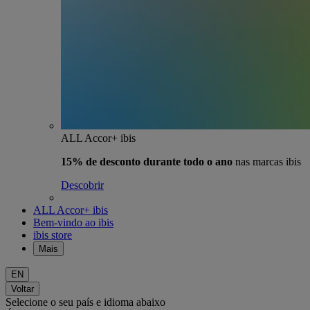
ALL Accor+ ibis
15% de desconto durante todo o ano
nas marcas ibis
Descobrir
ALL Accor+ ibis
Bem-vindo ao ibis
ibis store
Mais
EN
Voltar
Selecione o seu país e idioma abaixo