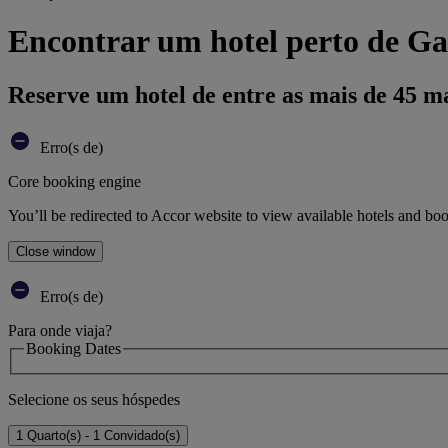
Encontrar um hotel perto de Gar
Reserve um hotel de entre as mais de 45 m
Erro(s de)
Core booking engine
You’ll be redirected to Accor website to view available hotels and bo
Close window
Erro(s de)
Para onde viaja?
Booking Dates
Selecione os seus hóspedes
1 Quarto(s) - 1 Convidado(s)