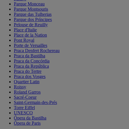
Parque Monceau
Parque Montsouris
Parque das Tulherias
Parque dos Príncipes
Pelouse de Reuilly
Place d'Italie
Place de la Nation
Pont Royal
Porte de Versailles
Praça Denfert Rochereau
Praça da Bastilha
Praça da Concórdia
Praça da República
Praça do Tertre
Praça dos Vosges
Quartier Latin
Roissy
Roland Garros
Sacré-Coeur
Saint-Germain-des-Prés
Torre Eiffel
UNESCO
Ópera da Bastilha
Ópera de Paris