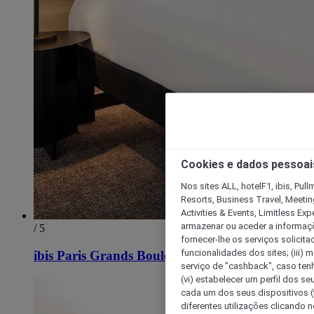
Cookies e dados pessoai
Nos sites ALL, hotelF1, ibis, Pul
Resorts, Business Travel, Meetin
Activities & Events, Limitless Ex
armazenar ou aceder a informaçõe
/ 5
fornecer-lhe os serviços solicita
funcionalidades dos sites; (iii) 
ibis Paris Grands Boulevards Opera 9ème
serviço de "cashback", caso tenha
(vi) estabelecer um perfil dos se
cada um dos seus dispositivos (t
diferentes utilizações clicando n