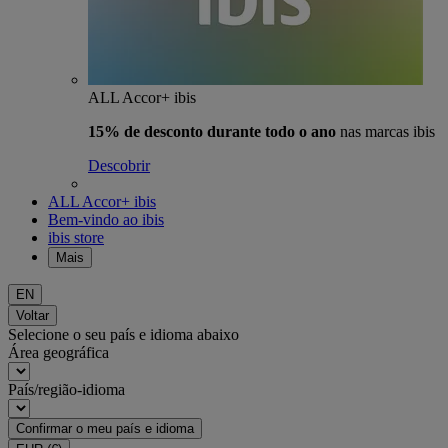
ALL Accor+ ibis
15% de desconto durante todo o ano
nas marcas ibis
Descobrir
ALL Accor+ ibis
Bem-vindo ao ibis
ibis store
Mais
EN
Voltar
Selecione o seu país e idioma abaixo
Área geográfica
País/região-idioma
Confirmar o meu país e idioma