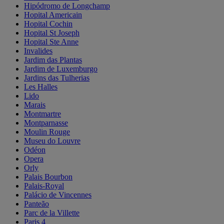
Hipódromo de Longchamp
Hopital Americain
Hopital Cochin
Hopital St Joseph
Hopital Ste Anne
Invalides
Jardim das Plantas
Jardim de Luxemburgo
Jardins das Tulherias
Les Halles
Lido
Marais
Montmartre
Montparnasse
Moulin Rouge
Museu do Louvre
Odéon
Opera
Orly
Palais Bourbon
Palais-Royal
Palácio de Vincennes
Panteão
Parc de la Villette
Paris 4