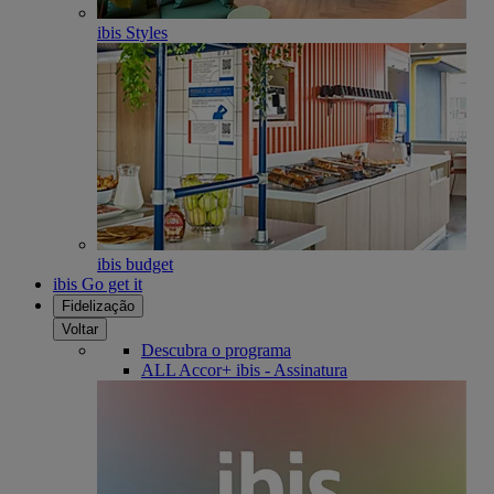
ibis Styles
ibis budget
ibis Go get it
Fidelização
Voltar
Descubra o programa
ALL Accor+ ibis - Assinatura