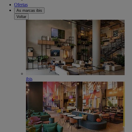
Ofertas
As marcas ibis
Voltar
ibis