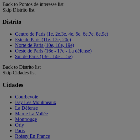
Back to Pontos de interesse list
Skip Distrito list
Distrito
Centro de Paris (1e, 2e,3e, 4e, 5e, 6e,7e, 8e,9e)
Este de Paris (11e, 12e, 20e)
Norte de Paris (10e, 18e, 19e)
Oeste de Paris (16e - 17e - La défense)
Sul de Paris (13e - 14e - 15e)
Back to Distrito list
Skip Cidades list
Cidades
Courbevoie
Issy Les Moulineaux
La Défense
Marne La Vallée
Montrouge
Orly
Paris
Roissy En France