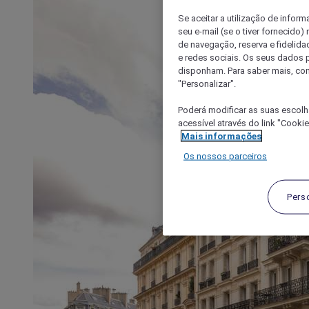
Se aceitar a utilização de inform
seu e-mail (se o tiver fornecid
de navegação, reserva e fidelidad
e redes sociais. Os seus dados
disponham. Para saber mais, con
"Personalizar".
Poderá modificar as suas escolh
acessível através do link "Cooki
Mais informações
Os nossos parceiros
Pers