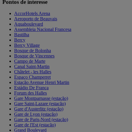
Pontos de interesse
AccorHotels Arena
Aeroporto de Beauvais
Aquaboulevard
Assembleia Nacional Francesa
Bastilha
Bercy
Bercy Village
Bosque de Bolonha
Bosque de Vincennes
Campo de Marte
Canal Saint-Martin
Châtelet - les Halles
Espaço Champerret
Estação Avenue Henri Martin
Estádio De França
Forum des Halles
Gare Montparnasse (estação)
Gare Saint-Lazare (estação)
Gare d'Austerlitz (estação)
Gare de Lyon (estação)
Gare de Paris-Nord (estação)
Gare de l'Est (estação)
Grand Boulevard