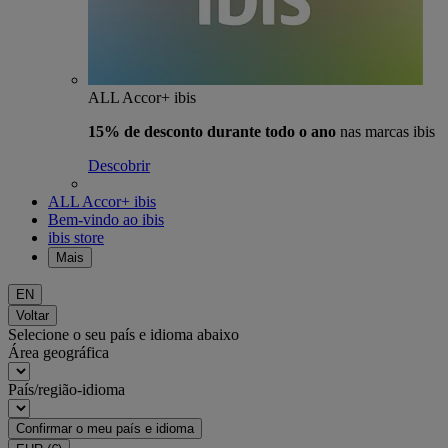
ALL Accor+ ibis
15% de desconto durante todo o ano
nas marcas ibis
Descobrir
ALL Accor+ ibis
Bem-vindo ao ibis
ibis store
Mais
EN
Voltar
Selecione o seu país e idioma abaixo
Área geográfica
País/região-idioma
Confirmar o meu país e idioma