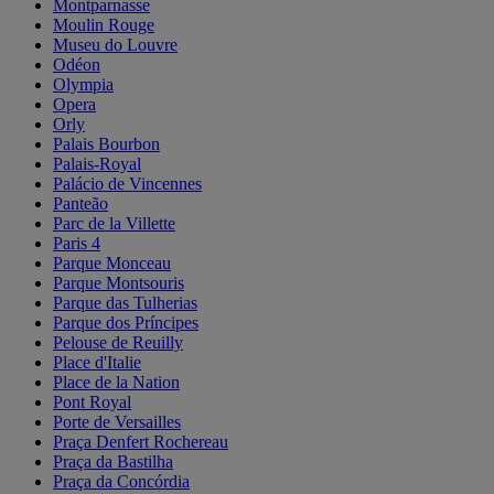
Montparnasse
Moulin Rouge
Museu do Louvre
Odéon
Olympia
Opera
Orly
Palais Bourbon
Palais-Royal
Palácio de Vincennes
Panteão
Parc de la Villette
Paris 4
Parque Monceau
Parque Montsouris
Parque das Tulherias
Parque dos Príncipes
Pelouse de Reuilly
Place d'Italie
Place de la Nation
Pont Royal
Porte de Versailles
Praça Denfert Rochereau
Praça da Bastilha
Praça da Concórdia