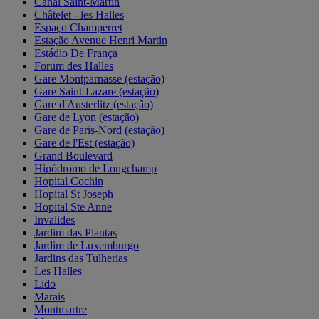
Canal Saint-Martin
Châtelet - les Halles
Espaço Champerret
Estação Avenue Henri Martin
Estádio De França
Forum des Halles
Gare Montparnasse (estação)
Gare Saint-Lazare (estação)
Gare d'Austerlitz (estação)
Gare de Lyon (estação)
Gare de Paris-Nord (estação)
Gare de l'Est (estação)
Grand Boulevard
Hipódromo de Longchamp
Hopital Cochin
Hopital St Joseph
Hopital Ste Anne
Invalides
Jardim das Plantas
Jardim de Luxemburgo
Jardins das Tulherias
Les Halles
Lido
Marais
Montmartre