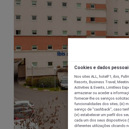
Cookies e dados pessoai
Nos sites ALL, hotelF1, ibis, Pul
Resorts, Business Travel, Meetin
Activities & Events, Limitless Ex
armazenar ou aceder a informaçõe
fornecer-lhe os serviços solicita
funcionalidades dos sites; (iii) 
serviço de "cashback", caso tenha
(vi) estabelecer um perfil dos se
cada um dos seus dispositivos (t
diferentes utilizações clicando n