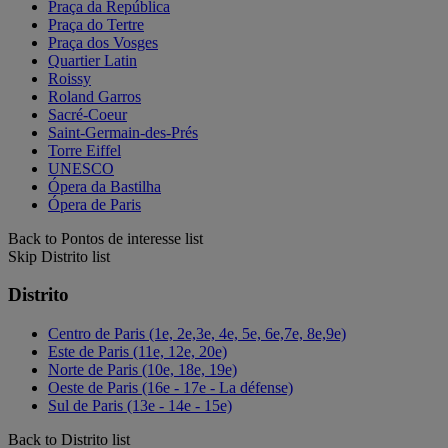
Praça da República
Praça do Tertre
Praça dos Vosges
Quartier Latin
Roissy
Roland Garros
Sacré-Coeur
Saint-Germain-des-Prés
Torre Eiffel
UNESCO
Ópera da Bastilha
Ópera de Paris
Back to Pontos de interesse list
Skip Distrito list
Distrito
Centro de Paris (1e, 2e,3e, 4e, 5e, 6e,7e, 8e,9e)
Este de Paris (11e, 12e, 20e)
Norte de Paris (10e, 18e, 19e)
Oeste de Paris (16e - 17e - La défense)
Sul de Paris (13e - 14e - 15e)
Back to Distrito list