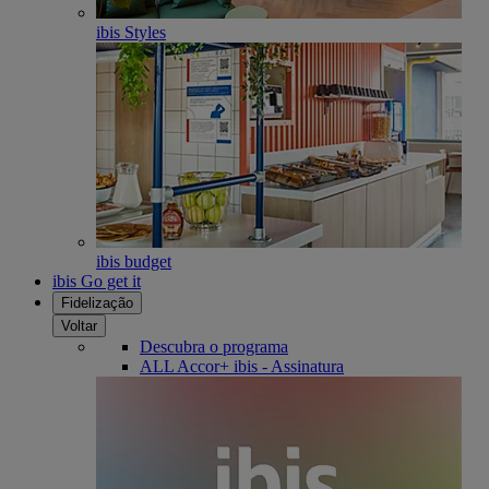
ibis Styles
ibis budget
ibis Go get it
Fidelização
Voltar
Descubra o programa
ALL Accor+ ibis - Assinatura