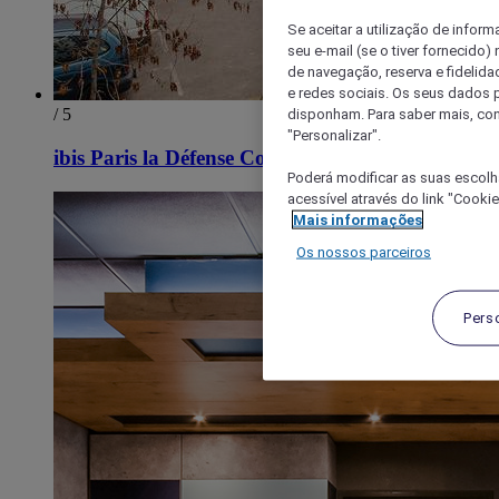
Se aceitar a utilização de inform
seu e-mail (se o tiver fornecid
de navegação, reserva e fidelidad
e redes sociais. Os seus dados
/ 5
disponham. Para saber mais, con
"Personalizar".
ibis Paris la Défense Courbevoie
Poderá modificar as suas escolh
acessível através do link "Cooki
Mais informações
Os nossos parceiros
Pers