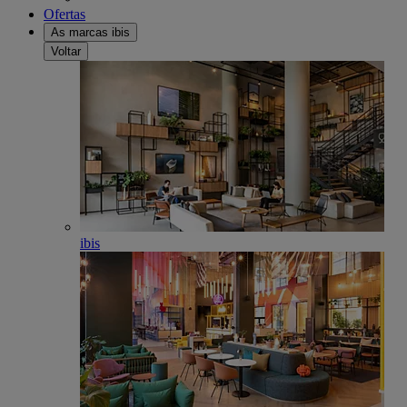
Ofertas
As marcas ibis
Voltar
ibis