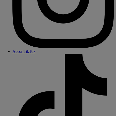
Accor TikTok