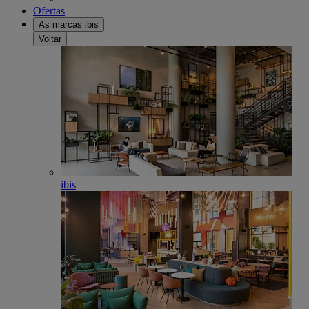
Ofertas
As marcas ibis
Voltar
ibis