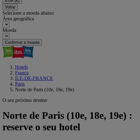
EUR
(€)
Voltar
Selecione a moeda abaixo
Área geográfica
Moeda
Confirmar a moeda
Hotels
França
ILE-DE-FRANCE
Paris
Norte de Paris (10e, 18e, 19e)
O seu próximo destino
Norte de Paris (10e, 18e, 19e) :
reserve o seu hotel