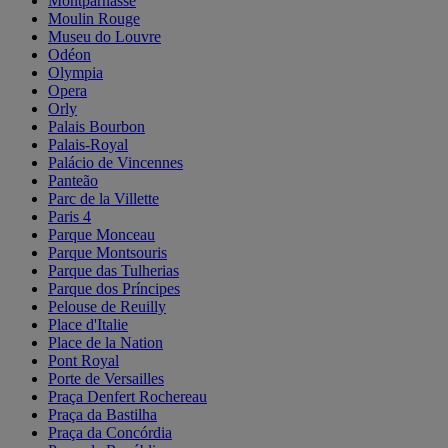
Montparnasse
Moulin Rouge
Museu do Louvre
Odéon
Olympia
Opera
Orly
Palais Bourbon
Palais-Royal
Palácio de Vincennes
Panteão
Parc de la Villette
Paris 4
Parque Monceau
Parque Montsouris
Parque das Tulherias
Parque dos Príncipes
Pelouse de Reuilly
Place d'Italie
Place de la Nation
Pont Royal
Porte de Versailles
Praça Denfert Rochereau
Praça da Bastilha
Praça da Concórdia