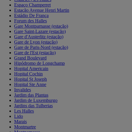
Espaço Champerret
Estação Avenue Henri Martin
Estádio De França
Forum des Halles
Gare Montparnasse (estação)
Gare Saint-Lazare (estação)
Gare d'Austerlitz (estação)
Gare de Lyon (estação)
Gare de Paris-Nord (estação)
Gare de l'Est (estação)
Grand Boulevard
Hipódromo de Longchamp
Hopital Americain
Hopital Cochin
Hopital St Joseph
Hopital Ste Anne
Invalides
Jardim das Plantas
Jardim de Luxemburgo
Jardins das Tulherias
Les Halles
Lido
Marais
Montmartre