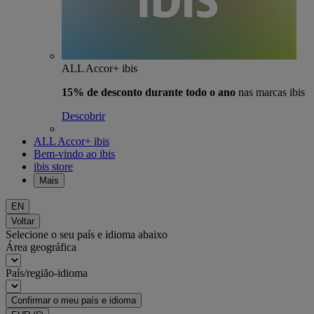
ALL Accor+ ibis
15% de desconto durante todo o ano
nas marcas ibis
Descobrir
ALL Accor+ ibis
Bem-vindo ao ibis
ibis store
Mais
EN
Voltar
Selecione o seu país e idioma abaixo
Área geográfica
País/região-idioma
Confirmar o meu país e idioma