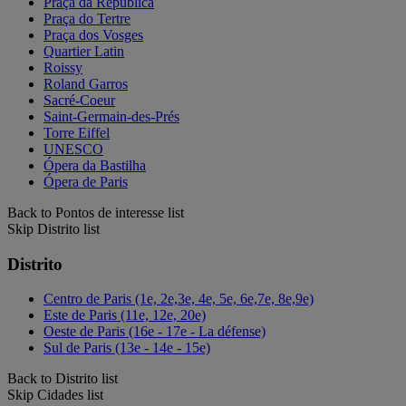
Praça da República
Praça do Tertre
Praça dos Vosges
Quartier Latin
Roissy
Roland Garros
Sacré-Coeur
Saint-Germain-des-Prés
Torre Eiffel
UNESCO
Ópera da Bastilha
Ópera de Paris
Back to Pontos de interesse list
Skip Distrito list
Distrito
Centro de Paris (1e, 2e,3e, 4e, 5e, 6e,7e, 8e,9e)
Este de Paris (11e, 12e, 20e)
Oeste de Paris (16e - 17e - La défense)
Sul de Paris (13e - 14e - 15e)
Back to Distrito list
Skip Cidades list