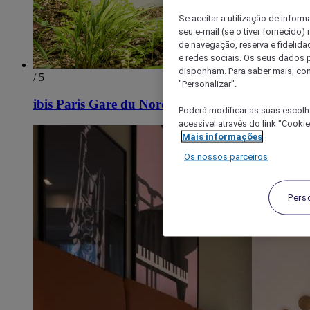
Se aceitar a utilização de inform
seu e-mail (se o tiver fornecid
de navegação, reserva e fidelidad
e redes sociais. Os seus dados
disponham. Para saber mais, con
/ 5
"Personalizar".
ibis Paris Gare du Nord La Fayette 10ème
Poderá modificar as suas escolh
acessível através do link "Cooki
Mais informações
Os nossos parceiros
Pers