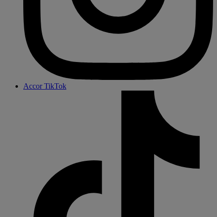
Accor TikTok