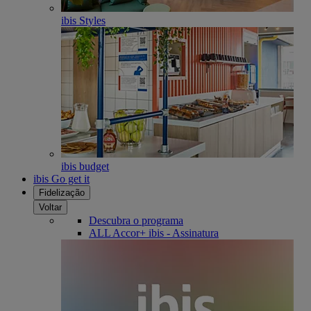
ibis Styles
ibis budget
ibis Go get it
Fidelização
Voltar
Descubra o programa
ALL Accor+ ibis - Assinatura