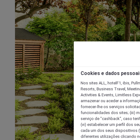
Cookies e dados pessoai
Nos sites ALL, hotelF1, ibis, Pul
Resorts, Business Travel, Meetin
Activities & Events, Limitless Ex
armazenar ou aceder a informaçõe
fornecer-lhe os serviços solicita
funcionalidades dos sites; (iii) 
serviço de "cashback", caso tenha
(vi) estabelecer um perfil dos se
cada um dos seus dispositivos (t
diferentes utilizações clicando n