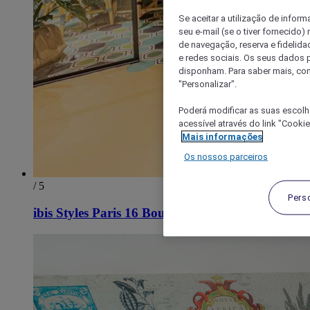
Se aceitar a utilização de inform
seu e-mail (se o tiver fornecid
de navegação, reserva e fidelidad
e redes sociais. Os seus dados
disponham. Para saber mais, con
"Personalizar".
Poderá modificar as suas escolh
acessível através do link "Cooki
Mais informações
Os nossos parceiros
/ 5
Pers
ibis Styles Paris 16 Boulogne