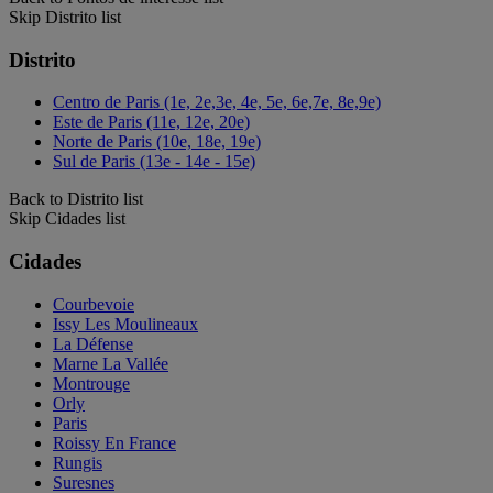
Skip Distrito list
Distrito
Centro de Paris (1e, 2e,3e, 4e, 5e, 6e,7e, 8e,9e)
Este de Paris (11e, 12e, 20e)
Norte de Paris (10e, 18e, 19e)
Sul de Paris (13e - 14e - 15e)
Back to Distrito list
Skip Cidades list
Cidades
Courbevoie
Issy Les Moulineaux
La Défense
Marne La Vallée
Montrouge
Orly
Paris
Roissy En France
Rungis
Suresnes