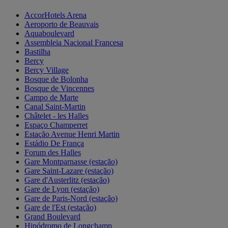
AccorHotels Arena
Aeroporto de Beauvais
Aquaboulevard
Assembleia Nacional Francesa
Bastilha
Bercy
Bercy Village
Bosque de Bolonha
Bosque de Vincennes
Campo de Marte
Canal Saint-Martin
Châtelet - les Halles
Espaço Champerret
Estação Avenue Henri Martin
Estádio De França
Forum des Halles
Gare Montparnasse (estação)
Gare Saint-Lazare (estação)
Gare d'Austerlitz (estação)
Gare de Lyon (estação)
Gare de Paris-Nord (estação)
Gare de l'Est (estação)
Grand Boulevard
Hipódromo de Longchamp