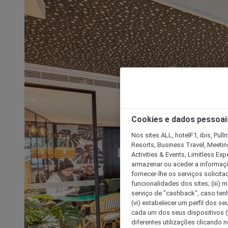
Cookies e dados pessoai
Nos sites ALL, hotelF1, ibis, Pul
Resorts, Business Travel, Meetin
Activities & Events, Limitless Ex
armazenar ou aceder a informaçõe
fornecer-lhe os serviços solicita
funcionalidades dos sites; (iii) 
serviço de "cashback", caso tenha
(vi) estabelecer um perfil dos se
cada um dos seus dispositivos (t
diferentes utilizações clicando n