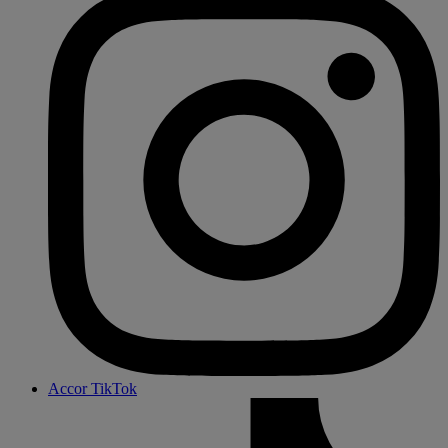
Accor TikTok