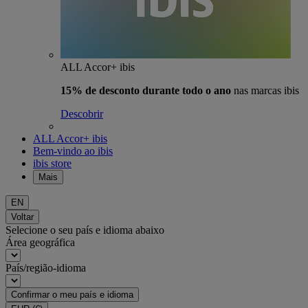
ALL Accor+ ibis
15% de desconto durante todo o ano
nas marcas ibis
Descobrir
ALL Accor+ ibis
Bem-vindo ao ibis
ibis store
Mais
EN
Voltar
Selecione o seu país e idioma abaixo
Área geográfica
País/região-idioma
Confirmar o meu país e idioma