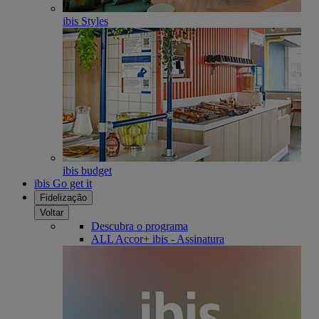
ibis Styles
ibis budget
ibis Go get it
Fidelização
Voltar
Descubra o programa
ALL Accor+ ibis - Assinatura