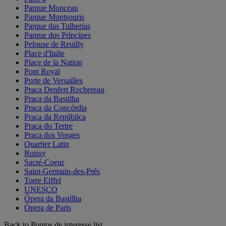
Parque Monceau
Parque Montsouris
Parque das Tulherias
Parque dos Príncipes
Pelouse de Reuilly
Place d'Italie
Place de la Nation
Pont Royal
Porte de Versailles
Praça Denfert Rochereau
Praça da Bastilha
Praça da Concórdia
Praça da República
Praça do Tertre
Praça dos Vosges
Quartier Latin
Roissy
Sacré-Coeur
Saint-Germain-des-Prés
Torre Eiffel
UNESCO
Ópera da Bastilha
Ópera de Paris
Back to Pontos de interesse list