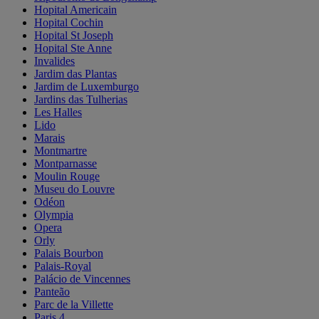
Hopital Americain
Hopital Cochin
Hopital St Joseph
Hopital Ste Anne
Invalides
Jardim das Plantas
Jardim de Luxemburgo
Jardins das Tulherias
Les Halles
Lido
Marais
Montmartre
Montparnasse
Moulin Rouge
Museu do Louvre
Odéon
Olympia
Opera
Orly
Palais Bourbon
Palais-Royal
Palácio de Vincennes
Panteão
Parc de la Villette
Paris 4