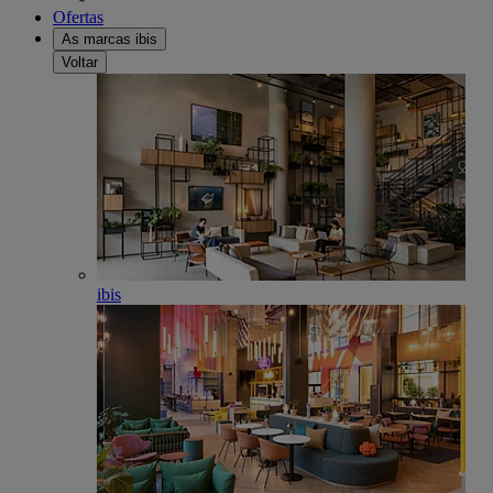
Ofertas
As marcas ibis
Voltar
ibis