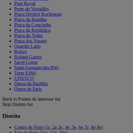
Pont Royal
Porte de Versailles
Praça Denfert Rochereau
Praça da Bastilha
Praça da Concórdia
Praça da República
Praça do Tertre
Praça dos Vosges
Quartier Latin
Roissy
Roland Garros
Sacré-Coeur
Saint-Germain-des-Prés
Torre Eiffel
UNESCO
Ópera da Bastilha
Ópera de Paris
Back to Pontos de interesse list
Skip Distrito list
Distrito
Centro de Paris (1e, 2e,3e, 4e, 5e, 6e,7e, 8e,9e)
Este de Paris (11e, 12e, 20e)