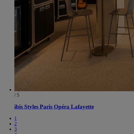
/ 5
ibis Styles Paris Opéra Lafayette
1
2
3