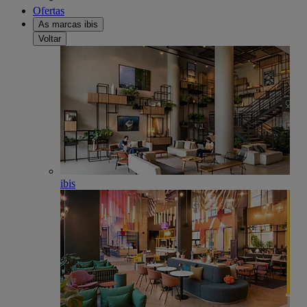
Ofertas
As marcas ibis
Voltar
ibis