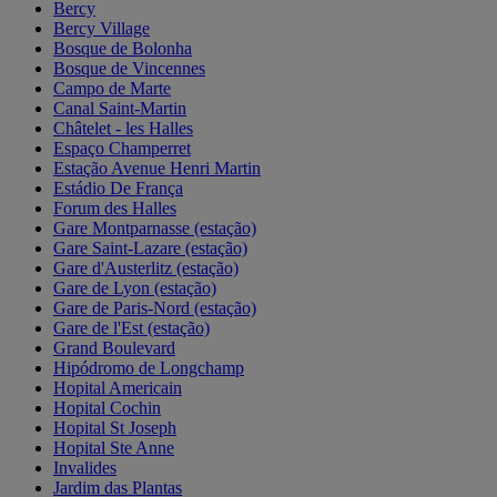
Bercy
Bercy Village
Bosque de Bolonha
Bosque de Vincennes
Campo de Marte
Canal Saint-Martin
Châtelet - les Halles
Espaço Champerret
Estação Avenue Henri Martin
Estádio De França
Forum des Halles
Gare Montparnasse (estação)
Gare Saint-Lazare (estação)
Gare d'Austerlitz (estação)
Gare de Lyon (estação)
Gare de Paris-Nord (estação)
Gare de l'Est (estação)
Grand Boulevard
Hipódromo de Longchamp
Hopital Americain
Hopital Cochin
Hopital St Joseph
Hopital Ste Anne
Invalides
Jardim das Plantas