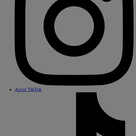
Accor TikTok