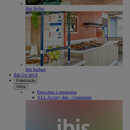
ibis Styles
ibis budget
ibis Go get it
Fidelização
Voltar
Descubra o programa
ALL Accor+ ibis - Assinatura