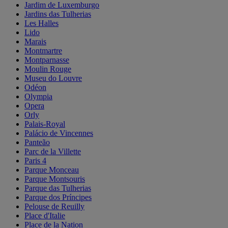
Jardim de Luxemburgo
Jardins das Tulherias
Les Halles
Lido
Marais
Montmartre
Montparnasse
Moulin Rouge
Museu do Louvre
Odéon
Olympia
Opera
Orly
Palais-Royal
Palácio de Vincennes
Panteão
Parc de la Villette
Paris 4
Parque Monceau
Parque Montsouris
Parque das Tulherias
Parque dos Príncipes
Pelouse de Reuilly
Place d'Italie
Place de la Nation