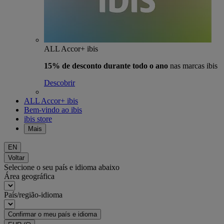
ALL Accor+ ibis
15% de desconto durante todo o ano
nas marcas ibis
Descobrir
ALL Accor+ ibis
Bem-vindo ao ibis
ibis store
Mais
EN
Voltar
Selecione o seu país e idioma abaixo
Área geográfica
País/região-idioma
Confirmar o meu país e idioma