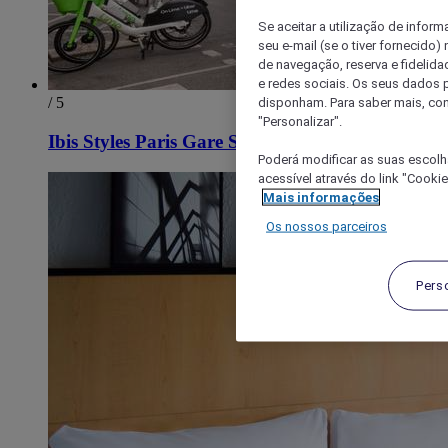
Se aceitar a utilização de inform
seu e-mail (se o tiver fornecid
de navegação, reserva e fidelidad
e redes sociais. Os seus dados
/ 5
disponham. Para saber mais, con
"Personalizar".
Ibis Styles Paris Gare Saint Lazare
Poderá modificar as suas escolh
acessível através do link "Cooki
Mais informações
Os nossos parceiros
Pers