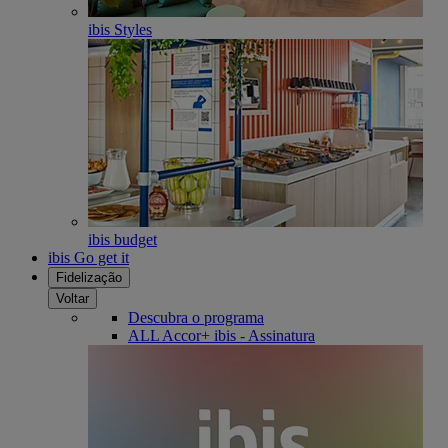
ibis Styles
ibis budget
ibis Go get it
Fidelização
Voltar
Descubra o programa
ALL Accor+ ibis - Assinatura