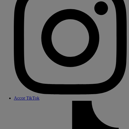
Accor TikTok