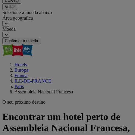
EUR
(€)
Voltar
Selecione a moeda abaixo
Área geográfica
Moeda
Confirmar a moeda
Hotels
Europa
França
ILE-DE-FRANCE
Paris
Assembleia Nacional Francesa
O seu próximo destino
Encontrar um hotel perto de
Assembleia Nacional Francesa,