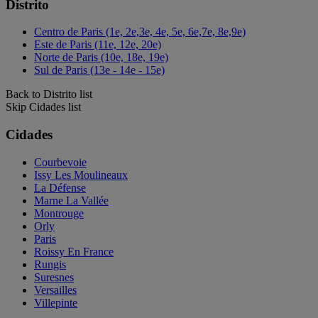
Distrito
Centro de Paris (1e, 2e,3e, 4e, 5e, 6e,7e, 8e,9e)
Este de Paris (11e, 12e, 20e)
Norte de Paris (10e, 18e, 19e)
Sul de Paris (13e - 14e - 15e)
Back to Distrito list
Skip Cidades list
Cidades
Courbevoie
Issy Les Moulineaux
La Défense
Marne La Vallée
Montrouge
Orly
Paris
Roissy En France
Rungis
Suresnes
Versailles
Villepinte