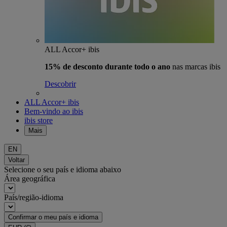
ALL Accor+ ibis
15% de desconto durante todo o ano
nas marcas ibis
Descobrir
ALL Accor+ ibis
Bem-vindo ao ibis
ibis store
Mais
EN
Voltar
Selecione o seu país e idioma abaixo
Área geográfica
País/região-idioma
Confirmar o meu país e idioma