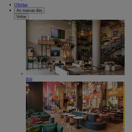
Ofertas
As marcas ibis
Voltar
ibis