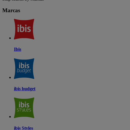
Marcas
Ibis
ibis budget
ibis Styles