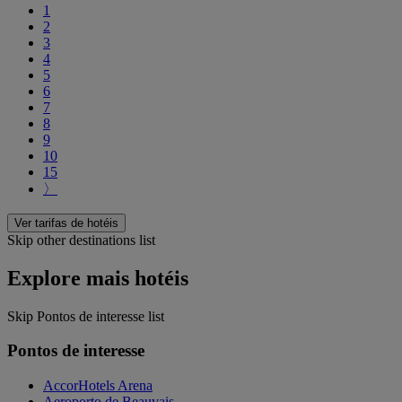
1
2
3
4
5
6
7
8
9
10
15
〉
Ver tarifas de hotéis
Skip other destinations list
Explore mais hotéis
Skip Pontos de interesse list
Pontos de interesse
AccorHotels Arena
Aeroporto de Beauvais