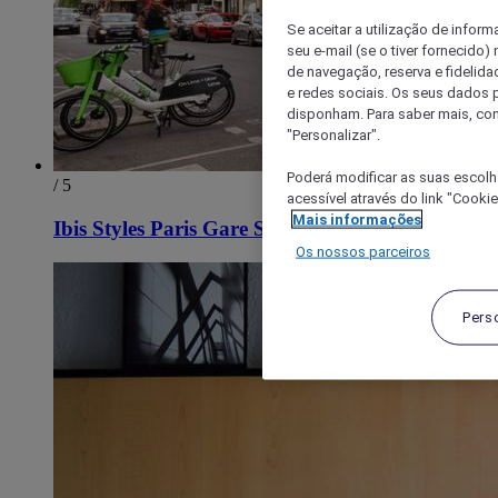
Se aceitar a utilização de inform
seu e-mail (se o tiver fornecid
de navegação, reserva e fidelidad
e redes sociais. Os seus dados
disponham. Para saber mais, con
"Personalizar".
Poderá modificar as suas escolh
/ 5
acessível através do link "Cooki
Mais informações
Ibis Styles Paris Gare Saint Lazare
Os nossos parceiros
Pers