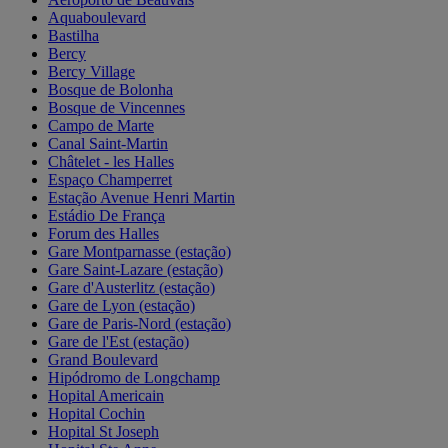
Aquaboulevard
Bastilha
Bercy
Bercy Village
Bosque de Bolonha
Bosque de Vincennes
Campo de Marte
Canal Saint-Martin
Châtelet - les Halles
Espaço Champerret
Estação Avenue Henri Martin
Estádio De França
Forum des Halles
Gare Montparnasse (estação)
Gare Saint-Lazare (estação)
Gare d'Austerlitz (estação)
Gare de Lyon (estação)
Gare de Paris-Nord (estação)
Gare de l'Est (estação)
Grand Boulevard
Hipódromo de Longchamp
Hopital Americain
Hopital Cochin
Hopital St Joseph