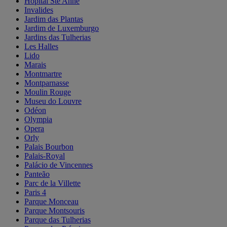
Hopital Ste Anne
Invalides
Jardim das Plantas
Jardim de Luxemburgo
Jardins das Tulherias
Les Halles
Lido
Marais
Montmartre
Montparnasse
Moulin Rouge
Museu do Louvre
Odéon
Olympia
Opera
Orly
Palais Bourbon
Palais-Royal
Palácio de Vincennes
Panteão
Parc de la Villette
Paris 4
Parque Monceau
Parque Montsouris
Parque das Tulherias