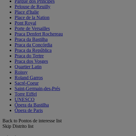
Parque dos Príncipes
Pelouse de Reuilly
Place d'Italie
Place de la Nation
Pont Royal
Porte de Versailles
Praça Denfert Rochereau
Praça da Bastilha
Praça da Concórdia
Praça da República
Praça do Tertre
Praça dos Vosges
Quartier Latin
Roissy
Roland Garros
Sacré-Coeur
Saint-Germain-des-Prés
Torre Eiffel
UNESCO
Ópera da Bastilha
Ópera de Paris
Back to Pontos de interesse list
Skip Distrito list