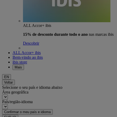
ALL Accor+ ibis
15% de desconto durante todo o ano
nas marcas ibis
Descobrir
ALL Accor+ ibis
Bem-vindo ao ibis
ibis store
Mais
EN
Voltar
Selecione o seu país e idioma abaixo
Área geográfica
País/região-idioma
Confirmar o meu país e idioma