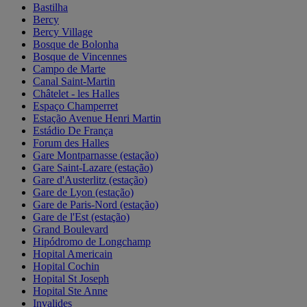
Bastilha
Bercy
Bercy Village
Bosque de Bolonha
Bosque de Vincennes
Campo de Marte
Canal Saint-Martin
Châtelet - les Halles
Espaço Champerret
Estação Avenue Henri Martin
Estádio De França
Forum des Halles
Gare Montparnasse (estação)
Gare Saint-Lazare (estação)
Gare d'Austerlitz (estação)
Gare de Lyon (estação)
Gare de Paris-Nord (estação)
Gare de l'Est (estação)
Grand Boulevard
Hipódromo de Longchamp
Hopital Americain
Hopital Cochin
Hopital St Joseph
Hopital Ste Anne
Invalides