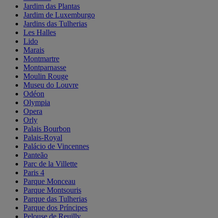
Jardim das Plantas
Jardim de Luxemburgo
Jardins das Tulherias
Les Halles
Lido
Marais
Montmartre
Montparnasse
Moulin Rouge
Museu do Louvre
Odéon
Olympia
Opera
Orly
Palais Bourbon
Palais-Royal
Palácio de Vincennes
Panteão
Parc de la Villette
Paris 4
Parque Monceau
Parque Montsouris
Parque das Tulherias
Parque dos Príncipes
Pelouse de Reuilly