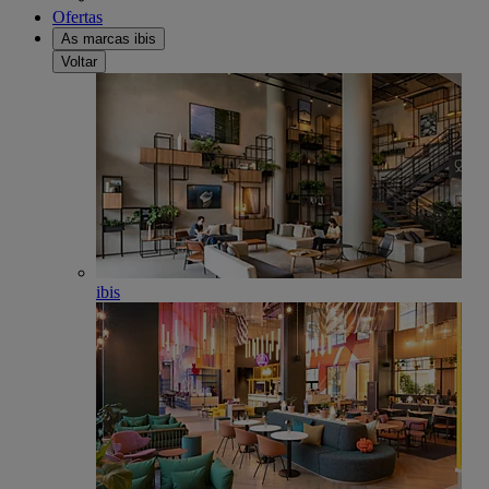
Ofertas
As marcas ibis
Voltar
ibis