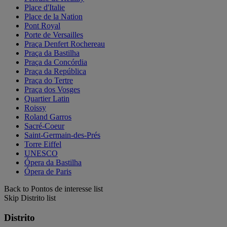
Place d'Italie
Place de la Nation
Pont Royal
Porte de Versailles
Praça Denfert Rochereau
Praça da Bastilha
Praça da Concórdia
Praça da República
Praça do Tertre
Praça dos Vosges
Quartier Latin
Roissy
Roland Garros
Sacré-Coeur
Saint-Germain-des-Prés
Torre Eiffel
UNESCO
Ópera da Bastilha
Ópera de Paris
Back to Pontos de interesse list
Skip Distrito list
Distrito