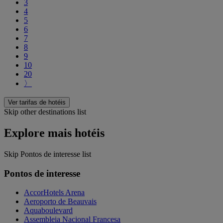
3
4
5
6
7
8
9
10
20
〉
Ver tarifas de hotéis
Skip other destinations list
Explore mais hotéis
Skip Pontos de interesse list
Pontos de interesse
AccorHotels Arena
Aeroporto de Beauvais
Aquaboulevard
Assembleia Nacional Francesa