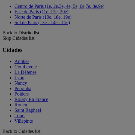
Centro de Paris (1e, 2e,3e, 4e, 5e, 6e,7e, 8e,9e)
Este de Paris (11e, 12e, 20e)
Norte de Paris (10e, 18e, 19e)
Sul de Paris (13e - 14e - 15e)
Back to Distrito list
Skip Cidades list
Cidades
Antibes
Courbevoie
La Défense
Lyon
Nancy
Perpinhã
Poitiers
Roissy En France
Rouen
Saint Raphael
Tours
Villepinte
Back to Cidades list