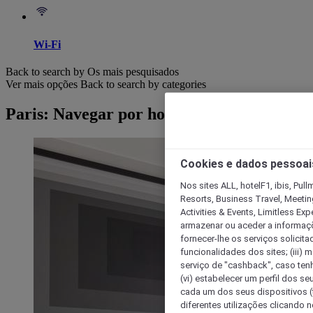
Wi-Fi
Back to search by Os mais pesquisados
Ver mais opções
Back to search by categories
Paris: Navegar por hotéis
Cookies e dados pessoai
Nos sites ALL, hotelF1, ibis, Pul
Resorts, Business Travel, Meetin
Activities & Events, Limitless Ex
armazenar ou aceder a informaçõe
fornecer-lhe os serviços solicita
funcionalidades dos sites; (iii) 
serviço de "cashback", caso tenha
(vi) estabelecer um perfil dos se
cada um dos seus dispositivos (t
diferentes utilizações clicando n