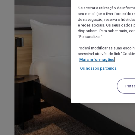
Se aceitar a utilização de inform
seu e-mail (se o tiver fornecid
de navegação, reserva e fidelidad
e redes sociais. Os seus dados
disponham. Para saber mais, con
"Personalizar".
Poderá modificar as suas escolh
acessível através do link "Cooki
Mais informações
Os nossos parceiros
Pers