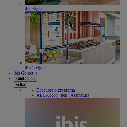
ibis Styles
ibis budget
ibis Go get it
Fidelização
Voltar
Descubra o programa
ALL Accor+ ibis - Assinatura