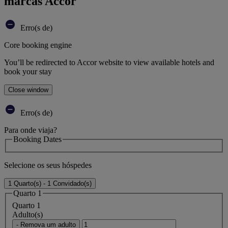
marcas Accor
Erro(s de)
Core booking engine
You’ll be redirected to Accor website to view available hotels and
book your stay
Close window
Erro(s de)
Para onde viaja?
Booking Dates
Selecione os seus hóspedes
1 Quarto(s) - 1 Convidado(s)
Quarto 1
Quarto 1
Adulto(s)
- Remova um adulto