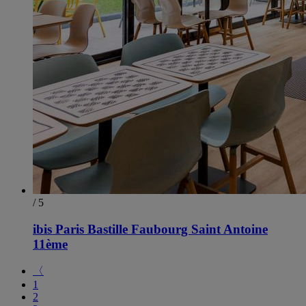
/ 5
ibis Paris Bastille Faubourg Saint Antoine
11ème
〈
1
2