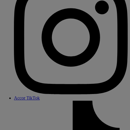
Accor TikTok