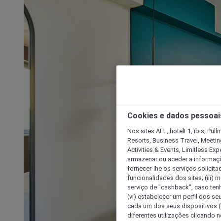
Cookies e dados pessoai
Nos sites ALL, hotelF1, ibis, Pul
Resorts, Business Travel, Meetin
Activities & Events, Limitless Ex
armazenar ou aceder a informaçõe
fornecer-lhe os serviços solicita
funcionalidades dos sites; (iii) 
serviço de "cashback", caso tenha
(vi) estabelecer um perfil dos se
cada um dos seus dispositivos (t
diferentes utilizações clicando n