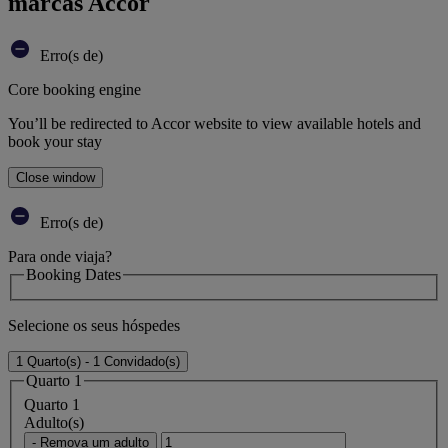
marcas Accor
Erro(s de)
Core booking engine
You’ll be redirected to Accor website to view available hotels and
book your stay
Close window
Erro(s de)
Para onde viaja?
Booking Dates
Selecione os seus hóspedes
1 Quarto(s) - 1 Convidado(s)
Quarto 1
Quarto 1
Adulto(s)
- Remova um adulto