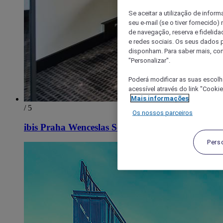
Se aceitar a utilização de inform
seu e-mail (se o tiver fornecid
de navegação, reserva e fidelidad
e redes sociais. Os seus dados
disponham. Para saber mais, con
"Personalizar".
Poderá modificar as suas escolh
acessível através do link "Cooki
Mais informações
/ 5
Os nossos parceiros
ibis Praha Wenceslas Square
Pers