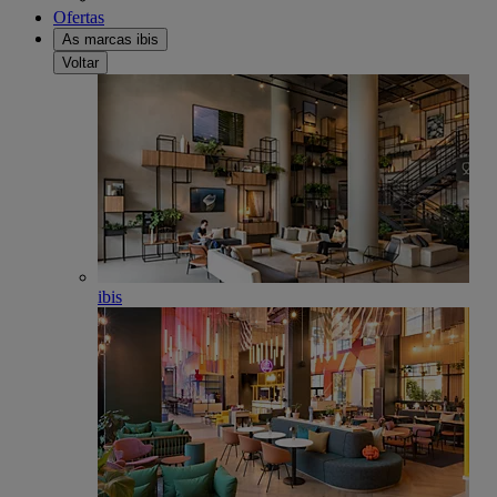
Ofertas
As marcas ibis
Voltar
ibis