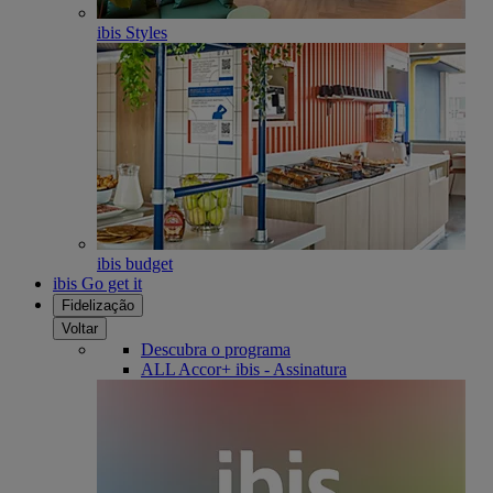
ibis Styles
ibis budget
ibis Go get it
Fidelização
Voltar
Descubra o programa
ALL Accor+ ibis - Assinatura