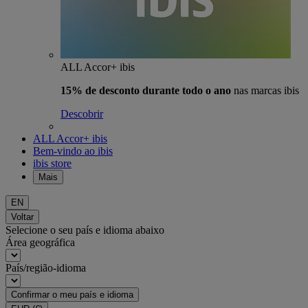
ALL Accor+ ibis
15% de desconto durante todo o ano
nas marcas ibis
Descobrir
ALL Accor+ ibis
Bem-vindo ao ibis
ibis store
Mais
EN
Voltar
Selecione o seu país e idioma abaixo
Área geográfica
País/região-idioma
Confirmar o meu país e idioma