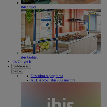
ibis Styles
ibis budget
ibis Go get it
Fidelização
Voltar
Descubra o programa
ALL Accor+ ibis - Assinatura