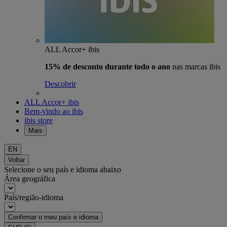
ALL Accor+ ibis
15% de desconto durante todo o ano
nas marcas ibis
Descobrir
ALL Accor+ ibis
Bem-vindo ao ibis
ibis store
Mais
EN
Voltar
Selecione o seu país e idioma abaixo
Área geográfica
País/região-idioma
Confirmar o meu país e idioma