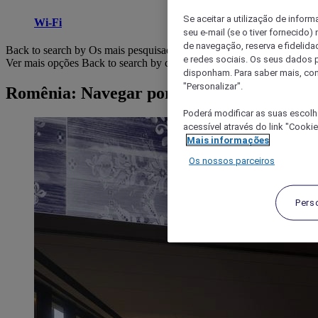
Se aceitar a utilização de inform
Wi-Fi
seu e-mail (se o tiver fornecid
de navegação, reserva e fidelidad
Back to search by Os mais pesquisados
e redes sociais. Os seus dados
Ver mais opções
Back to search by categories
disponham. Para saber mais, con
"Personalizar".
Romênia: Navegar por hotéis
Poderá modificar as suas escolh
acessível através do link "Cooki
Mais informações
Os nossos parceiros
Pers