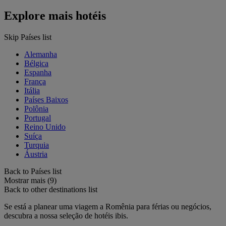
Explore mais hotéis
Skip Países list
Alemanha
Bélgica
Espanha
França
Itália
Países Baixos
Polônia
Portugal
Reino Unido
Suíça
Turquia
Áustria
Back to Países list
Mostrar mais (9)
Back to other destinations list
Se está a planear uma viagem a Romênia para férias ou negócios,
descubra a nossa seleção de hotéis ibis.