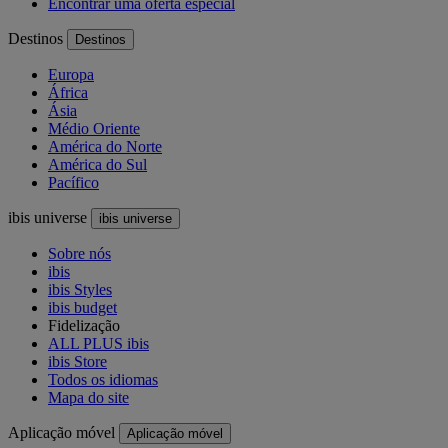
Encontrar uma oferta especial
Destinos
Destinos
Europa
África
Ásia
Médio Oriente
América do Norte
América do Sul
Pacífico
ibis universe
ibis universe
Sobre nós
ibis
ibis Styles
ibis budget
Fidelização
ALL PLUS ibis
ibis Store
Todos os idiomas
Mapa do site
Aplicação móvel
Aplicação móvel