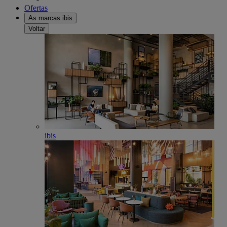
Ofertas
As marcas ibis
Voltar
ibis