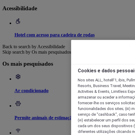
Acessibilidade
Hotel com acesso para cadeira de rodas
Back to search by Acessibilidade
Skip search by Os mais pesquisados
Os mais pesquisados
Cookies e dados pessoai
Nos sites ALL, hotelF1, ibis, Pul
Resorts, Business Travel, Meetin
Ar condicionado
Activities & Events, Limitless Ex
armazenar ou aceder a informaçõe
fornecer-lhe os serviços solicita
funcionalidades dos sites; (iii) 
serviço de "cashback", caso tenha
Permite animais de estimação
(vi) estabelecer um perfil dos se
cada um dos seus dispositivos (t
diferentes utilizações clicando n