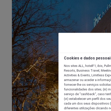
Cookies e dados pessoai
Nos sites ALL, hotelF1, ibis, Pul
Resorts, Business Travel, Meetin
Activities & Events, Limitless Ex
armazenar ou aceder a informaçõe
fornecer-lhe os serviços solicita
funcionalidades dos sites; (iii) 
serviço de "cashback", caso tenha
(vi) estabelecer um perfil dos se
cada um dos seus dispositivos (t
diferentes utilizações clicando n