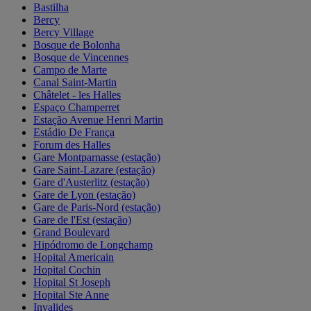
Bastilha
Bercy
Bercy Village
Bosque de Bolonha
Bosque de Vincennes
Campo de Marte
Canal Saint-Martin
Châtelet - les Halles
Espaço Champerret
Estação Avenue Henri Martin
Estádio De França
Forum des Halles
Gare Montparnasse (estação)
Gare Saint-Lazare (estação)
Gare d'Austerlitz (estação)
Gare de Lyon (estação)
Gare de Paris-Nord (estação)
Gare de l'Est (estação)
Grand Boulevard
Hipódromo de Longchamp
Hopital Americain
Hopital Cochin
Hopital St Joseph
Hopital Ste Anne
Invalides