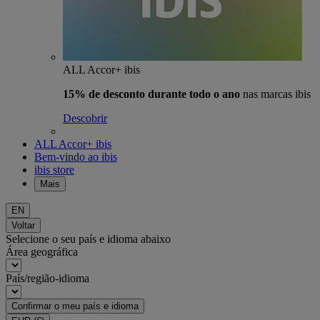
ALL Accor+ ibis
15% de desconto durante todo o ano
nas marcas ibis
Descobrir
ALL Accor+ ibis
Bem-vindo ao ibis
ibis store
Mais
EN
Voltar
Selecione o seu país e idioma abaixo
Área geográfica
País/região-idioma
Confirmar o meu país e idioma