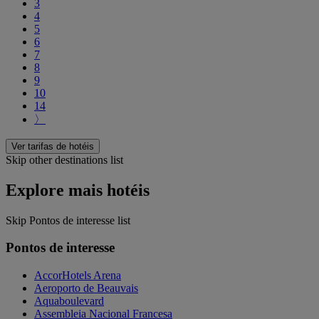
3
4
5
6
7
8
9
10
14
〉
Ver tarifas de hotéis
Skip other destinations list
Explore mais hotéis
Skip Pontos de interesse list
Pontos de interesse
AccorHotels Arena
Aeroporto de Beauvais
Aquaboulevard
Assembleia Nacional Francesa