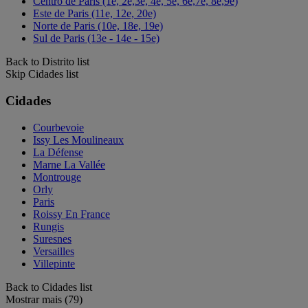
Centro de Paris (1e, 2e,3e, 4e, 5e, 6e,7e, 8e,9e)
Este de Paris (11e, 12e, 20e)
Norte de Paris (10e, 18e, 19e)
Sul de Paris (13e - 14e - 15e)
Back to Distrito list
Skip Cidades list
Cidades
Courbevoie
Issy Les Moulineaux
La Défense
Marne La Vallée
Montrouge
Orly
Paris
Roissy En France
Rungis
Suresnes
Versailles
Villepinte
Back to Cidades list
Mostrar mais (79)