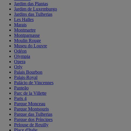
Jardim das Plantas
Jardim de Luxemburgo
Jardins das Tulherias
Les Halles
Marais
Montmartre
Montparnasse
Moulin Rouge
Museu do Louvre
Odéon
Olympia
Opera
Orly
Palais Bourbon
Palais-Royal
Palácio de Vincennes
Panteão
Parc de la Villette
Paris 4
Parque Monceau
Parque Montsouris
Parque das Tulherias
Parque dos Príncipes
Pelouse de Reuilly
Place d'Italie