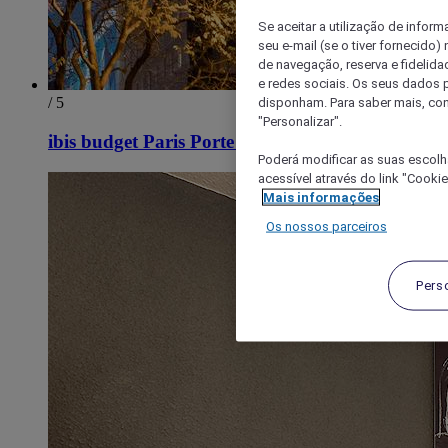
Se aceitar a utilização de inform
seu e-mail (se o tiver fornecid
de navegação, reserva e fidelidad
e redes sociais. Os seus dados
/ 5
disponham. Para saber mais, con
"Personalizar".
ibis budget Paris Porte de Montmartre
Poderá modificar as suas escolh
acessível através do link "Cooki
Mais informações
Os nossos parceiros
Pers