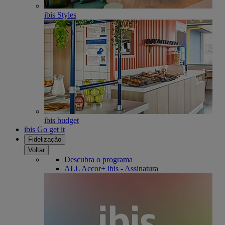
ibis Styles
ibis budget
ibis Go get it
Fidelização
Voltar
Descubra o programa
ALL Accor+ ibis - Assinatura