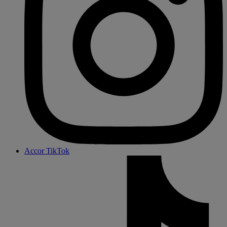
Accor TikTok