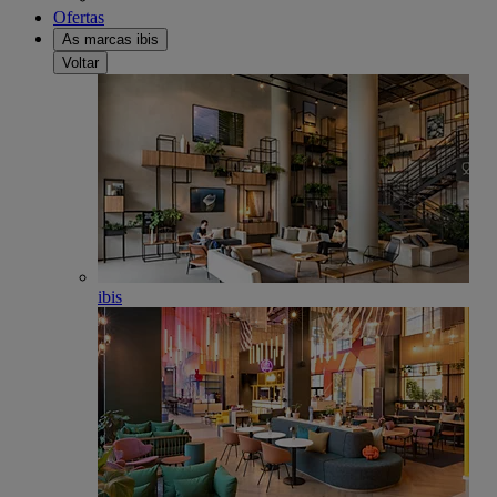
Ofertas
As marcas ibis
Voltar
ibis