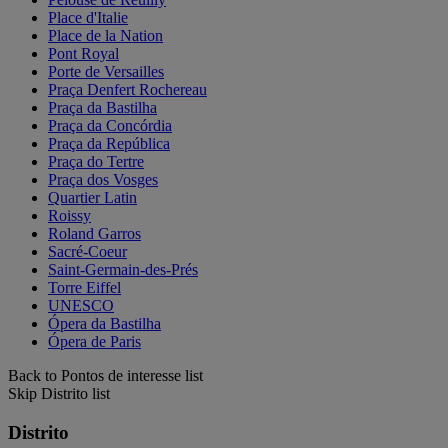
Place d'Italie
Place de la Nation
Pont Royal
Porte de Versailles
Praça Denfert Rochereau
Praça da Bastilha
Praça da Concórdia
Praça da República
Praça do Tertre
Praça dos Vosges
Quartier Latin
Roissy
Roland Garros
Sacré-Coeur
Saint-Germain-des-Prés
Torre Eiffel
UNESCO
Ópera da Bastilha
Ópera de Paris
Back to Pontos de interesse list
Skip Distrito list
Distrito