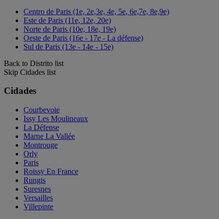
Centro de Paris (1e, 2e,3e, 4e, 5e, 6e,7e, 8e,9e)
Este de Paris (11e, 12e, 20e)
Norte de Paris (10e, 18e, 19e)
Oeste de Paris (16e - 17e - La défense)
Sul de Paris (13e - 14e - 15e)
Back to Distrito list
Skip Cidades list
Cidades
Courbevoie
Issy Les Moulineaux
La Défense
Marne La Vallée
Montrouge
Orly
Paris
Roissy En France
Rungis
Suresnes
Versailles
Villepinte