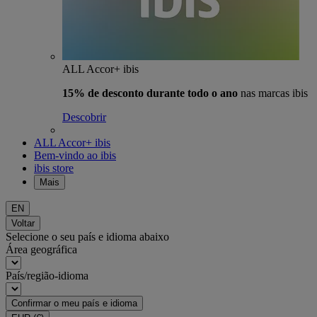
ALL Accor+ ibis
15% de desconto durante todo o ano
nas marcas ibis
Descobrir
ALL Accor+ ibis
Bem-vindo ao ibis
ibis store
Mais
EN
Voltar
Selecione o seu país e idioma abaixo
Área geográfica
País/região-idioma
Confirmar o meu país e idioma