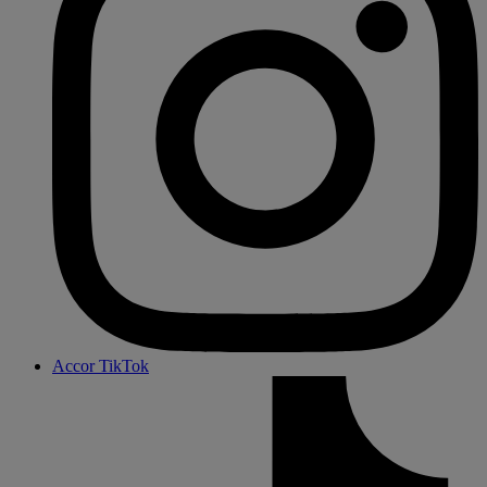
Accor TikTok