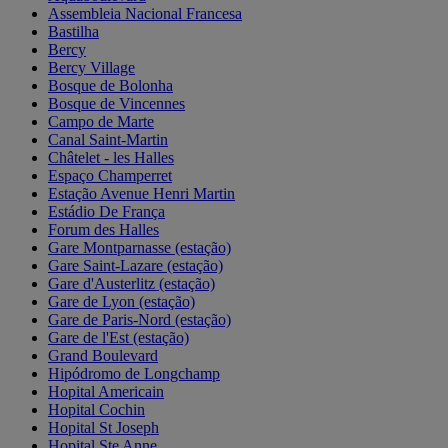
Assembleia Nacional Francesa
Bastilha
Bercy
Bercy Village
Bosque de Bolonha
Bosque de Vincennes
Campo de Marte
Canal Saint-Martin
Châtelet - les Halles
Espaço Champerret
Estação Avenue Henri Martin
Estádio De França
Forum des Halles
Gare Montparnasse (estação)
Gare Saint-Lazare (estação)
Gare d'Austerlitz (estação)
Gare de Lyon (estação)
Gare de Paris-Nord (estação)
Gare de l'Est (estação)
Grand Boulevard
Hipódromo de Longchamp
Hopital Americain
Hopital Cochin
Hopital St Joseph
Hopital Ste Anne