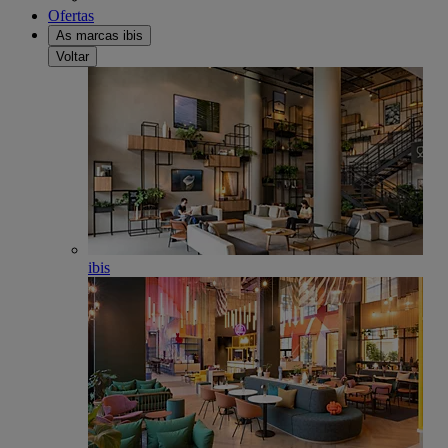
Ofertas
As marcas ibis
Voltar
ibis