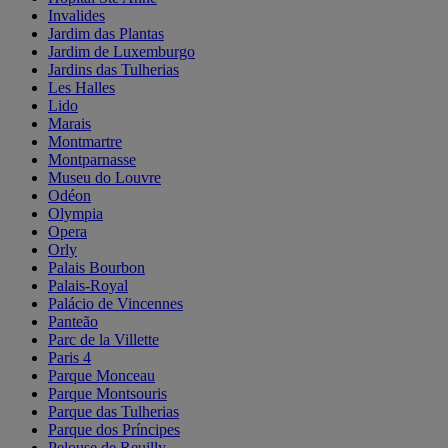
Invalides
Jardim das Plantas
Jardim de Luxemburgo
Jardins das Tulherias
Les Halles
Lido
Marais
Montmartre
Montparnasse
Museu do Louvre
Odéon
Olympia
Opera
Orly
Palais Bourbon
Palais-Royal
Palácio de Vincennes
Panteão
Parc de la Villette
Paris 4
Parque Monceau
Parque Montsouris
Parque das Tulherias
Parque dos Príncipes
Pelouse de Reuilly