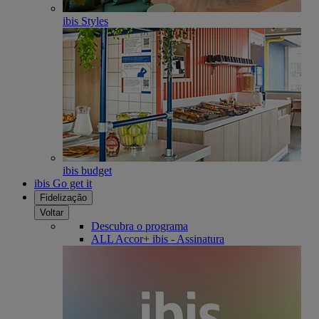
ibis Styles
ibis budget
ibis Go get it
Fidelização
Voltar
Descubra o programa
ALL Accor+ ibis - Assinatura