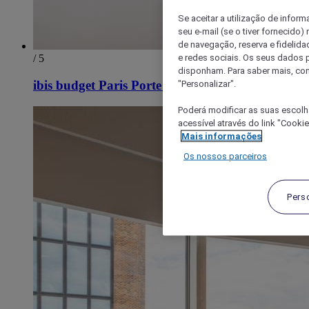
Se aceitar a utilização de inform
seu e-mail (se o tiver fornecid
de navegação, reserva e fidelidad
e redes sociais. Os seus dados
/ 5
disponham. Para saber mais, con
ibis budget Paris Porte de Montreuil
"Personalizar".
Poderá modificar as suas escolh
acessível através do link "Cooki
Mais informações
Os nossos parceiros
Pers