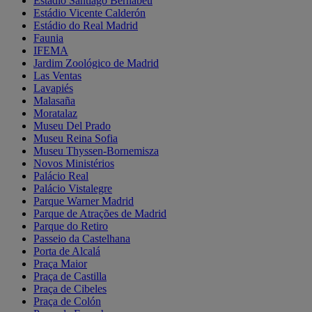
Estádio Santiago Bernabéu
Estádio Vicente Calderón
Estádio do Real Madrid
Faunia
IFEMA
Jardim Zoológico de Madrid
Las Ventas
Lavapiés
Malasaña
Moratalaz
Museu Del Prado
Museu Reina Sofia
Museu Thyssen-Bornemisza
Novos Ministérios
Palácio Real
Palácio Vistalegre
Parque Warner Madrid
Parque de Atrações de Madrid
Parque do Retiro
Passeio da Castelhana
Porta de Alcalá
Praça Maior
Praça de Castilla
Praça de Cibeles
Praça de Colón