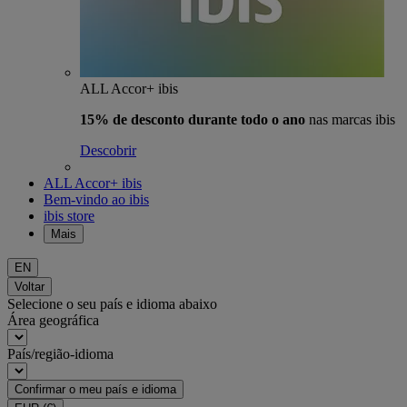
ALL Accor+ ibis
15% de desconto durante todo o ano
nas marcas ibis
Descobrir
ALL Accor+ ibis
Bem-vindo ao ibis
ibis store
Mais
EN
Voltar
Selecione o seu país e idioma abaixo
Área geográfica
País/região-idioma
Confirmar o meu país e idioma