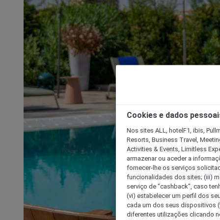
Cookies e dados pessoai
Nos sites ALL, hotelF1, ibis, Pul
Resorts, Business Travel, Meetin
Activities & Events, Limitless Ex
armazenar ou aceder a informaçõe
fornecer-lhe os serviços solicita
funcionalidades dos sites; (iii) 
serviço de "cashback", caso tenha
(vi) estabelecer um perfil dos se
cada um dos seus dispositivos (t
diferentes utilizações clicando n