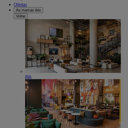
Ofertas
As marcas ibis
Voltar
ibis