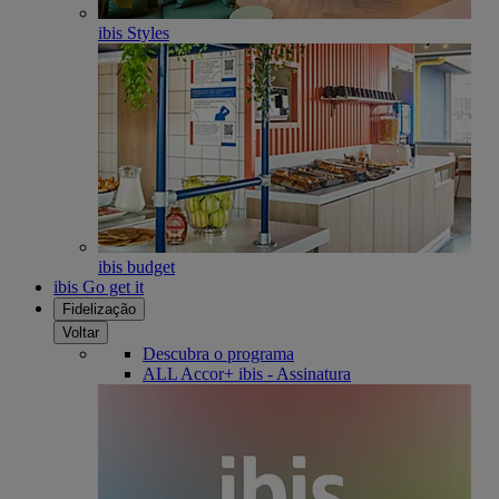
ibis Styles
ibis budget
ibis Go get it
Fidelização
Voltar
Descubra o programa
ALL Accor+ ibis - Assinatura