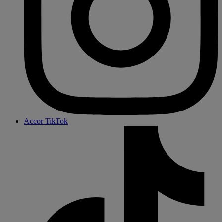
Accor TikTok