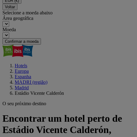
EUR
(€)
Voltar
Selecione a moeda abaixo
Área geográfica
Moeda
Confirmar a moeda
Hotels
Europa
Espanha
MADRI (região)
Madrid
Estádio Vicente Calderón
O seu próximo destino
Encontrar um hotel perto de
Estádio Vicente Calderón,