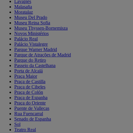
Lavapiés
Malasaña
Moratalaz
Museu Del Prado
Museu Reina Sofia
Museu Thyssen-Bornemisza
Novos Ministérios
Palácio Real
Palácio Vistalegre
Parque Warner Madrid
Parque de Atrações de Madrid
Parque do Retiro
Passeio da Castelhana
Porta de Alcalá
Praça Maior
Praça de Castilla
Praça de Cibeles
Praça de Colón
Praça de Espanha
Praça do Oriente
Puente de Vallecas
Rua Fuencarral
Senado de Espanha
Sol
Teatro Real