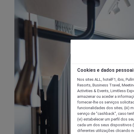
Cookies e dados pessoai
Nos sites ALL, hotelF1, ibis, Pul
Resorts, Business Travel, Meetin
Activities & Events, Limitless Ex
armazenar ou aceder a informaçõe
fornecer-lhe os serviços solicita
funcionalidades dos sites; (iii) 
serviço de "cashback", caso tenha
(vi) estabelecer um perfil dos se
cada um dos seus dispositivos (t
diferentes utilizações clicando n