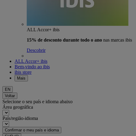
ALL Accor+ ibis
15% de desconto durante todo o ano
nas marcas ibis
Descobrir
ALL Accor+ ibis
Bem-vindo ao ibis
ibis store
Mais
EN
Voltar
Selecione o seu país e idioma abaixo
Área geográfica
País/região-idioma
Confirmar o meu país e idioma