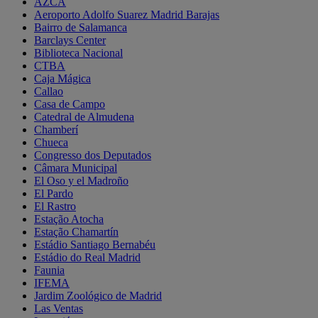
AZCA
Aeroporto Adolfo Suarez Madrid Barajas
Bairro de Salamanca
Barclays Center
Biblioteca Nacional
CTBA
Caja Mágica
Callao
Casa de Campo
Catedral de Almudena
Chamberí
Chueca
Congresso dos Deputados
Câmara Municipal
El Oso y el Madroño
El Pardo
El Rastro
Estação Atocha
Estação Chamartín
Estádio Santiago Bernabéu
Estádio do Real Madrid
Faunia
IFEMA
Jardim Zoológico de Madrid
Las Ventas