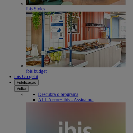
ibis Styles
ibis budget
ibis Go get it
Fidelização
Voltar
Descubra o programa
ALL Accor+ ibis - Assinatura