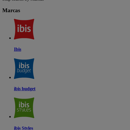
Marcas
Ibis
ibis budget
ibis Styles