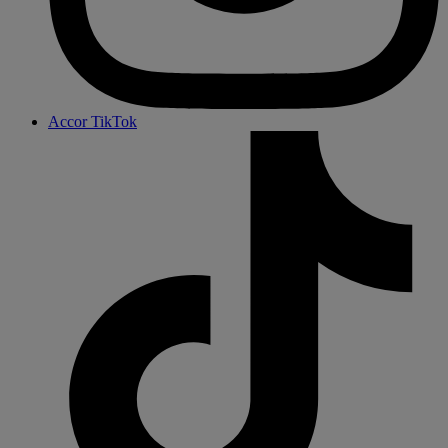
Accor TikTok