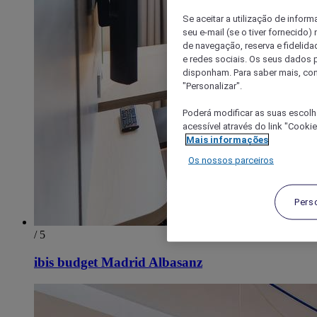
Se aceitar a utilização de inform
seu e-mail (se o tiver fornecid
de navegação, reserva e fidelidad
e redes sociais. Os seus dados
disponham. Para saber mais, con
"Personalizar".
Poderá modificar as suas escolh
acessível através do link "Cooki
Mais informações
Os nossos parceiros
Pers
/ 5
ibis budget Madrid Albasanz