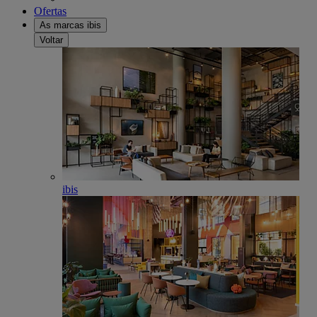
Ofertas
As marcas ibis
Voltar
ibis