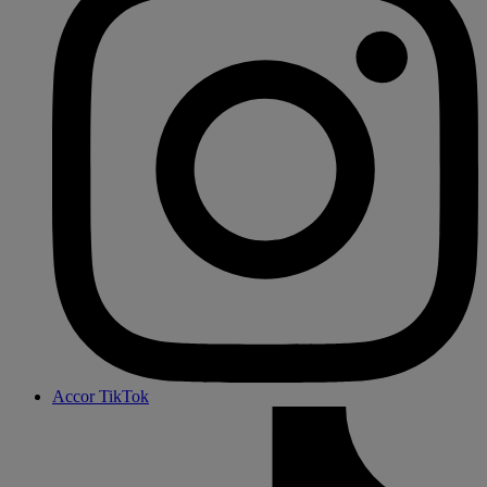
Accor TikTok