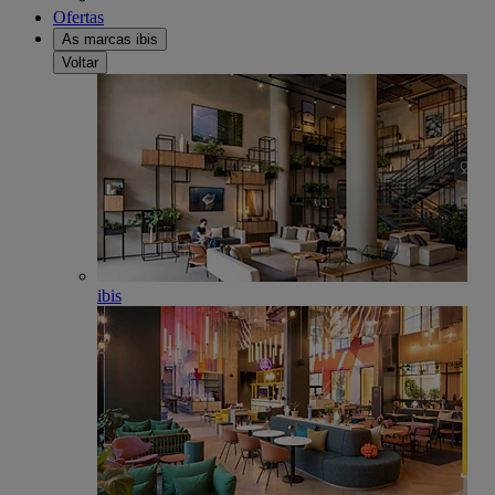
Ofertas
As marcas ibis
Voltar
ibis