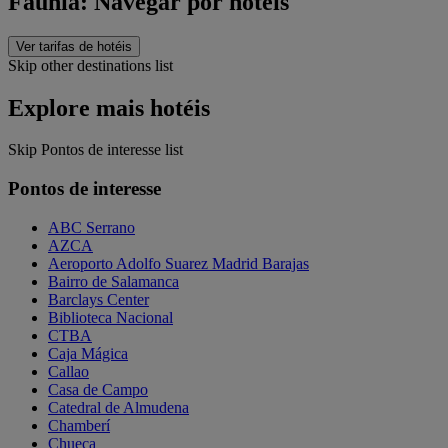
Faunia: Navegar por hotéis
Ver tarifas de hotéis
Skip other destinations list
Explore mais hotéis
Skip Pontos de interesse list
Pontos de interesse
ABC Serrano
AZCA
Aeroporto Adolfo Suarez Madrid Barajas
Bairro de Salamanca
Barclays Center
Biblioteca Nacional
CTBA
Caja Mágica
Callao
Casa de Campo
Catedral de Almudena
Chamberí
Chueca