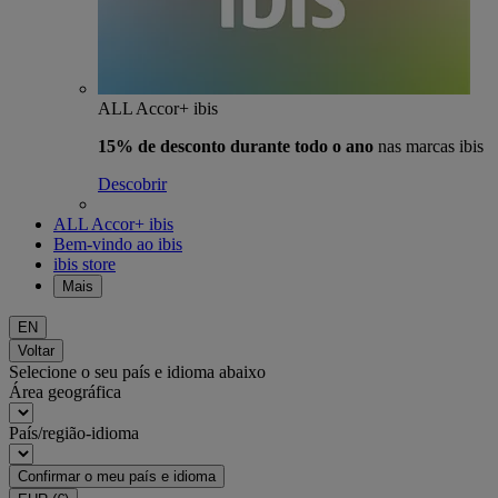
ALL Accor+ ibis
15% de desconto durante todo o ano
nas marcas ibis
Descobrir
ALL Accor+ ibis
Bem-vindo ao ibis
ibis store
Mais
EN
Voltar
Selecione o seu país e idioma abaixo
Área geográfica
País/região-idioma
Confirmar o meu país e idioma