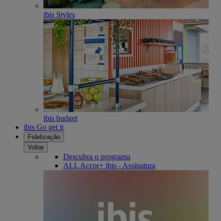
ibis Styles
ibis budget
ibis Go get it
Fidelização
Voltar
Descubra o programa
ALL Accor+ ibis - Assinatura