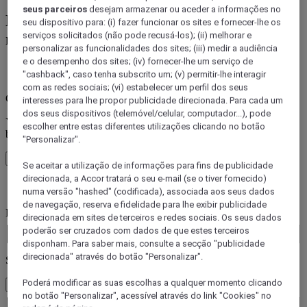
seus parceiros
desejam armazenar ou aceder a informações no
Reserve um hotel de entre as mais de 45
seu dispositivo para: (i) fazer funcionar os sites e fornecer-lhe os
marcas Accor
serviços solicitados (não pode recusá-los); (ii) melhorar e
personalizar as funcionalidades dos sites; (iii) medir a audiência
e o desempenho dos sites; (iv) fornecer-lhe um serviço de
Erro(s de)
"cashback", caso tenha subscrito um; (v) permitir-lhe interagir
com as redes sociais; (vi) estabelecer um perfil dos seus
Core booking engine
interesses para lhe propor publicidade direcionada. Para cada um
dos seus dispositivos (telemóvel/celular, computador...), pode
You’ll be redirected to Accor website to view available hotels and
escolher entre estas diferentes utilizações clicando no botão
book your stay
"Personalizar".
Close window
Se aceitar a utilização de informações para fins de publicidade
direcionada, a Accor tratará o seu e-mail (se o tiver fornecido)
Erro(s de)
numa versão "hashed" (codificada), associada aos seus dados
de navegação, reserva e fidelidade para lhe exibir publicidade
Para onde viaja?
direcionada em sites de terceiros e redes sociais. Os seus dados
Booking Dates
poderão ser cruzados com dados de que estes terceiros
disponham. Para saber mais, consulte a secção "publicidade
direcionada" através do botão "Personalizar".
Selecione os seus hóspedes
Poderá modificar as suas escolhas a qualquer momento clicando
1 Quarto(s) - 1 Convidado(s)
no botão "Personalizar", acessível através do link "Cookies" no
Quarto 1