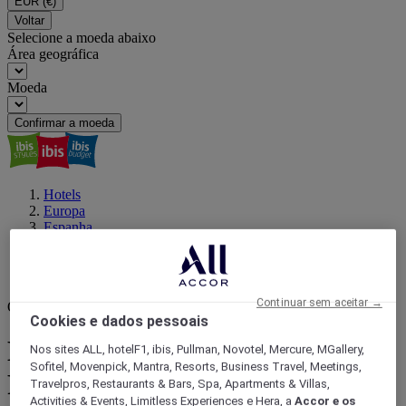
EUR
(€)
Voltar
Selecione a moeda abaixo
Área geográfica
Moeda
Confirmar a moeda
Hotels
Europa
Espanha
MADRI (região)
Madrid
Faunia
Continuar sem aceitar →
O seu próximo destino
Cookies e dados pessoais
Encontrar um hotel perto de
Nos sites ALL, hotelF1, ibis, Pullman, Novotel, Mercure, MGallery,
Sofitel, Movenpick, Mantra, Resorts, Business Travel, Meetings,
Faunia, Madrid
Travelpros, Restaurants & Bars, Spa, Apartments & Villas,
Activities & Events, Limitless Experiences e Hera, a
Accor e os