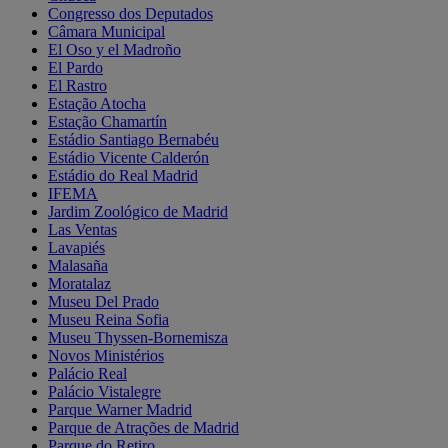
Congresso dos Deputados
Câmara Municipal
El Oso y el Madroño
El Pardo
El Rastro
Estação Atocha
Estação Chamartín
Estádio Santiago Bernabéu
Estádio Vicente Calderón
Estádio do Real Madrid
IFEMA
Jardim Zoológico de Madrid
Las Ventas
Lavapiés
Malasaña
Moratalaz
Museu Del Prado
Museu Reina Sofia
Museu Thyssen-Bornemisza
Novos Ministérios
Palácio Real
Palácio Vistalegre
Parque Warner Madrid
Parque de Atrações de Madrid
Parque do Retiro