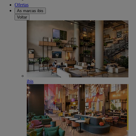
Ofertas
As marcas ibis
Voltar
ibis