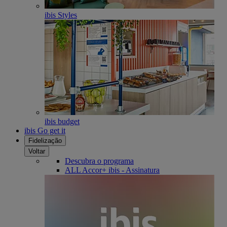
ibis Styles
ibis budget
ibis Go get it
Fidelização
Voltar
Descubra o programa
ALL Accor+ ibis - Assinatura