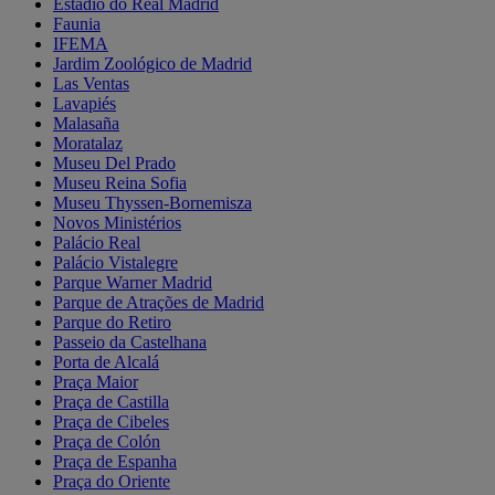
Estádio do Real Madrid
Faunia
IFEMA
Jardim Zoológico de Madrid
Las Ventas
Lavapiés
Malasaña
Moratalaz
Museu Del Prado
Museu Reina Sofia
Museu Thyssen-Bornemisza
Novos Ministérios
Palácio Real
Palácio Vistalegre
Parque Warner Madrid
Parque de Atrações de Madrid
Parque do Retiro
Passeio da Castelhana
Porta de Alcalá
Praça Maior
Praça de Castilla
Praça de Cibeles
Praça de Colón
Praça de Espanha
Praça do Oriente