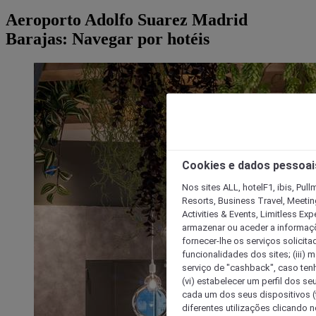
Aeroporto Adolfo Suarez Madrid
Barajas: Navegar por hotéis
Cookies e dados pessoai
Nos sites ALL, hotelF1, ibis, Pul
Resorts, Business Travel, Meetin
Activities & Events, Limitless Ex
armazenar ou aceder a informaçõe
fornecer-lhe os serviços solicita
funcionalidades dos sites; (iii) 
serviço de "cashback", caso tenha
(vi) estabelecer um perfil dos se
cada um dos seus dispositivos (t
diferentes utilizações clicando n