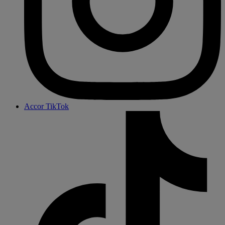
Accor TikTok