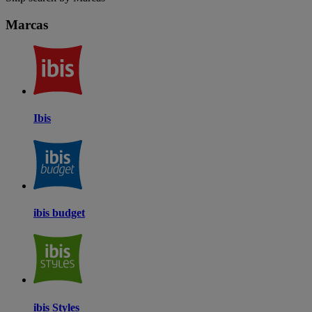
Marcas
Ibis
ibis budget
ibis Styles