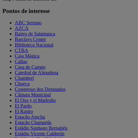
Pontos de interesse
ABC Serrano
AZCA
Bairro de Salamanca
Barclays Center
Biblioteca Nacional
CTBA
Caja Mágica
Callao
Casa de Campo
Catedral de Almudena
Chamberí
Chueca
Congresso dos Deputados
Câmara Municipal
El Oso y el Madroño
El Pardo
El Rastro
Estação Atocha
Estação Chamartín
Estádio Santiago Bernabéu
Estádio Vicente Calderón