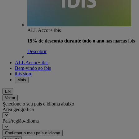
ALL Accor+ ibis
15% de desconto durante todo o ano
nas marcas ibis
Descobrir
ALL Accor+ ibis
Bem-vindo ao ibis
ibis store
Mais
EN
Voltar
Selecione o seu país e idioma abaixo
Área geográfica
País/região-idioma
Confirmar o meu país e idioma