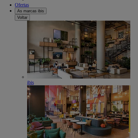
Ofertas
As marcas ibis
Voltar
ibis