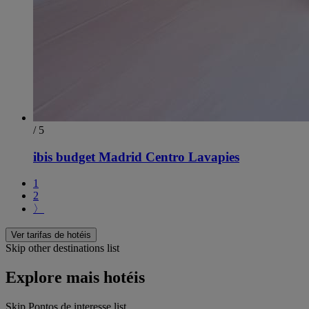
/ 5
ibis budget Madrid Centro Lavapies
1
2
〉
Ver tarifas de hotéis
Skip other destinations list
Explore mais hotéis
Skip Pontos de interesse list