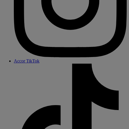
Accor TikTok