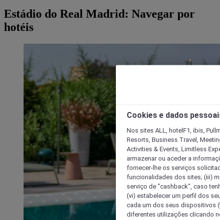
Estádio do Real Madrid: Navegar por
hotéis
Cookies e dados pessoai
Nos sites ALL, hotelF1, ibis, Pul
Resorts, Business Travel, Meetin
Activities & Events, Limitless Ex
armazenar ou aceder a informaçõe
fornecer-lhe os serviços solicita
funcionalidades dos sites; (iii) 
serviço de "cashback", caso tenha
(vi) estabelecer um perfil dos se
cada um dos seus dispositivos (t
diferentes utilizações clicando n