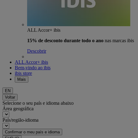
ALL Accor+ ibis
15% de desconto durante todo o ano
nas marcas ibis
Descobrir
ALL Accor+ ibis
Bem-vindo ao ibis
ibis store
Mais
EN
Voltar
Selecione o seu país e idioma abaixo
Área geográfica
País/região-idioma
Confirmar o meu país e idioma