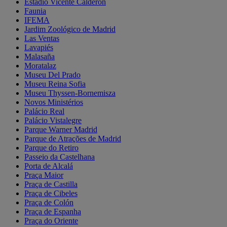
Estádio Vicente Calderón
Faunia
IFEMA
Jardim Zoológico de Madrid
Las Ventas
Lavapiés
Malasaña
Moratalaz
Museu Del Prado
Museu Reina Sofia
Museu Thyssen-Bornemisza
Novos Ministérios
Palácio Real
Palácio Vistalegre
Parque Warner Madrid
Parque de Atrações de Madrid
Parque do Retiro
Passeio da Castelhana
Porta de Alcalá
Praça Maior
Praça de Castilla
Praça de Cibeles
Praça de Colón
Praça de Espanha
Praça do Oriente