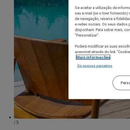
Se aceitar a utilização de inform
seu e-mail (se o tiver fornecid
de navegação, reserva e fidelidad
e redes sociais. Os seus dados
disponham. Para saber mais, con
"Personalizar".
Poderá modificar as suas escolh
acessível através do link "Cooki
Mais informações
Os nossos parceiros
Pers
/ 5