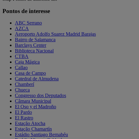
Pontos de interesse
ABC Serrano
AZCA
Aeroporto Adolfo Suarez Madrid Barajas
Bairro de Salamanca
Barclays Center
Biblioteca Nacional
CTBA
Caja Mágica
Callao
Casa de Campo
Catedral de Almudena
Chamberí
Chueca
Congresso dos Deputados
Câmara Municipal
El Oso y el Madroño
El Pardo
El Rastro
Estação Atocha
Estação Chamartín
Estádio Santiago Bernabéu