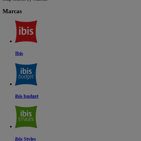
Marcas
Ibis
ibis budget
ibis Styles