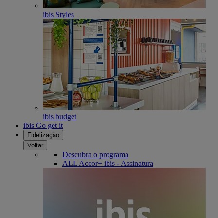
ibis Styles
ibis budget
ibis Go get it
Fidelização
Voltar
Descubra o programa
ALL Accor+ ibis - Assinatura