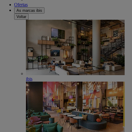
Ofertas
As marcas ibis
Voltar
ibis