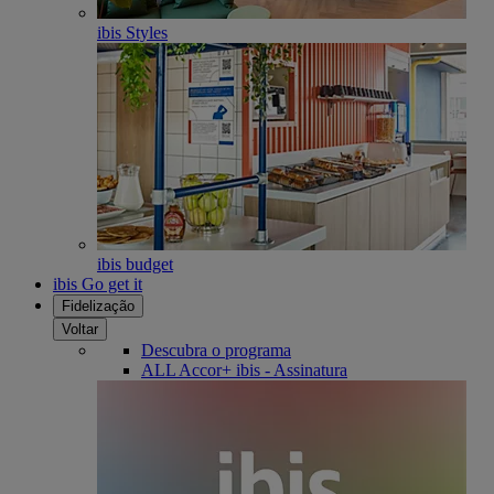
ibis Styles
ibis budget
ibis Go get it
Fidelização
Voltar
Descubra o programa
ALL Accor+ ibis - Assinatura