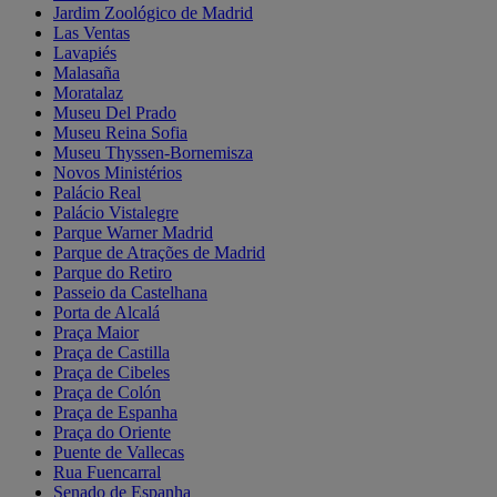
Jardim Zoológico de Madrid
Las Ventas
Lavapiés
Malasaña
Moratalaz
Museu Del Prado
Museu Reina Sofia
Museu Thyssen-Bornemisza
Novos Ministérios
Palácio Real
Palácio Vistalegre
Parque Warner Madrid
Parque de Atrações de Madrid
Parque do Retiro
Passeio da Castelhana
Porta de Alcalá
Praça Maior
Praça de Castilla
Praça de Cibeles
Praça de Colón
Praça de Espanha
Praça do Oriente
Puente de Vallecas
Rua Fuencarral
Senado de Espanha