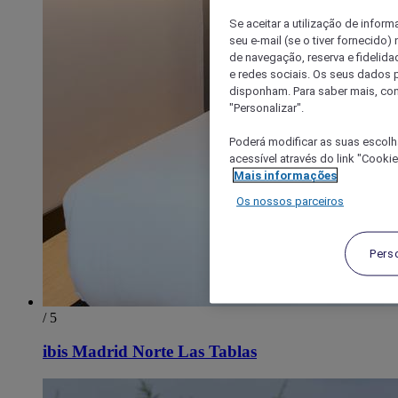
Se aceitar a utilização de inform
seu e-mail (se o tiver fornecid
de navegação, reserva e fidelidad
e redes sociais. Os seus dados
disponham. Para saber mais, con
"Personalizar".
Poderá modificar as suas escolh
acessível através do link "Cooki
Mais informações
Os nossos parceiros
Pers
/ 5
ibis Madrid Norte Las Tablas