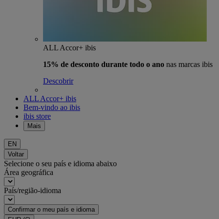
ALL Accor+ ibis
15% de desconto durante todo o ano
nas marcas ibis
Descobrir
ALL Accor+ ibis
Bem-vindo ao ibis
ibis store
Mais
EN
Voltar
Selecione o seu país e idioma abaixo
Área geográfica
País/região-idioma
Confirmar o meu país e idioma