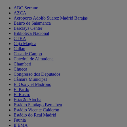
ABC Serrano
AZCA
Aeroporto Adolfo Suarez Madrid Barajas
Bairro de Salamanca
Barclays Center
Biblioteca Nacional
CTBA
Caja Mágica
Callao
Casa de Campo
Catedral de Almudena
Chamberí
Chueca
Congresso dos Deputados
Câmara Municipal
El Oso y el Madroño
El Pardo
El Rastro
Estação Atocha
Estádio Santiago Bernabéu
Estádio Vicente Calderón
Estádio do Real Madrid
Faunia
IFEMA