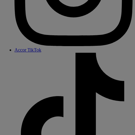
Accor TikTok