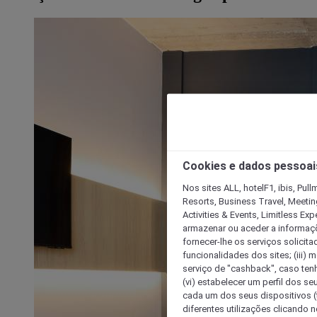
Cookies e dados pessoai
Nos sites ALL, hotelF1, ibis, Pul
Resorts, Business Travel, Meetin
Activities & Events, Limitless Ex
armazenar ou aceder a informaçõe
fornecer-lhe os serviços solicita
funcionalidades dos sites; (iii) 
serviço de "cashback", caso tenha
(vi) estabelecer um perfil dos se
cada um dos seus dispositivos (t
diferentes utilizações clicando n