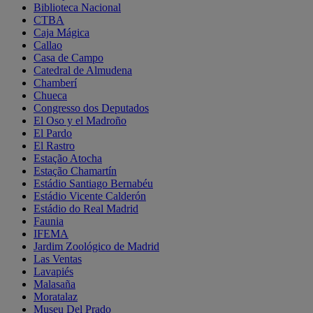
Biblioteca Nacional
CTBA
Caja Mágica
Callao
Casa de Campo
Catedral de Almudena
Chamberí
Chueca
Congresso dos Deputados
El Oso y el Madroño
El Pardo
El Rastro
Estação Atocha
Estação Chamartín
Estádio Santiago Bernabéu
Estádio Vicente Calderón
Estádio do Real Madrid
Faunia
IFEMA
Jardim Zoológico de Madrid
Las Ventas
Lavapiés
Malasaña
Moratalaz
Museu Del Prado