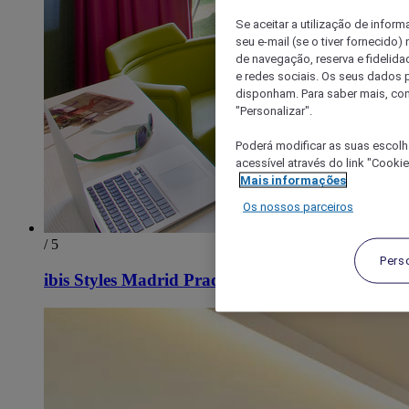
Se aceitar a utilização de inform
seu e-mail (se o tiver fornecid
de navegação, reserva e fidelidad
e redes sociais. Os seus dados
disponham. Para saber mais, con
"Personalizar".
Poderá modificar as suas escolh
acessível através do link "Cooki
Mais informações
Os nossos parceiros
/ 5
Pers
ibis Styles Madrid Prado