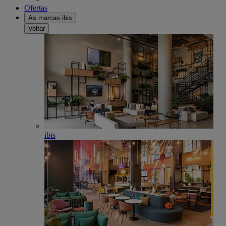
Ofertas
As marcas ibis
Voltar
ibis