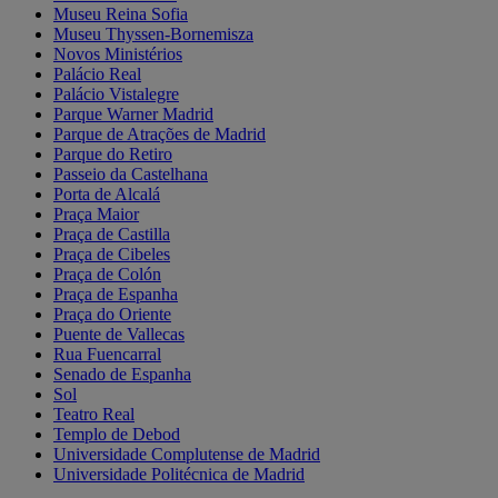
Museu Reina Sofia
Museu Thyssen-Bornemisza
Novos Ministérios
Palácio Real
Palácio Vistalegre
Parque Warner Madrid
Parque de Atrações de Madrid
Parque do Retiro
Passeio da Castelhana
Porta de Alcalá
Praça Maior
Praça de Castilla
Praça de Cibeles
Praça de Colón
Praça de Espanha
Praça do Oriente
Puente de Vallecas
Rua Fuencarral
Senado de Espanha
Sol
Teatro Real
Templo de Debod
Universidade Complutense de Madrid
Universidade Politécnica de Madrid