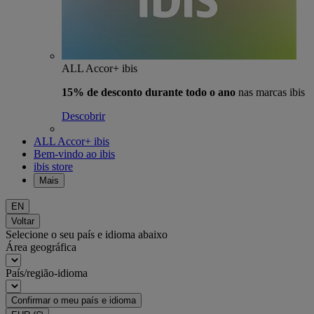
ALL Accor+ ibis
15% de desconto durante todo o ano
nas marcas ibis
Descobrir
ALL Accor+ ibis
Bem-vindo ao ibis
ibis store
Mais
EN
Voltar
Selecione o seu país e idioma abaixo
Área geográfica
País/região-idioma
Confirmar o meu país e idioma