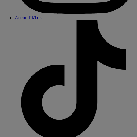
Accor TikTok