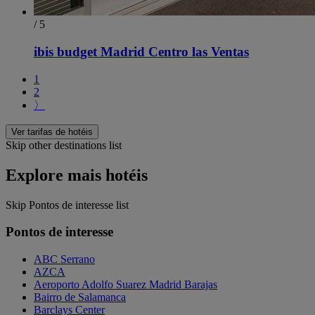
/ 5
ibis budget Madrid Centro las Ventas
1
2
〉
Ver tarifas de hotéis
Skip other destinations list
Explore mais hotéis
Skip Pontos de interesse list
Pontos de interesse
ABC Serrano
AZCA
Aeroporto Adolfo Suarez Madrid Barajas
Bairro de Salamanca
Barclays Center