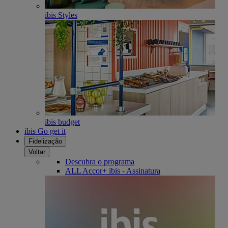
ibis Styles
ibis budget
ibis Go get it
Fidelização
Voltar
Descubra o programa
ALL Accor+ ibis - Assinatura