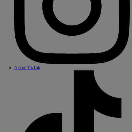
Accor TikTok