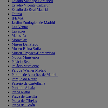
Estádio Santiago Bernabéu
Estádio Vicente Calderón
Estádio do Real Madrid
Faunia
IFEMA
Jardim Zoológico de Madrid
Las Ventas
Lavapiés
Malasaña
Moratalaz
Museu Del Prado
Museu Reina Sofia
Museu Thyssen-Bornemisza
Novos Ministérios
Palácio Real
Palácio Vistalegre
Parque Warner Madrid
Parque de Atrações de Madrid
Parque do Retiro
Passeio da Castelhana
Porta de Alcalá
Praça Maior
Praça de Castilla
Praça de Cibeles
Praça de Colón