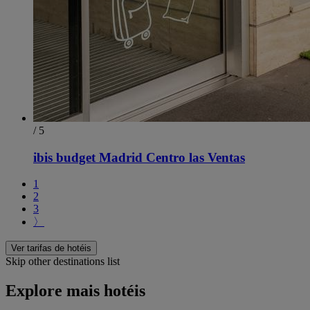
/ 5
ibis budget Madrid Centro las Ventas
1
2
3
〉
Ver tarifas de hotéis
Skip other destinations list
Explore mais hotéis