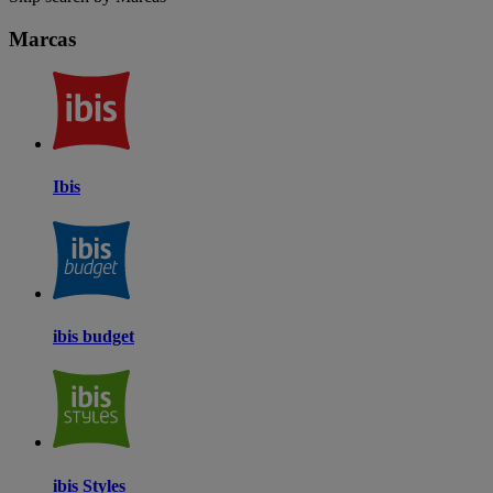
Marcas
Ibis
ibis budget
ibis Styles