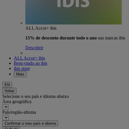
ALL Accor+ ibis
15% de desconto durante todo o ano
nas marcas ibis
Descobrir
ALL Accor+ ibis
Bem-vindo ao ibis
ibis store
Mais
EN
Voltar
Selecione o seu país e idioma abaixo
Área geográfica
País/região-idioma
Confirmar o meu país e idioma