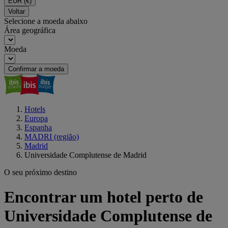
EUR
(€)
Voltar
Selecione a moeda abaixo
Área geográfica
Moeda
Confirmar a moeda
Hotels
Europa
Espanha
MADRI (região)
Madrid
Universidade Complutense de Madrid
O seu próximo destino
Encontrar um hotel perto de
Universidade Complutense de