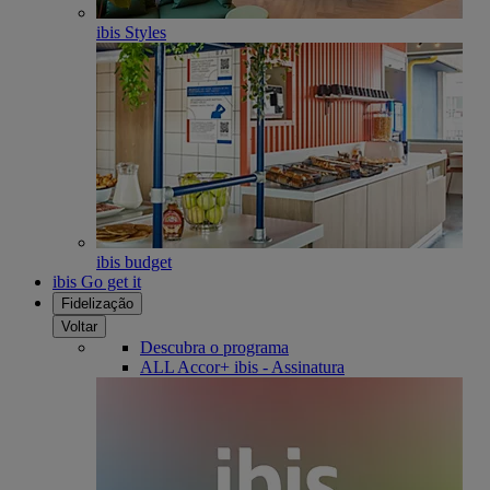
ibis Styles
ibis budget
ibis Go get it
Fidelização
Voltar
Descubra o programa
ALL Accor+ ibis - Assinatura