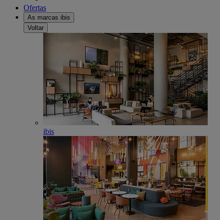
Ofertas
As marcas ibis
Voltar
ibis