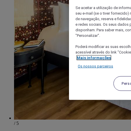
Se aceitar a utilização de inform
seu e-mail (se o tiver fornecid
de navegação, reserva e fidelidad
e redes sociais. Os seus dados
disponham. Para saber mais, con
"Personalizar".
Poderá modificar as suas escolh
acessível através do link "Cooki
Mais informações
Os nossos parceiros
Pers
/ 5