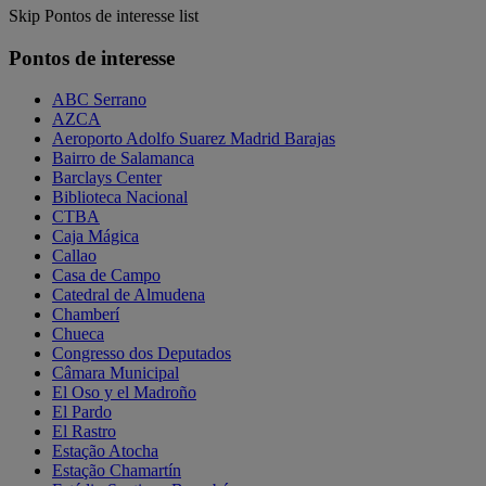
Skip Pontos de interesse list
Pontos de interesse
ABC Serrano
AZCA
Aeroporto Adolfo Suarez Madrid Barajas
Bairro de Salamanca
Barclays Center
Biblioteca Nacional
CTBA
Caja Mágica
Callao
Casa de Campo
Catedral de Almudena
Chamberí
Chueca
Congresso dos Deputados
Câmara Municipal
El Oso y el Madroño
El Pardo
El Rastro
Estação Atocha
Estação Chamartín