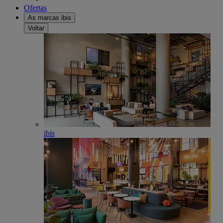
Ofertas
As marcas ibis
Voltar
ibis