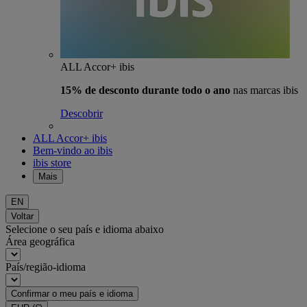
ALL Accor+ ibis
15% de desconto durante todo o ano
nas marcas ibis
Descobrir
ALL Accor+ ibis
Bem-vindo ao ibis
ibis store
Mais
EN
Voltar
Selecione o seu país e idioma abaixo
Área geográfica
País/região-idioma
Confirmar o meu país e idioma