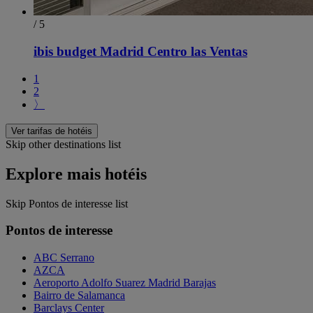
/ 5
ibis budget Madrid Centro las Ventas
1
2
〉
Ver tarifas de hotéis
Skip other destinations list
Explore mais hotéis
Skip Pontos de interesse list
Pontos de interesse
ABC Serrano
AZCA
Aeroporto Adolfo Suarez Madrid Barajas
Bairro de Salamanca
Barclays Center