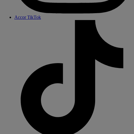
Accor TikTok