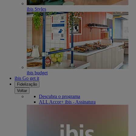
ibis Styles
ibis budget
ibis Go get it
Fidelização
Voltar
Descubra o programa
ALL Accor+ ibis - Assinatura