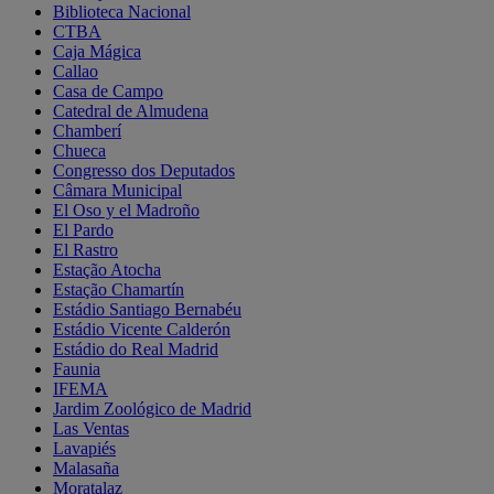
Biblioteca Nacional
CTBA
Caja Mágica
Callao
Casa de Campo
Catedral de Almudena
Chamberí
Chueca
Congresso dos Deputados
Câmara Municipal
El Oso y el Madroño
El Pardo
El Rastro
Estação Atocha
Estação Chamartín
Estádio Santiago Bernabéu
Estádio Vicente Calderón
Estádio do Real Madrid
Faunia
IFEMA
Jardim Zoológico de Madrid
Las Ventas
Lavapiés
Malasaña
Moratalaz