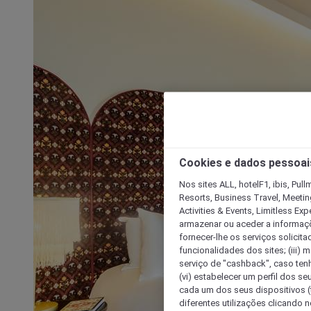
Cookies e dados pessoai
Nos sites ALL, hotelF1, ibis, Pul
Resorts, Business Travel, Meetin
Activities & Events, Limitless Ex
armazenar ou aceder a informaçõe
fornecer-lhe os serviços solicita
funcionalidades dos sites; (iii) 
serviço de "cashback", caso tenha
(vi) estabelecer um perfil dos se
cada um dos seus dispositivos (t
diferentes utilizações clicando n