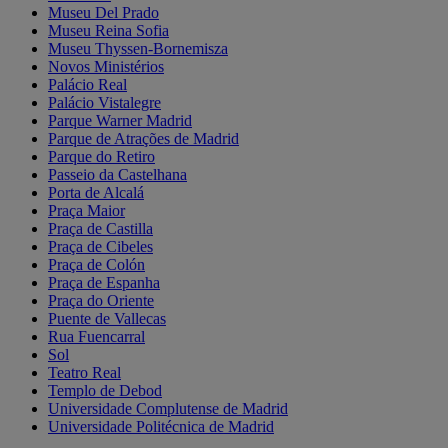
Museu Del Prado
Museu Reina Sofia
Museu Thyssen-Bornemisza
Novos Ministérios
Palácio Real
Palácio Vistalegre
Parque Warner Madrid
Parque de Atrações de Madrid
Parque do Retiro
Passeio da Castelhana
Porta de Alcalá
Praça Maior
Praça de Castilla
Praça de Cibeles
Praça de Colón
Praça de Espanha
Praça do Oriente
Puente de Vallecas
Rua Fuencarral
Sol
Teatro Real
Templo de Debod
Universidade Complutense de Madrid
Universidade Politécnica de Madrid