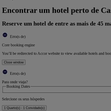
Encontrar um hotel perto de C
Reserve um hotel de entre as mais de 45 m
Erro(s de)
Core booking engine
You’ll be redirected to Accor website to view available hotels and bo
Close window
Erro(s de)
Para onde viaja?
Booking Dates
Selecione os seus hóspedes
1 Quarto(s) - 1 Convidado(s)