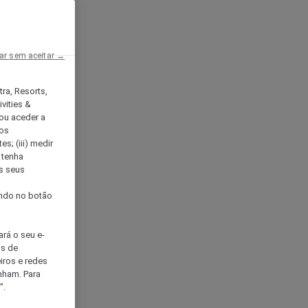
ar sem aceitar →
tra, Resorts,
vities &
ou aceder a
ços
s; (iii) medir
 tenha
os seus
s
cando no botão
ará o seu e-
os de
eiros e redes
nham. Para
".