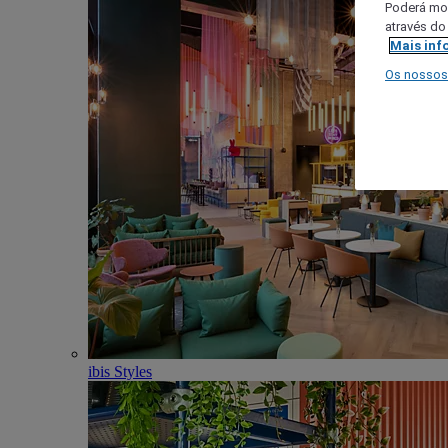
Poderá mod
através do
Mais inf
Os nossos
ibis Styles