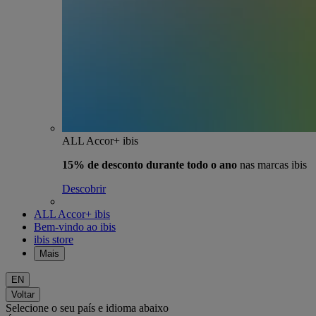
ALL Accor+ ibis
15% de desconto durante todo o ano
nas marcas ibis
Descobrir
ALL Accor+ ibis
Bem-vindo ao ibis
ibis store
Mais
EN
Voltar
Selecione o seu país e idioma abaixo