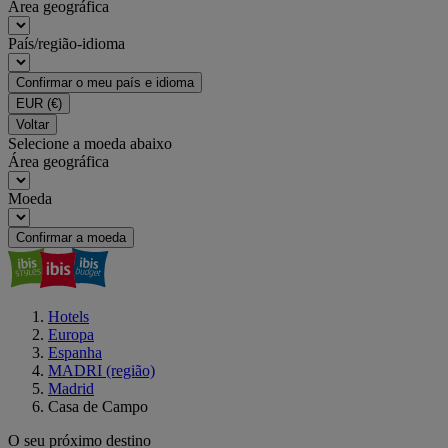
Área geográfica
País/região-idioma
Confirmar o meu país e idioma
EUR
(€)
Voltar
Selecione a moeda abaixo
Área geográfica
Moeda
Confirmar a moeda
Hotels
Europa
Espanha
MADRI (região)
Madrid
Casa de Campo
O seu próximo destino