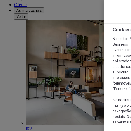
Ofertas
As marcas ibis
Voltar
Cookies
Nos sites A
Business T
Events, Li
informações
solicitados
a audiênci
subscrito u
interesses
(telemóvel
"Personaliz
Se aceitar 
mail (se o
navegação,
sociais. O
saber mais
ibis