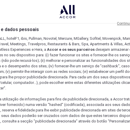
Continu
 e dados pessoais
LL, hotelF1, ibis, Pullman, Novotel, Mercure, MGallery, Sofitel, Movenpick, Man
ravel, Meetings, Travelpros, Restaurants & Bars, Spa, Apartments & Villas, Acti
mitless Experiences e Hera, a
Accor e os seus parceiros
desejam armazenar 
 no seu dispositivo para: (i) fazer funcionar os sites e fornecer-lhe os servi
 (não pode recusá-los); (ii) melhorar e personalizar as funcionalidades dos site
a e o desempenho dos sites; (iv) fornecer-lhe um serviço de "cashback", caso
m; (v) permitir-lhe interagir com as redes sociais; (vi) estabelecer um perfil d
 para lhe propor publicidade direcionada. Para cada um dos seus dispositivo
/celular, computador...), pode escolher entre estas diferentes utilizações cli
ar".
a utilização de informações para fins de publicidade direcionada, a Accor trat
 tiver fornecido) numa versão "hashed" (codificada), associada aos seus dad
 reserva e fidelidade para lhe exibir publicidade direcionada em sites de terc
s seus dados poderão ser cruzados com dados de que estes terceiros dispo
, consulte a secção "publicidade direcionada" através do botão "Personalizar