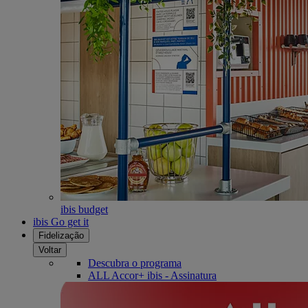
ibis budget
ibis Go get it
Fidelização
Voltar
Descubra o programa
ALL Accor+ ibis - Assinatura