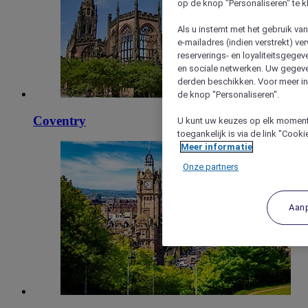
op de knop "Personaliseren" te k
Als u instemt met het gebruik va
e-mailadres (indien verstrekt) v
reserverings- en loyaliteitsgege
en sociale netwerken. Uw gegev
derden beschikken. Voor meer inf
de knop "Personaliseren".
Coventry
U kunt uw keuzes op elk moment 
toegankelijk is via de link "Cook
Meer informatie
Onze partners
Aan