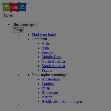
Menu
Bestemmingen
Terug
Find your hotel
Continent
Africa
Asia
Europe
Middle-East
North America
South America
Pacific
Onze topbestemmingen
Amsterdam
Londen
Parijs
Rotterdam
Berlijn
Bekijk alle bestemmingen