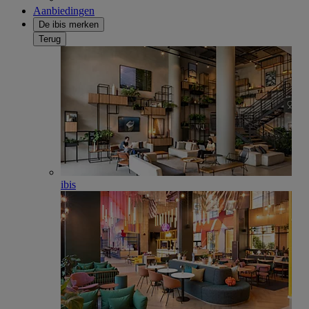
Aanbiedingen
De ibis merken
Terug
ibis