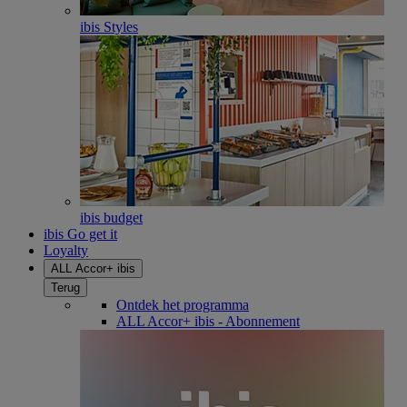
ibis Styles
ibis budget
ibis Go get it
Loyalty
ALL Accor+ ibis
Terug
Ontdek het programma
ALL Accor+ ibis - Abonnement