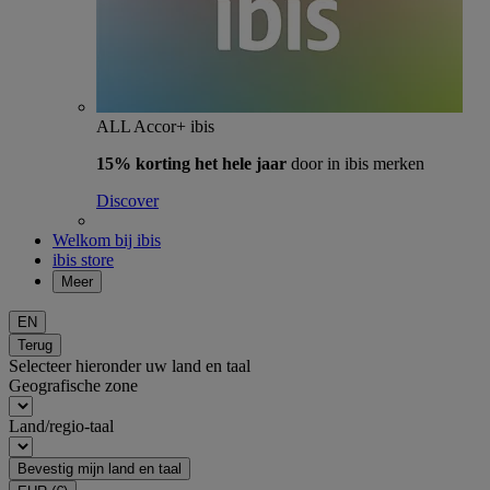
ALL Accor+ ibis
15% korting het hele jaar
door in ibis merken
Discover
Welkom bij ibis
ibis store
Meer
EN
Terug
Selecteer hieronder uw land en taal
Geografische zone
Land/regio-taal
Bevestig mijn land en taal