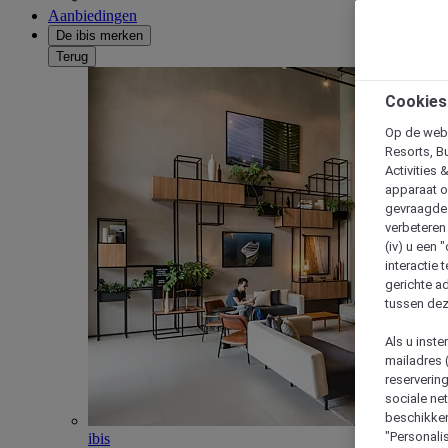
Aanbiedingen
De ibis merken
Terug
Cookies
Op de webs
Resorts, B
Activities 
apparaat o
gevraagde d
verbeteren 
(iv) u een
interactie 
gerichte ad
tussen dez
Als u inst
mailadres 
reserverin
sociale n
beschikken
"Personalis
ibis