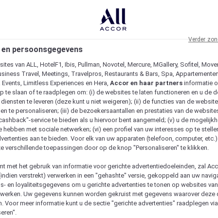
Verder zon
 en persoonsgegevens
ites van ALL, HotelF1, Ibis, Pullman, Novotel, Mercure, MGallery, Sofitel, Move
usiness Travel, Meetings, Travelpros, Restaurants & Bars, Spa, Appartementen 
& Events, Limitless Experiences en Hera,
Accor en haar partners
informatie 
p te slaan of te raadplegen om: (i) de websites te laten functioneren en u de d
iensten te leveren (deze kunt u niet weigeren); (ii) de functies van de website
en te personaliseren; (iii) de bezoekersaantallen en prestaties van de website
 "cashback"-service te bieden als u hiervoor bent aangemeld; (v) u de mogelijk
te hebben met sociale netwerken; (vi) een profiel van uw interesses op te stell
vertenties aan te bieden. Voor elk van uw apparaten (telefoon, computer, etc.)
e verschillende toepassingen door op de knop "Personaliseren" te klikken.
emt met het gebruik van informatie voor gerichte advertentiedoeleinden, zal Ac
(indien verstrekt) verwerken in een "gehashte" versie, gekoppeld aan uw naviga
gs- en loyaliteitsgegevens om u gerichte advertenties te tonen op websites va
etwerken. Uw gegevens kunnen worden gekruist met gegevens waarover deze
. Voor meer informatie kunt u de sectie "gerichte advertenties" raadplegen vi
eren".