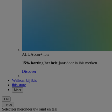
ALL Accor+ ibis
15% korting het hele jaar
door in ibis merken
Discover
Welkom bij ibis
ibis store
Meer
EN
Terug
Selecteer hieronder uw land en taal