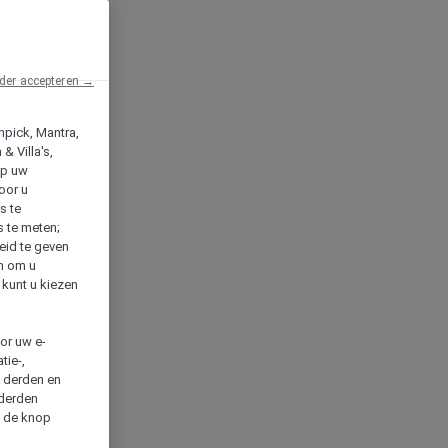
der accepteren →
npick, Mantra,
& Villa's,
op uw
oor u
s te
s te meten;
heid te geven
en om u
 kunt u kiezen
cor uw e-
tie-,
n derden en
 derden
a de knop