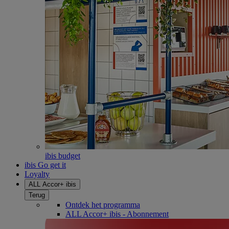
ibis budget
ibis Go get it
Loyalty
ALL Accor+ ibis
Terug
Ontdek het programma
ALL Accor+ ibis - Abonnement