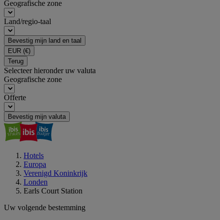
Geografische zone
Land/regio-taal
Bevestig mijn land en taal
EUR
(€)
Terug
Selecteer hieronder uw valuta
Geografische zone
Offerte
Bevestig mijn valuta
Hotels
Europa
Verenigd Koninkrijk
Londen
Earls Court Station
Uw volgende bestemming