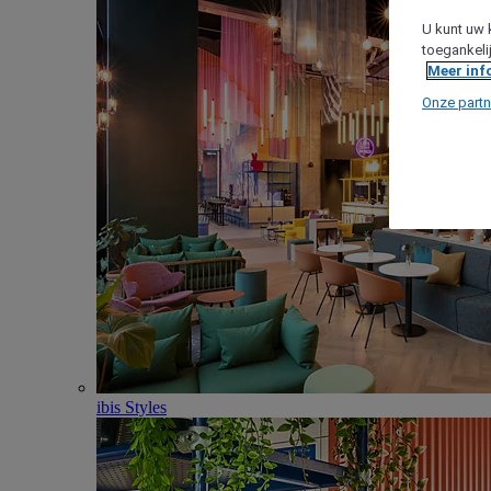
U kunt uw 
toegankeli
Meer inf
Onze partn
ibis Styles