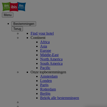
Menu
Bestemmingen
Terug
Find your hotel
Continent
Africa
Asia
Europe
Middle-East
North America
South America
Pacific
Onze topbestemmingen
Amsterdam
Londen
Parijs
Rotterdam
Berlijn
Bekijk alle bestemmingen