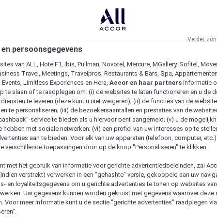
Verder zon
 en persoonsgegevens
ites van ALL, HotelF1, Ibis, Pullman, Novotel, Mercure, MGallery, Sofitel, Move
usiness Travel, Meetings, Travelpros, Restaurants & Bars, Spa, Appartementen 
& Events, Limitless Experiences en Hera,
Accor en haar partners
informatie 
p te slaan of te raadplegen om: (i) de websites te laten functioneren en u de d
iensten te leveren (deze kunt u niet weigeren); (ii) de functies van de website
en te personaliseren; (iii) de bezoekersaantallen en prestaties van de website
 "cashback"-service te bieden als u hiervoor bent aangemeld; (v) u de mogelijk
te hebben met sociale netwerken; (vi) een profiel van uw interesses op te stell
vertenties aan te bieden. Voor elk van uw apparaten (telefoon, computer, etc.)
e verschillende toepassingen door op de knop "Personaliseren" te klikken.
emt met het gebruik van informatie voor gerichte advertentiedoeleinden, zal Ac
(indien verstrekt) verwerken in een "gehashte" versie, gekoppeld aan uw naviga
gs- en loyaliteitsgegevens om u gerichte advertenties te tonen op websites va
etwerken. Uw gegevens kunnen worden gekruist met gegevens waarover deze
. Voor meer informatie kunt u de sectie "gerichte advertenties" raadplegen vi
eren".