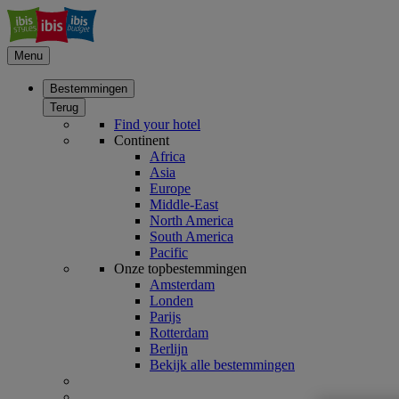
Menu
Bestemmingen
Terug
Find your hotel
Continent
Africa
Asia
Europe
Middle-East
North America
South America
Pacific
Onze topbestemmingen
Amsterdam
Londen
Parijs
Rotterdam
Berlijn
Bekijk alle bestemmingen