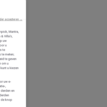
der accepteren →
npick, Mantra,
& Villa's,
op uw
oor u
s te
s te meten;
heid te geven
en om u
 kunt u kiezen
cor uw e-
tie-,
n derden en
 derden
a de knop