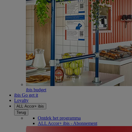
ibis budget
ibis Go get it
Loyalty
ALL Accor+ ibis
Terug
Ontdek het programma
ALL Accor+ ibis - Abonnement