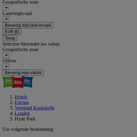
Geografische zone
Land/regio-taal
Bevestig mijn land en taal
EUR
(€)
Terug
Selecteer hieronder uw valuta
Geografische zone
Offerte
Bevestig mijn valuta
Hotels
Europa
Verenigd Koninkrijk
Londen
Hyde Park
Uw volgende bestemming