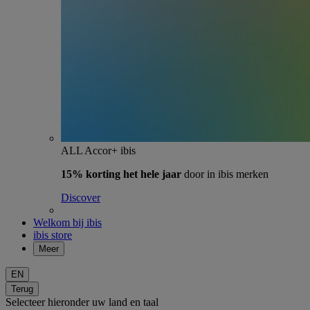
ALL Accor+ ibis
15% korting het hele jaar
door in ibis merken
Discover
Welkom bij ibis
ibis store
Meer
EN
Terug
Selecteer hieronder uw land en taal