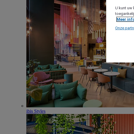
U kunt uw 
toegankeli
Meer inf
Onze partn
ibis Styles