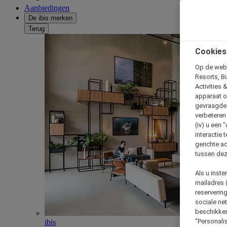
Aanbiedingen
De ibis merken
Terug
Cookies
Op de webs
Resorts, B
Activities 
apparaat o
gevraagde d
verbeteren 
(iv) u een
interactie 
gerichte ad
tussen dez
Als u inst
mailadres 
reserverin
sociale n
beschikken
"Personalis
ibis