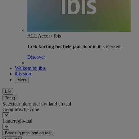
ALL Accor+ ibis
15% korting het hele jaar
door in ibis merken
Discover
Welkom bij ibis
ibis store
Meer
EN
Terug
Selecteer hieronder uw land en taal
Geografische zone
Land/regio-taal
Bevestig mijn land en taal