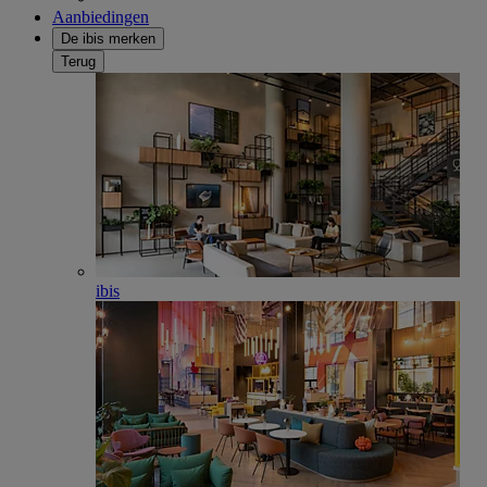
Aanbiedingen
De ibis merken
Terug
ibis