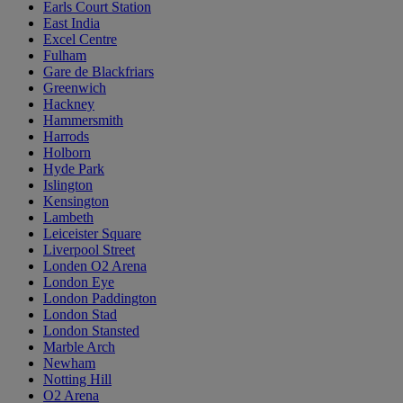
Earls Court Station
East India
Excel Centre
Fulham
Gare de Blackfriars
Greenwich
Hackney
Hammersmith
Harrods
Holborn
Hyde Park
Islington
Kensington
Lambeth
Leiceister Square
Liverpool Street
Londen O2 Arena
London Eye
London Paddington
London Stad
London Stansted
Marble Arch
Newham
Notting Hill
O2 Arena