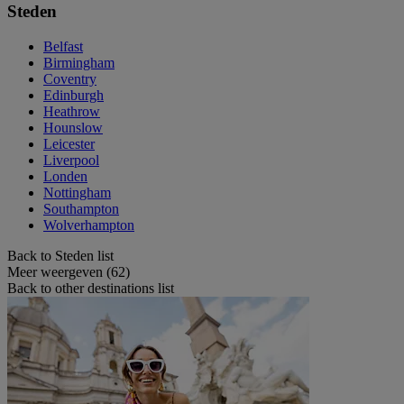
Steden
Belfast
Birmingham
Coventry
Edinburgh
Heathrow
Hounslow
Leicester
Liverpool
Londen
Nottingham
Southampton
Wolverhampton
Back to Steden list
Meer weergeven (62)
Back to other destinations list