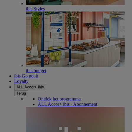
ibis Styles
ibis budget
ibis Go get it
Loyalty
ALL Accor+ ibis
Terug
Ontdek het programma
ALL Accor+ ibis - Abonnement