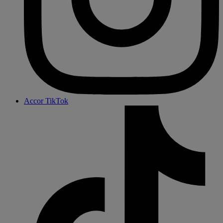
Accor TikTok