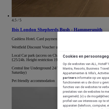
4.5 / 5
Ibis London Shepherds Bush - Hammersmith
Cashless Hotel. Card payments only
Westfield Discount Voucher up to 25%
Local Car park (access on Charecroft way satnav:W14 0DQ)
Cookies en persoonsgeg
£25/24h. Height restriction 198cm
Op de websites van ALL, HotelF1, 
Central line Underground 24/7 on weekends (Friday &
Mantra, Resorts, Business Travel
Saturday)
Appartementen & Villa's, Activiti
partners
informatie op uw appara
Pet friendly accommodation
functioneren en u de door u gevra
functies van de websites te verbe
prestaties van de websites te met
aangemeld; (v) u de mogelijkheid
profiel van uw interesses op te s
apparaten (telefoon, computer, e