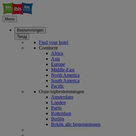
Menu
Bestemmingen
Terug
Find your hotel
Continent
Africa
Asia
Europe
Middle-East
North America
South America
Pacific
Onze topbestemmingen
Amsterdam
Londen
Parijs
Rotterdam
Berlijn
Bekijk alle bestemmingen