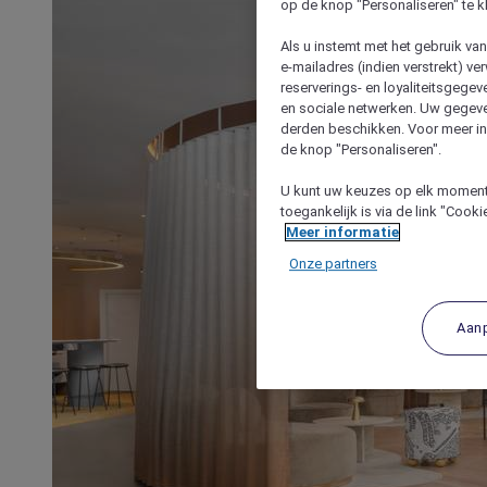
op de knop "Personaliseren" te k
Als u instemt met het gebruik va
e-mailadres (indien verstrekt) v
reserverings- en loyaliteitsgege
en sociale netwerken. Uw gegev
derden beschikken. Voor meer inf
de knop "Personaliseren".
U kunt uw keuzes op elk moment 
toegankelijk is via de link "Cook
Meer informatie
Onze partners
Aan