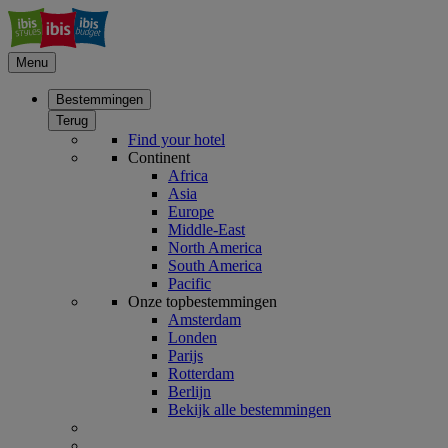
Menu
Bestemmingen
Terug
Find your hotel
Continent
Africa
Asia
Europe
Middle-East
North America
South America
Pacific
Onze topbestemmingen
Amsterdam
Londen
Parijs
Rotterdam
Berlijn
Bekijk alle bestemmingen