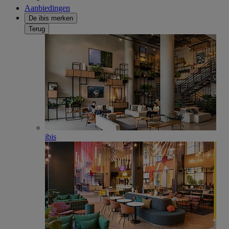
Aanbiedingen
De ibis merken
Terug
ibis