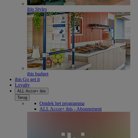
ibis Styles
ibis budget
ibis Go get it
Loyalty
ALL Accor+ ibis
Terug
Ontdek het programma
ALL Accor+ ibis - Abonnement