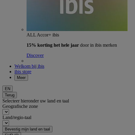
ALL Accor+ ibis
15% korting het hele jaar
door in ibis merken
Discover
Welkom bij ibis
ibis store
Meer
EN
Terug
Selecteer hieronder uw land en taal
Geografische zone
Land/regio-taal
Bevestig mijn land en taal