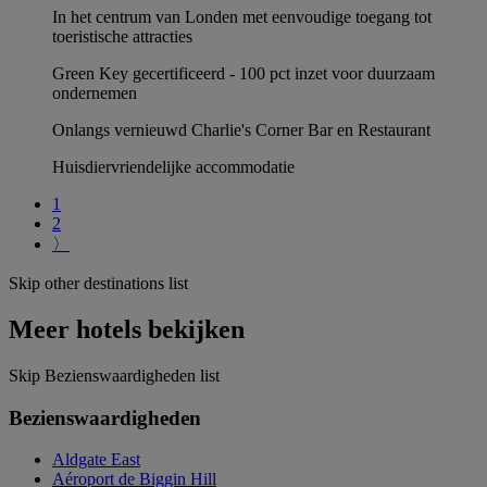
In het centrum van Londen met eenvoudige toegang tot
toeristische attracties
Green Key gecertificeerd - 100 pct inzet voor duurzaam
ondernemen
Onlangs vernieuwd Charlie's Corner Bar en Restaurant
Huisdiervriendelijke accommodatie
1
2
〉
Skip other destinations list
Meer hotels bekijken
Skip Bezienswaardigheden list
Bezienswaardigheden
Aldgate East
Aéroport de Biggin Hill