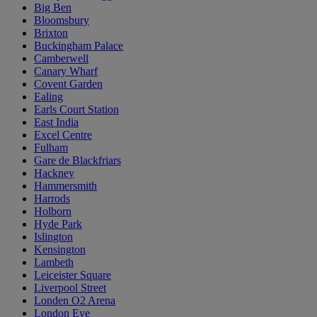
Big Ben
Bloomsbury
Brixton
Buckingham Palace
Camberwell
Canary Wharf
Covent Garden
Ealing
Earls Court Station
East India
Excel Centre
Fulham
Gare de Blackfriars
Hackney
Hammersmith
Harrods
Holborn
Hyde Park
Islington
Kensington
Lambeth
Leiceister Square
Liverpool Street
Londen O2 Arena
London Eye