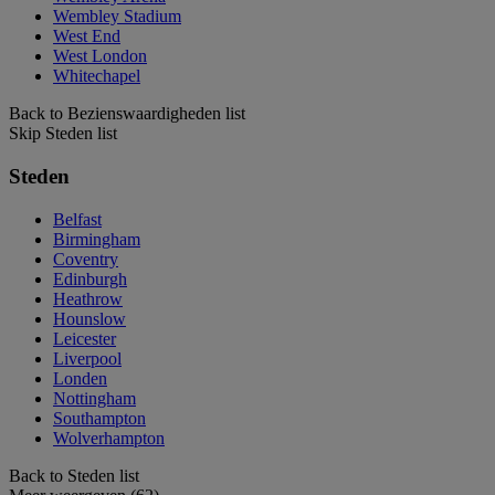
Wembley Stadium
West End
West London
Whitechapel
Back to Bezienswaardigheden list
Skip Steden list
Steden
Belfast
Birmingham
Coventry
Edinburgh
Heathrow
Hounslow
Leicester
Liverpool
Londen
Nottingham
Southampton
Wolverhampton
Back to Steden list