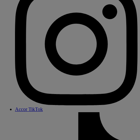
Accor TikTok