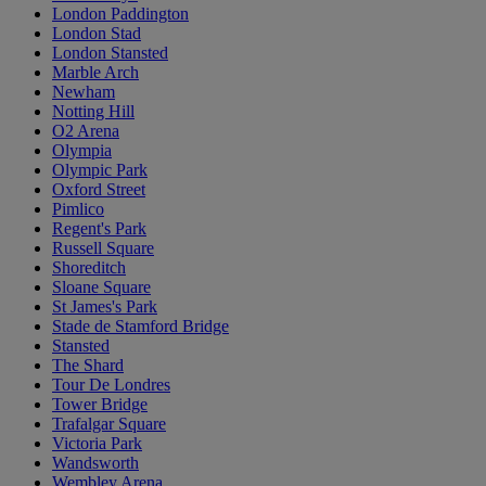
London Paddington
London Stad
London Stansted
Marble Arch
Newham
Notting Hill
O2 Arena
Olympia
Olympic Park
Oxford Street
Pimlico
Regent's Park
Russell Square
Shoreditch
Sloane Square
St James's Park
Stade de Stamford Bridge
Stansted
The Shard
Tour De Londres
Tower Bridge
Trafalgar Square
Victoria Park
Wandsworth
Wembley Arena