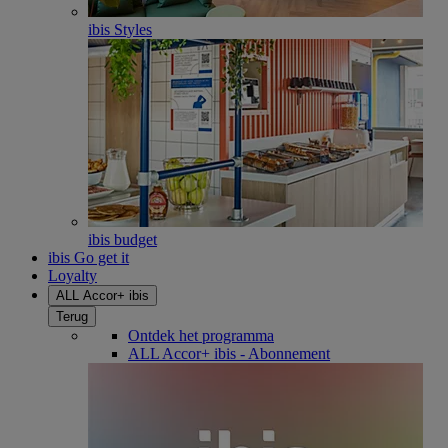
ibis Styles
ibis budget
ibis Go get it
Loyalty
ALL Accor+ ibis
Terug
Ontdek het programma
ALL Accor+ ibis - Abonnement