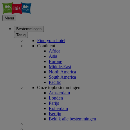
Menu
Bestemmingen
Terug
Find your hotel
Continent
Africa
Asia
Europe
Middle-East
North America
South America
Pacific
Onze topbestemmingen
Amsterdam
Londen
Parijs
Rotterdam
Berlijn
Bekijk alle bestemmingen