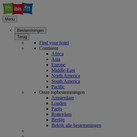
Menu
Bestemmingen
Terug
Find your hotel
Continent
Africa
Asia
Europe
Middle-East
North America
South America
Pacific
Onze topbestemmingen
Amsterdam
Londen
Parijs
Rotterdam
Berlijn
Bekijk alle bestemmingen