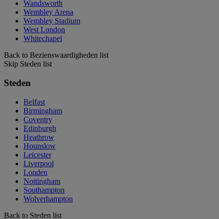
Wandsworth
Wembley Arena
Wembley Stadium
West London
Whitechapel
Back to Bezienswaardigheden list
Skip Steden list
Steden
Belfast
Birmingham
Coventry
Edinburgh
Heathrow
Hounslow
Leicester
Liverpool
Londen
Nottingham
Southampton
Wolverhampton
Back to Steden list