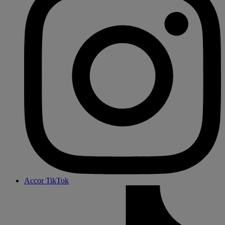
Accor TikTok