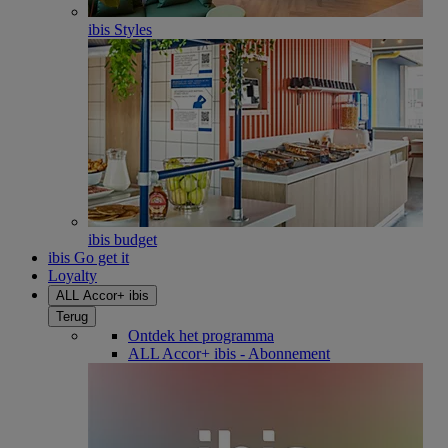
ibis Styles
ibis budget
ibis Go get it
Loyalty
ALL Accor+ ibis
Terug
Ontdek het programma
ALL Accor+ ibis - Abonnement