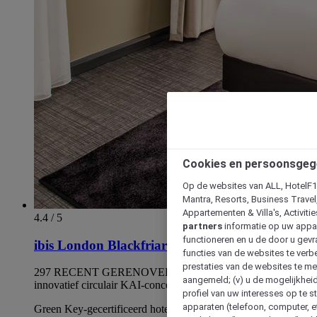
Cookies en persoonsgeg
Op de websites van ALL, HotelF1, 
Mantra, Resorts, Business Travel
Appartementen & Villa's, Activiti
4.4 / 5
partners
informatie op uw appara
functioneren en u de door u gevra
ibis London Blackfriars
functies van de websites te verbe
prestaties van de websites te met
297 RECENT GERENOVEERDE kamers volgens
aangemeld; (v) u de mogelijkheid
innovatief circulair KAI-concept
profiel van uw interesses op te s
apparaten (telefoon, computer, e
Green Key-gecertificeerd hotel