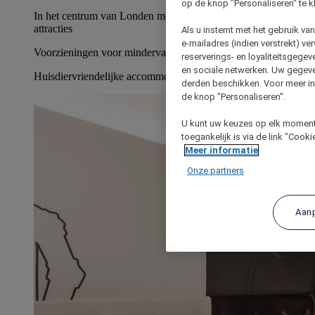
op de knop "Personaliseren" te k
In het centrum van Londen met goede toegang tot toeristische
attracties
Als u instemt met het gebruik va
e-mailadres (indien verstrekt) v
Voorzieningen voor mindervaliden
reserverings- en loyaliteitsgege
en sociale netwerken. Uw gegev
Huisdiervriendelijke accommodatie
derden beschikken. Voor meer inf
de knop "Personaliseren".
U kunt uw keuzes op elk moment 
toegankelijk is via de link "Cook
Meer informatie
Onze partners
Aan