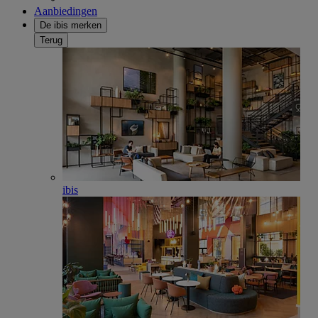
Aanbiedingen
De ibis merken
Terug
ibis