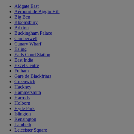
Aldgate East
Aéroport de Biggin Hill
Big Ben
Bloomsbury
Brixton
Buckingham Palace
Camberwell
Canary Wharf
Ealing
Earls Court Station
East India
Excel Centre
Fulham
Gare de Blackfriars
Greenwich
Hackney
Hammersmith
Harrods
Holborn
Hyde Park
Islington
Kensington
Lambeth
Leiceister Square