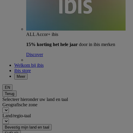
ALL Accor+ ibis
15% korting het hele jaar
door in ibis merken
Discover
Welkom bij ibis
ibis store
Meer
EN
Terug
Selecteer hieronder uw land en taal
Geografische zone
Land/regio-taal
Bevestig mijn land en taal