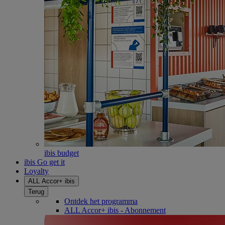
ibis budget
ibis Go get it
Loyalty
ALL Accor+ ibis
Terug
Ontdek het programma
ALL Accor+ ibis - Abonnement