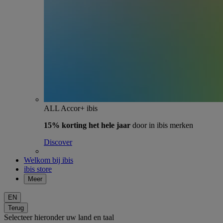
ALL Accor+ ibis
15% korting het hele jaar
door in ibis merken
Discover
Welkom bij ibis
ibis store
Meer
EN
Terug
Selecteer hieronder uw land en taal