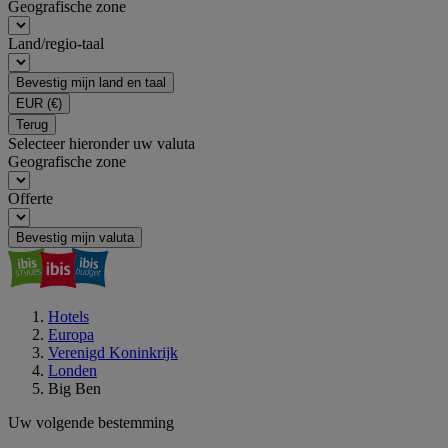
Geografische zone
Land/regio-taal
Bevestig mijn land en taal
EUR
(€)
Terug
Selecteer hieronder uw valuta
Geografische zone
Offerte
Bevestig mijn valuta
Hotels
Europa
Verenigd Koninkrijk
Londen
Big Ben
Uw volgende bestemming