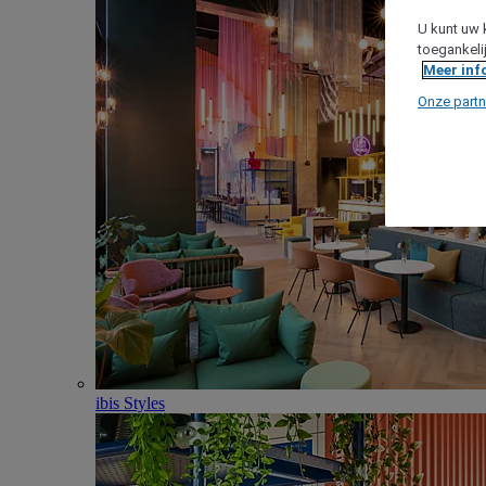
U kunt uw 
toegankeli
Meer inf
Onze partn
ibis Styles