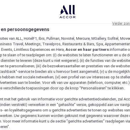
Verder zon
 en persoonsgegevens
ites van ALL, HotelF1, Ibis, Pullman, Novotel, Mercure, MGallery, Sofitel, Move
usiness Travel, Meetings, Travelpros, Restaurants & Bars, Spa, Appartementen 
& Events, Limitless Experiences en Hera,
Accor en haar partners
informatie 
p te slaan of te raadplegen om: (i) de websites te laten functioneren en u de d
iensten te leveren (deze kunt u niet weigeren); (ii) de functies van de website
en te personaliseren; (iii) de bezoekersaantallen en prestaties van de website
 "cashback"-service te bieden als u hiervoor bent aangemeld; (v) u de mogelijk
te hebben met sociale netwerken; (vi) een profiel van uw interesses op te stell
vertenties aan te bieden. Voor elk van uw apparaten (telefoon, computer, etc.)
e verschillende toepassingen door op de knop "Personaliseren" te klikken.
emt met het gebruik van informatie voor gerichte advertentiedoeleinden, zal Ac
(indien verstrekt) verwerken in een "gehashte" versie, gekoppeld aan uw naviga
gs- en loyaliteitsgegevens om u gerichte advertenties te tonen op websites va
etwerken. Uw gegevens kunnen worden gekruist met gegevens waarover deze
. Voor meer informatie kunt u de sectie "gerichte advertenties" raadplegen vi
eren".