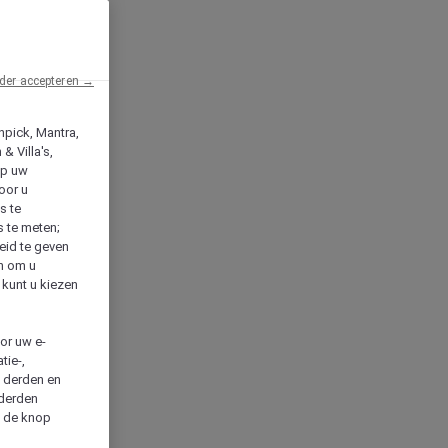
der accepteren →
npick, Mantra,
& Villa's,
op uw
oor u
s te
s te meten;
heid te geven
en om u
 kunt u kiezen
cor uw e-
tie-,
n derden en
 derden
a de knop