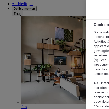
Aanbiedingen
De ibis merken
Terug
Cookies
Op de webs
Resorts, B
Activities 
apparaat o
gevraagde d
verbeteren 
(iv) u een
interactie 
gerichte ad
tussen dez
Als u inst
mailadres 
reserverin
sociale n
beschikken
"Personalis
ibis