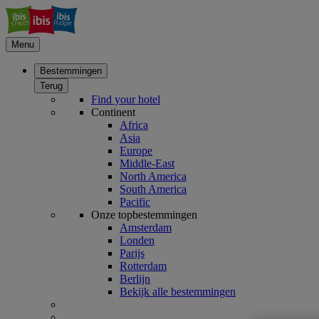
Menu
Bestemmingen
Terug
Find your hotel
Continent
Africa
Asia
Europe
Middle-East
North America
South America
Pacific
Onze topbestemmingen
Amsterdam
Londen
Parijs
Rotterdam
Berlijn
Bekijk alle bestemmingen