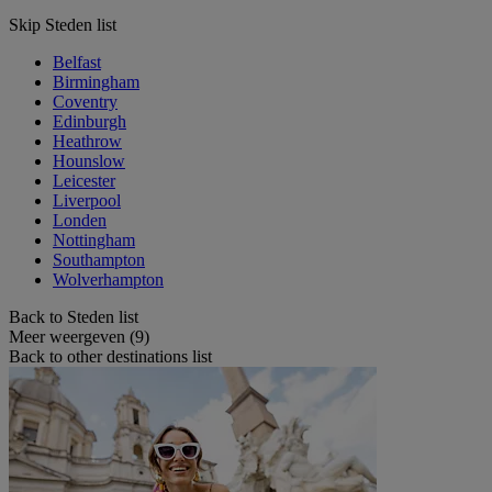
Skip Steden list
Belfast
Birmingham
Coventry
Edinburgh
Heathrow
Hounslow
Leicester
Liverpool
Londen
Nottingham
Southampton
Wolverhampton
Back to Steden list
Meer weergeven (9)
Back to other destinations list