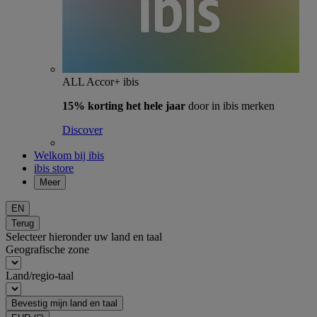
ALL Accor+ ibis
15% korting het hele jaar
door in ibis merken
Discover
Welkom bij ibis
ibis store
Meer
EN
Terug
Selecteer hieronder uw land en taal
Geografische zone
Land/regio-taal
Bevestig mijn land en taal