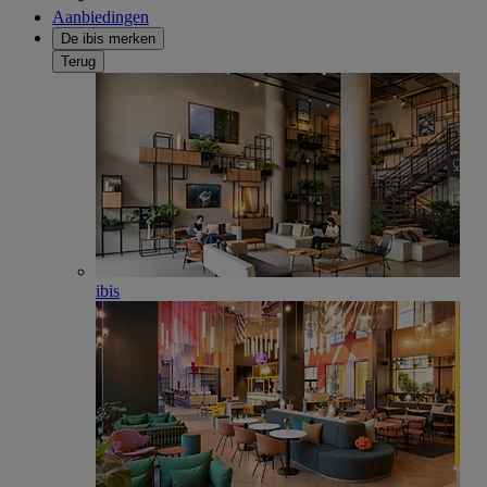
Aanbiedingen
De ibis merken
Terug
ibis