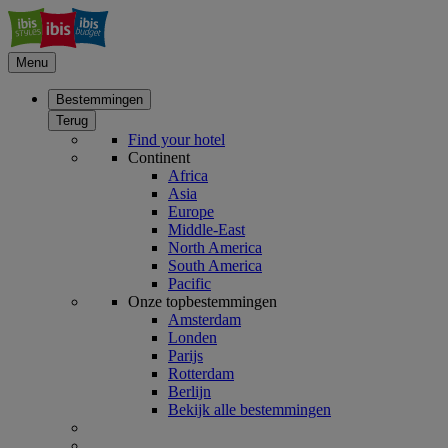
Menu
Bestemmingen
Terug
Find your hotel
Continent
Africa
Asia
Europe
Middle-East
North America
South America
Pacific
Onze topbestemmingen
Amsterdam
Londen
Parijs
Rotterdam
Berlijn
Bekijk alle bestemmingen