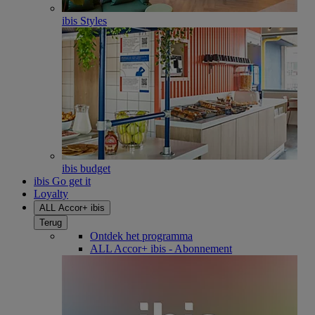
ibis Styles
ibis budget
ibis Go get it
Loyalty
ALL Accor+ ibis
Terug
Ontdek het programma
ALL Accor+ ibis - Abonnement