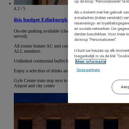
op de knop "Personaliseren" te k
4.2 / 5
Als u instemt met het gebruik va
e-mailadres (indien verstrekt) v
ibis budget Edinburgh Park
reserverings- en loyaliteitsgege
en sociale netwerken. Uw gegev
On-site parking available (charge applies, first-come, first-
derden beschikken. Voor meer inf
served)
de knop "Personaliseren".
All rooms feature AC and complimentary premium Wi-Fi for
U kunt uw keuzes op elk moment 
ALL members
toegankelijk is via de link "Cook
Unlimited continental buffet breakfast available
Meer informatie
Onze partners
Enjoy a selection of drinks and snacks at the on-site café
Gyle Centre tram stop next to the hotel offers direct link to
Airport and city centre
Aan