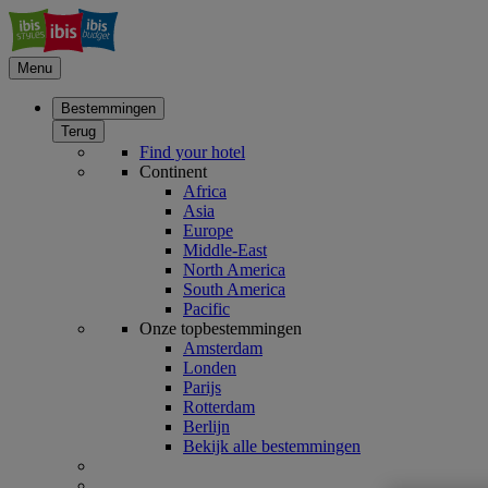
Menu
Bestemmingen
Terug
Find your hotel
Continent
Africa
Asia
Europe
Middle-East
North America
South America
Pacific
Onze topbestemmingen
Amsterdam
Londen
Parijs
Rotterdam
Berlijn
Bekijk alle bestemmingen