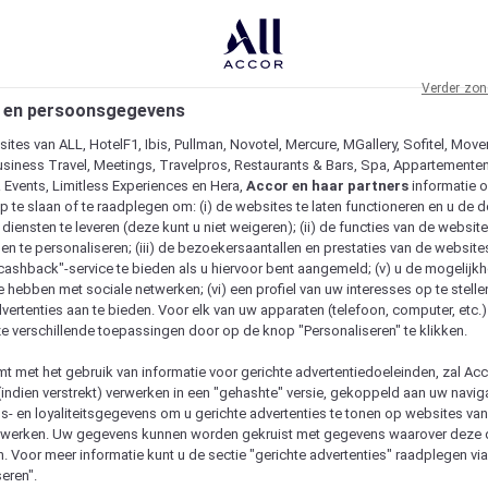
Verder zon
 en persoonsgegevens
ites van ALL, HotelF1, Ibis, Pullman, Novotel, Mercure, MGallery, Sofitel, Move
usiness Travel, Meetings, Travelpros, Restaurants & Bars, Spa, Appartementen 
& Events, Limitless Experiences en Hera,
Accor en haar partners
informatie 
p te slaan of te raadplegen om: (i) de websites te laten functioneren en u de d
iensten te leveren (deze kunt u niet weigeren); (ii) de functies van de website
en te personaliseren; (iii) de bezoekersaantallen en prestaties van de website
 "cashback"-service te bieden als u hiervoor bent aangemeld; (v) u de mogelijk
te hebben met sociale netwerken; (vi) een profiel van uw interesses op te stell
vertenties aan te bieden. Voor elk van uw apparaten (telefoon, computer, etc.)
e verschillende toepassingen door op de knop "Personaliseren" te klikken.
emt met het gebruik van informatie voor gerichte advertentiedoeleinden, zal Ac
(indien verstrekt) verwerken in een "gehashte" versie, gekoppeld aan uw naviga
gs- en loyaliteitsgegevens om u gerichte advertenties te tonen op websites va
etwerken. Uw gegevens kunnen worden gekruist met gegevens waarover deze
. Voor meer informatie kunt u de sectie "gerichte advertenties" raadplegen vi
eren".