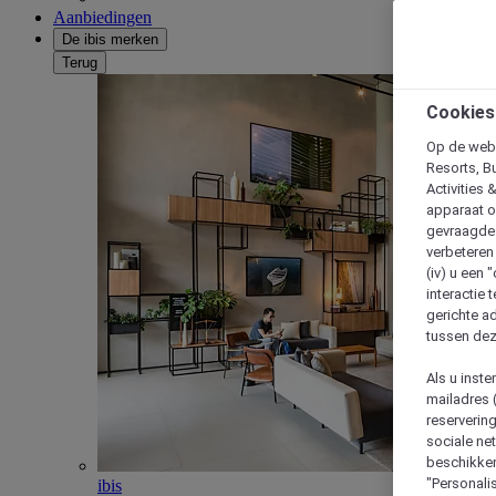
Aanbiedingen
De ibis merken
Terug
Cookies
Op de webs
Resorts, B
Activities 
apparaat o
gevraagde d
verbeteren 
(iv) u een
interactie 
gerichte ad
tussen dez
Als u inst
mailadres 
reserverin
sociale n
beschikken
"Personalis
ibis