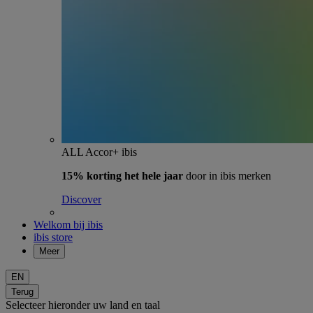
ALL Accor+ ibis
15% korting het hele jaar
door in ibis merken
Discover
Welkom bij ibis
ibis store
Meer
EN
Terug
Selecteer hieronder uw land en taal