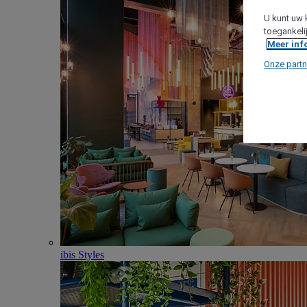
U kunt uw 
toegankeli
Meer inf
Onze partn
ibis Styles