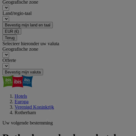
Geografische zone
Land/regio-taal
Bevestig mijn land en taal
EUR
(€)
Terug
Selecteer hieronder uw valuta
Geografische zone
Offerte
Bevestig mijn valuta
Hotels
Europa
Verenigd Koninkrijk
Rotherham
Uw volgende bestemming