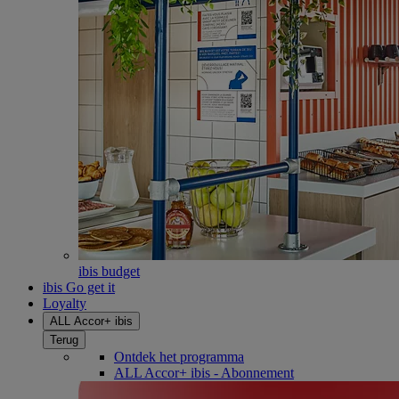
ibis budget
ibis Go get it
Loyalty
ALL Accor+ ibis
Terug
Ontdek het programma
ALL Accor+ ibis - Abonnement