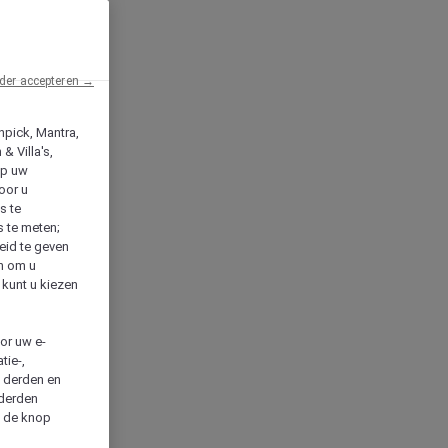
der accepteren →
npick, Mantra,
& Villa's,
op uw
oor u
s te
s te meten;
heid te geven
en om u
 kunt u kiezen
cor uw e-
tie-,
n derden en
 derden
a de knop