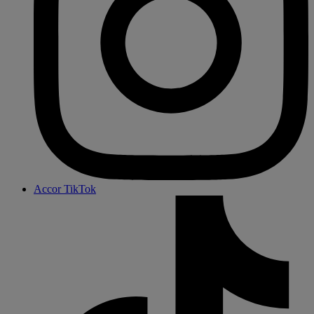
Accor TikTok