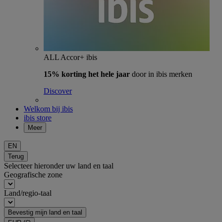
ALL Accor+ ibis
15% korting het hele jaar
door in ibis merken
Discover
Welkom bij ibis
ibis store
Meer
EN
Terug
Selecteer hieronder uw land en taal
Geografische zone
Land/regio-taal
Bevestig mijn land en taal