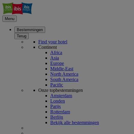
Menu
Bestemmingen
Terug
Find your hotel
Continent
Africa
Asia
Europe
Middle-East
North America
South America
Pacific
Onze topbestemmingen
Amsterdam
Londen
Parijs
Rotterdam
Berlijn
Bekijk alle bestemmingen