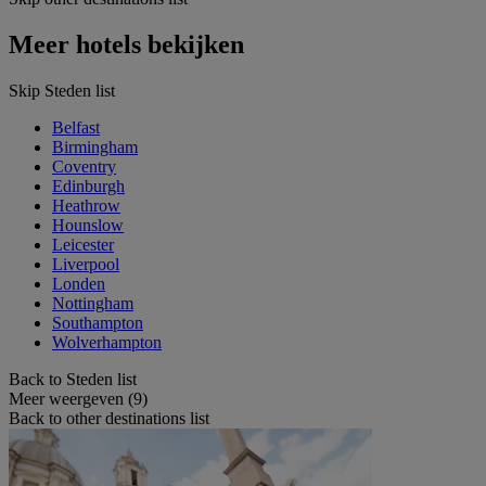
Meer hotels bekijken
Skip Steden list
Belfast
Birmingham
Coventry
Edinburgh
Heathrow
Hounslow
Leicester
Liverpool
Londen
Nottingham
Southampton
Wolverhampton
Back to Steden list
Meer weergeven (9)
Back to other destinations list