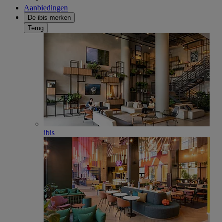
Aanbiedingen
De ibis merken
Terug
ibis