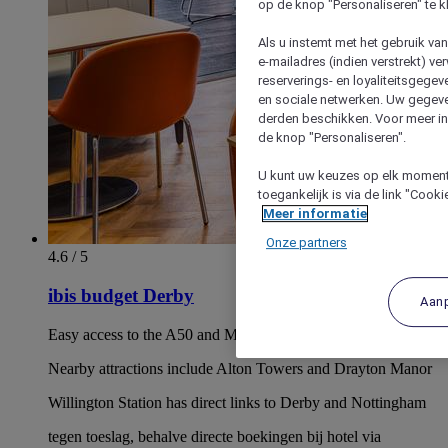
op de knop "Personaliseren" te k
Als u instemt met het gebruik va
e-mailadres (indien verstrekt) v
reserverings- en loyaliteitsgege
en sociale netwerken. Uw gegev
derden beschikken. Voor meer inf
de knop "Personaliseren".
U kunt uw keuzes op elk moment 
toegankelijk is via de link "Cook
Meer informatie
Onze partners
4.6 / 5
ibis budget Derby
Aan
Easy access to the A50 and M1 motorway
Nearby attractions include Alton Towers and Drayton Manor
Willington Station has direct links to Derby and Nottingham
tegen toeslag, behalve directe boekingen bij hotel via