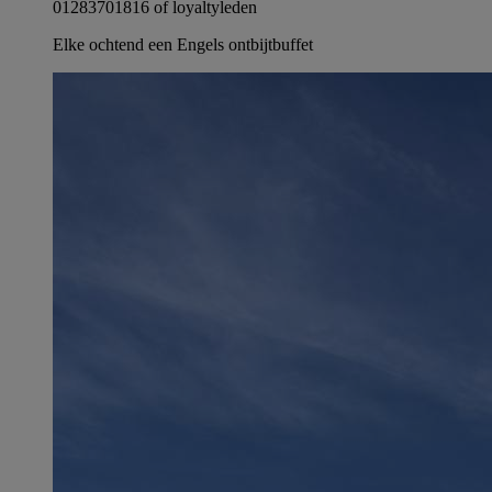
01283701816 of loyaltyleden
Elke ochtend een Engels ontbijtbuffet