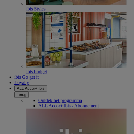
ibis Styles
ibis budget
ibis Go get it
Loyalty
ALL Accor+ ibis
Terug
Ontdek het programma
ALL Accor+ ibis - Abonnement