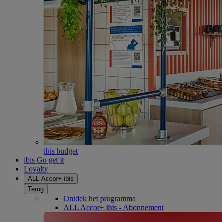
ibis budget
ibis Go get it
Loyalty
ALL Accor+ ibis
Terug
Ontdek het programma
ALL Accor+ ibis - Abonnement