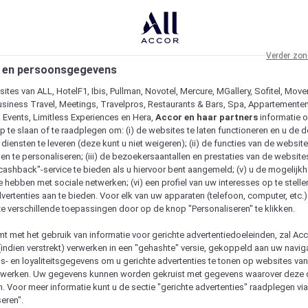
Verder zon
 en persoonsgegevens
ites van ALL, HotelF1, Ibis, Pullman, Novotel, Mercure, MGallery, Sofitel, Move
usiness Travel, Meetings, Travelpros, Restaurants & Bars, Spa, Appartementen 
& Events, Limitless Experiences en Hera,
Accor en haar partners
informatie 
p te slaan of te raadplegen om: (i) de websites te laten functioneren en u de d
iensten te leveren (deze kunt u niet weigeren); (ii) de functies van de website
en te personaliseren; (iii) de bezoekersaantallen en prestaties van de website
 "cashback"-service te bieden als u hiervoor bent aangemeld; (v) u de mogelijk
te hebben met sociale netwerken; (vi) een profiel van uw interesses op te stell
vertenties aan te bieden. Voor elk van uw apparaten (telefoon, computer, etc.)
e verschillende toepassingen door op de knop "Personaliseren" te klikken.
emt met het gebruik van informatie voor gerichte advertentiedoeleinden, zal Ac
(indien verstrekt) verwerken in een "gehashte" versie, gekoppeld aan uw naviga
gs- en loyaliteitsgegevens om u gerichte advertenties te tonen op websites va
etwerken. Uw gegevens kunnen worden gekruist met gegevens waarover deze
. Voor meer informatie kunt u de sectie "gerichte advertenties" raadplegen vi
eren".