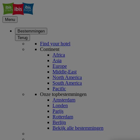
Menu
Bestemmingen
Terug
Find your hotel
Continent
Africa
Asia
Europe
Middle-East
North America
South America
Pacific
Onze topbestemmingen
Amsterdam
Londen
Parijs
Rotterdam
Berlijn
Bekijk alle bestemmingen