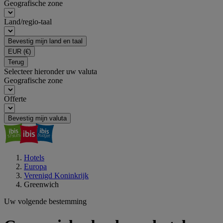
Geografische zone
Land/regio-taal
Bevestig mijn land en taal
EUR
(€)
Terug
Selecteer hieronder uw valuta
Geografische zone
Offerte
Bevestig mijn valuta
Hotels
Europa
Verenigd Koninkrijk
Greenwich
Uw volgende bestemming