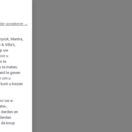
der accepteren →
npick, Mantra,
& Villa's,
op uw
oor u
s te
s te meten;
heid te geven
en om u
 kunt u kiezen
cor uw e-
tie-,
n derden en
 derden
a de knop