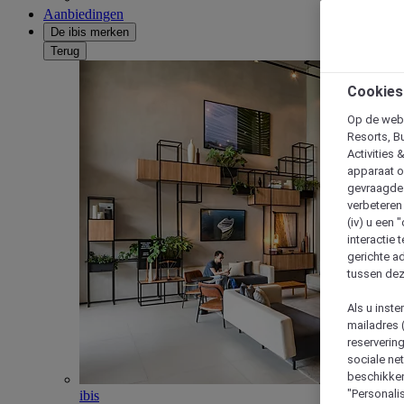
Aanbiedingen
De ibis merken
Terug
Cookies
Op de webs
Resorts, B
Activities 
apparaat o
gevraagde d
verbeteren 
(iv) u een
interactie 
gerichte ad
tussen dez
Als u inst
mailadres 
reserverin
sociale n
beschikken
"Personalis
ibis