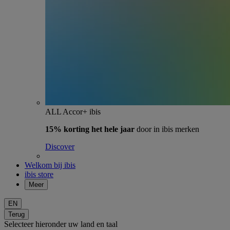
ALL Accor+ ibis
15% korting het hele jaar
door in ibis merken
Discover
Welkom bij ibis
ibis store
Meer
EN
Terug
Selecteer hieronder uw land en taal