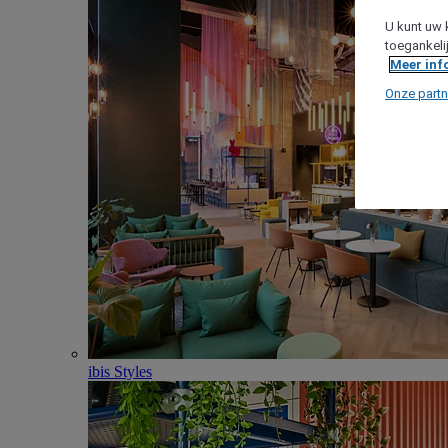
U kunt uw 
toegankeli
Meer inf
Onze partn
ibis Styles