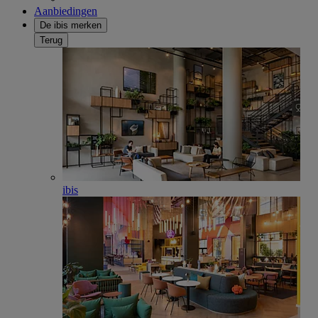
Aanbiedingen
De ibis merken
Terug
ibis