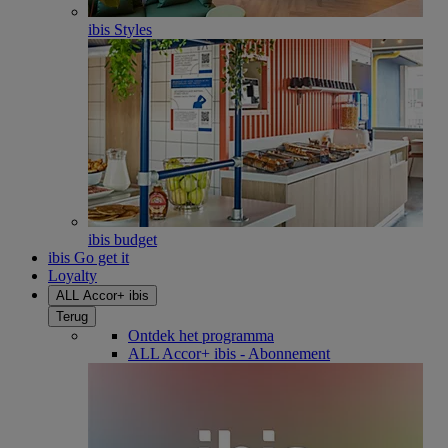
ibis Styles
ibis budget
ibis Go get it
Loyalty
ALL Accor+ ibis
Terug
Ontdek het programma
ALL Accor+ ibis - Abonnement