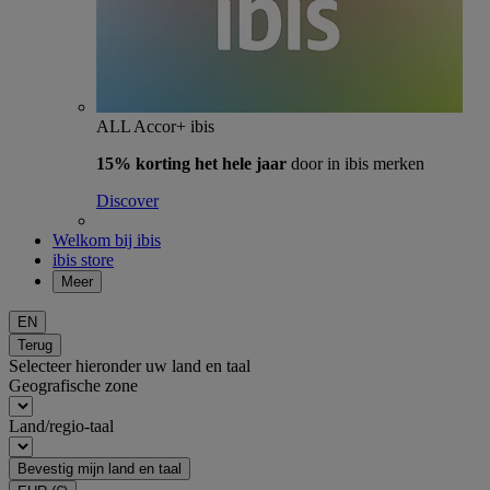
ALL Accor+ ibis
15% korting het hele jaar
door in ibis merken
Discover
Welkom bij ibis
ibis store
Meer
EN
Terug
Selecteer hieronder uw land en taal
Geografische zone
Land/regio-taal
Bevestig mijn land en taal