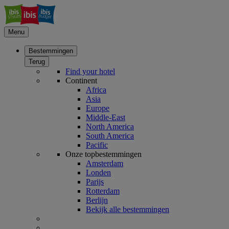
Menu
Bestemmingen
Terug
Find your hotel
Continent
Africa
Asia
Europe
Middle-East
North America
South America
Pacific
Onze topbestemmingen
Amsterdam
Londen
Parijs
Rotterdam
Berlijn
Bekijk alle bestemmingen