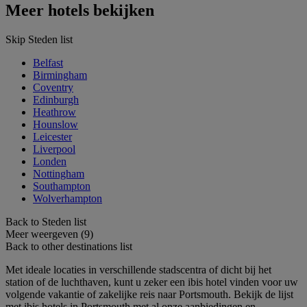
Meer hotels bekijken
Skip Steden list
Belfast
Birmingham
Coventry
Edinburgh
Heathrow
Hounslow
Leicester
Liverpool
Londen
Nottingham
Southampton
Wolverhampton
Back to Steden list
Meer weergeven (9)
Back to other destinations list
Met ideale locaties in verschillende stadscentra of dicht bij het
station of de luchthaven, kunt u zeker een ibis hotel vinden voor uw
volgende vakantie of zakelijke reis naar Portsmouth. Bekijk de lijst
met ibis hotels in Portsmouth met al onze aanbiedingen en