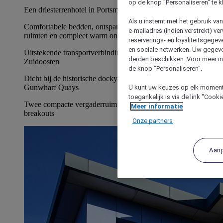
op de knop "Personaliseren" te k
Een driesterrenhotel in Portsmouth met eigen parkeerplaats
Als u instemt met het gebruik va
Comfortabele bedden, ontspannen gemeenschappelijke
e-mailadres (indien verstrekt) v
ruimten en compleet warm ontbijt
reserverings- en loyaliteitsgege
en sociale netwerken. Uw gegev
Uitstekende transportverbindingen met toegang tot het bredere
derden beschikken. Voor meer inf
Zuidoosten
de knop "Personaliseren".
Dicht bij de historische dockyard van Portsmouth en
Gunwharf Quays
U kunt uw keuzes op elk moment 
toegankelijk is via de link "Cook
Twee compacte vergaderruimten en een ruimte voor
Meer informatie
breakouts
Onze partners
Aan