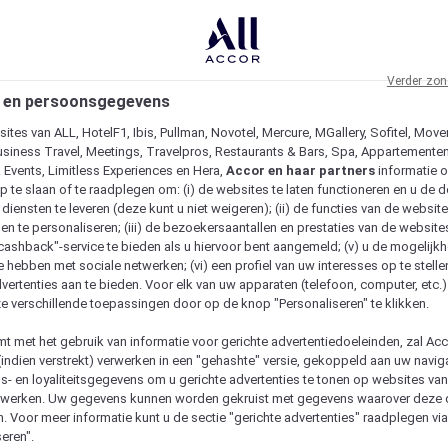
Verder zon
 en persoonsgegevens
ites van ALL, HotelF1, Ibis, Pullman, Novotel, Mercure, MGallery, Sofitel, Move
usiness Travel, Meetings, Travelpros, Restaurants & Bars, Spa, Appartementen 
& Events, Limitless Experiences en Hera,
Accor en haar partners
informatie 
p te slaan of te raadplegen om: (i) de websites te laten functioneren en u de d
iensten te leveren (deze kunt u niet weigeren); (ii) de functies van de website
en te personaliseren; (iii) de bezoekersaantallen en prestaties van de website
 "cashback"-service te bieden als u hiervoor bent aangemeld; (v) u de mogelijk
te hebben met sociale netwerken; (vi) een profiel van uw interesses op te stell
vertenties aan te bieden. Voor elk van uw apparaten (telefoon, computer, etc.)
e verschillende toepassingen door op de knop "Personaliseren" te klikken.
emt met het gebruik van informatie voor gerichte advertentiedoeleinden, zal Ac
(indien verstrekt) verwerken in een "gehashte" versie, gekoppeld aan uw naviga
gs- en loyaliteitsgegevens om u gerichte advertenties te tonen op websites va
etwerken. Uw gegevens kunnen worden gekruist met gegevens waarover deze
. Voor meer informatie kunt u de sectie "gerichte advertenties" raadplegen vi
eren".