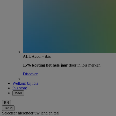
ALL Accor+ ibis
15% korting het hele jaar
door in ibis merken
Discover
Welkom bij ibis
ibis store
Meer
EN
Terug
Selecteer hieronder uw land en taal