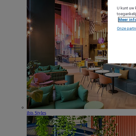
U kunt uw 
toegankeli
Meer inf
Onze partn
ibis Styles