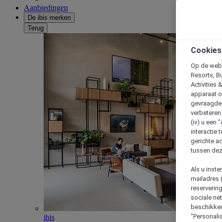
Aanbiedingen
De ibis merken
Terug
Cookies
Op de webs
Resorts, B
Activities 
apparaat o
gevraagde d
verbeteren 
(iv) u een
interactie 
gerichte ad
tussen dez
Als u inst
mailadres 
reserverin
sociale n
beschikken
"Personalis
ibis