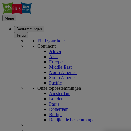
Menu
Bestemmingen
Terug
Find your hotel
Continent
Africa
Asia
Europe
Middle-East
North America
South America
Pacific
Onze topbestemmingen
Amsterdam
Londen
Parijs
Rotterdam
Berlijn
Bekijk alle bestemmingen