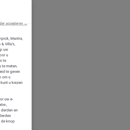
der accepteren →
npick, Mantra,
& Villa's,
op uw
oor u
s te
s te meten;
heid te geven
en om u
 kunt u kiezen
cor uw e-
tie-,
n derden en
 derden
a de knop