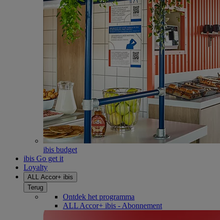
ibis budget
ibis Go get it
Loyalty
ALL Accor+ ibis
Terug
Ontdek het programma
ALL Accor+ ibis - Abonnement