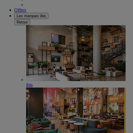
Offres
Les marques ibis
Retour
ibis