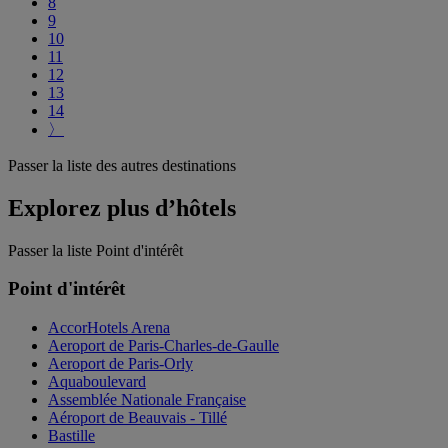
8
9
10
11
12
13
14
〉
Passer la liste des autres destinations
Explorez plus d’hôtels
Passer la liste Point d'intérêt
Point d'intérêt
AccorHotels Arena
Aeroport de Paris-Charles-de-Gaulle
Aeroport de Paris-Orly
Aquaboulevard
Assemblée Nationale Française
Aéroport de Beauvais - Tillé
Bastille