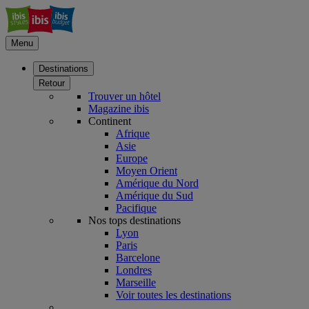
Menu
Destinations
Retour
Trouver un hôtel
Magazine ibis
Continent
Afrique
Asie
Europe
Moyen Orient
Amérique du Nord
Amérique du Sud
Pacifique
Nos tops destinations
Lyon
Paris
Barcelone
Londres
Marseille
Voir toutes les destinations