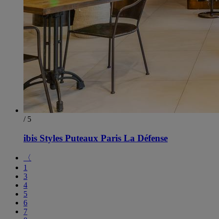
/ 5
ibis Styles Puteaux Paris La Défense
〈
1
3
4
5
6
7