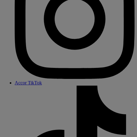
Accor TikTok