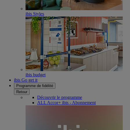
ibis Styles
ibis budget
ibis Go get it
Programme de fidélité
Retour
Découvrir le programme
ALL Accor+ ibis - Abonnement