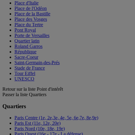
Place d'Italie
Place de l'Odéon
Place de la Bastille
Place des Vosges
Place du Tertre
Pont Royal
Porte de Versailles
Quartier latin
Roland Garros
République
Sacre-Coeur
Saint-Germain-des-Prés
Stade de France
Tour Eiffel
UNESCO
Retour sur la liste Point d'intérêt
Passer la liste Quartiers
Quartiers
Paris Centre (1e, 2e,3e, 4e, 5e, 6e,7e, 8e,9e)
Paris Est (11e, 12e, 20e)
Paris Nord (10e, 18e, 19e)
Paris Ouest (16e - 17e - La défense)