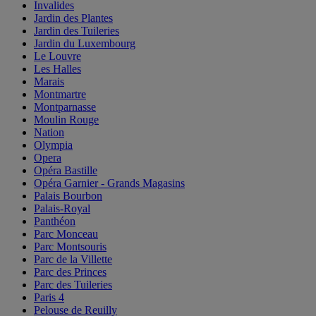
Invalides
Jardin des Plantes
Jardin des Tuileries
Jardin du Luxembourg
Le Louvre
Les Halles
Marais
Montmartre
Montparnasse
Moulin Rouge
Nation
Olympia
Opera
Opéra Bastille
Opéra Garnier - Grands Magasins
Palais Bourbon
Palais-Royal
Panthéon
Parc Monceau
Parc Montsouris
Parc de la Villette
Parc des Princes
Parc des Tuileries
Paris 4
Pelouse de Reuilly