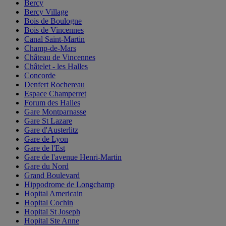
Bercy
Bercy Village
Bois de Boulogne
Bois de Vincennes
Canal Saint-Martin
Champ-de-Mars
Château de Vincennes
Châtelet - les Halles
Concorde
Denfert Rochereau
Espace Champerret
Forum des Halles
Gare Montparnasse
Gare St Lazare
Gare d'Austerlitz
Gare de Lyon
Gare de l'Est
Gare de l'avenue Henri-Martin
Gare du Nord
Grand Boulevard
Hippodrome de Longchamp
Hopital Americain
Hopital Cochin
Hopital St Joseph
Hopital Ste Anne