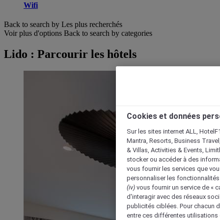
Wifi
Back to search by Les plus recherchés
Voir plus d'options
Back to search by categories
Lido : Parcourir les hôtels
Cookies et données pers
Sur les sites internet ALL, HotelF
Mantra, Resorts, Business Travel
& Villas, Activities & Events, Lim
stocker ou accéder à des informa
vous fournir les services que vo
personnaliser les fonctionnalités
(iv)
vous fournir un service de « 
d'interagir avec des réseaux soci
publicités ciblées. Pour chacun 
entre ces différentes utilisations