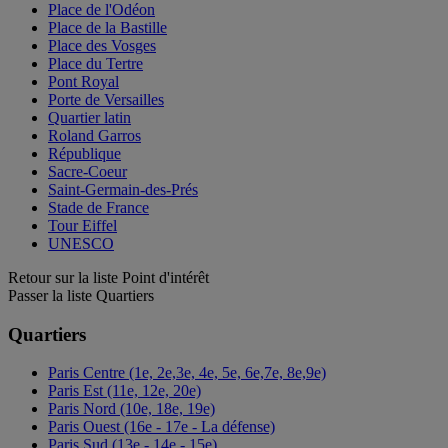
Place de l'Odéon
Place de la Bastille
Place des Vosges
Place du Tertre
Pont Royal
Porte de Versailles
Quartier latin
Roland Garros
République
Sacre-Coeur
Saint-Germain-des-Prés
Stade de France
Tour Eiffel
UNESCO
Retour sur la liste Point d'intérêt
Passer la liste Quartiers
Quartiers
Paris Centre (1e, 2e,3e, 4e, 5e, 6e,7e, 8e,9e)
Paris Est (11e, 12e, 20e)
Paris Nord (10e, 18e, 19e)
Paris Ouest (16e - 17e - La défense)
Paris Sud (13e - 14e - 15e)