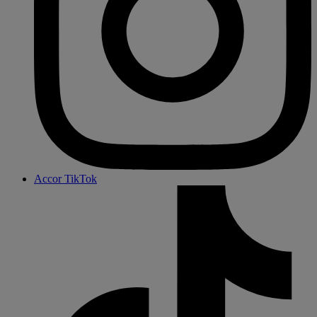
Accor TikTok