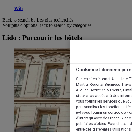
Wifi
Back to search by Les plus recherchés
Voir plus d'options
Back to search by categories
Lido : Parcourir les hôtels
Cookies et données pers
Sur les sites internet ALL, HotelF
Mantra, Resorts, Business Travel
& Villas, Activities & Events, Lim
stocker ou accéder à des informa
vous fournir les services que vo
personnaliser les fonctionnalités
(iv)
vous fournir un service de « 
d'interagir avec des réseaux soci
publicités ciblées. Pour chacun 
entre ces différentes utilisations