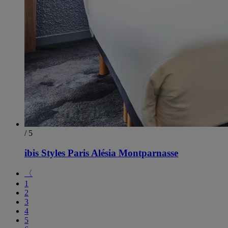
/ 5
ibis Styles Paris Alésia Montparnasse
〈
1
2
3
4
5