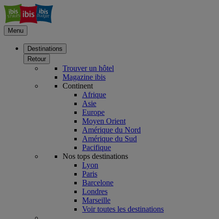
Menu
Destinations
Retour
Trouver un hôtel
Magazine ibis
Continent
Afrique
Asie
Europe
Moyen Orient
Amérique du Nord
Amérique du Sud
Pacifique
Nos tops destinations
Lyon
Paris
Barcelone
Londres
Marseille
Voir toutes les destinations