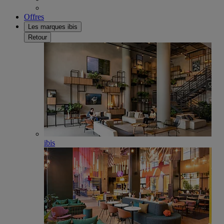
Offres
Les marques ibis
Retour
ibis