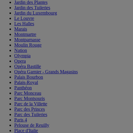
Jardin des Plantes
Jardin des Tuileries
Jardin du Luxembourg
Le Louvre
Les Halles
Marais
Montmartre
Montparnasse
Moulin Rouge
Nation
Olympia
Opera
Opéra Bastille
Opéra Garnier - Grands Magasins
Palais Bourbon
Palais-Royal
Panthéon
Parc Monceau
Parc Montsouris
Parc de la Villette
Parc des Princes
Parc des Tuileries
Paris 4
Pelouse de Reuilly
Place d'Italie