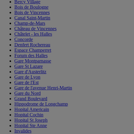
Bercy Village
Bois de Boulogne
Bois de Vincennes
Canal Saint-Martin
Champ-de-Mars
Château de Vincennes
Châtelet - les Halles
Concorde
Denfert Rochereau
Espace Champerret
Forum des Halles
Gare Montparnasse
Gare St Lazare
Gare d'Austerlitz
Gare de Lyon
Gare de l'Est
Gare de l'avenue Henri-Martin
Gare du Nord
Grand Boulevard
Hippodrome de Longchamp
Hopital Americain
Hopital Cochin
Hopital St Joseph
Hopital Ste Anne
Invalides