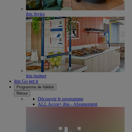
ibis Styles
ibis budget
ibis Go get it
Programme de fidélité
Retour
Découvrir le programme
ALL Accor+ ibis - Abonnement