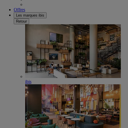
Offres
Les marques ibis
Retour
ibis