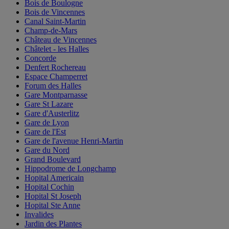
Bois de Boulogne
Bois de Vincennes
Canal Saint-Martin
Champ-de-Mars
Château de Vincennes
Châtelet - les Halles
Concorde
Denfert Rochereau
Espace Champerret
Forum des Halles
Gare Montparnasse
Gare St Lazare
Gare d'Austerlitz
Gare de Lyon
Gare de l'Est
Gare de l'avenue Henri-Martin
Gare du Nord
Grand Boulevard
Hippodrome de Longchamp
Hopital Americain
Hopital Cochin
Hopital St Joseph
Hopital Ste Anne
Invalides
Jardin des Plantes