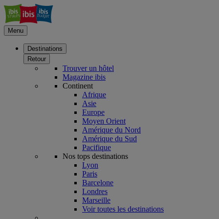
Menu
Destinations
Retour
Trouver un hôtel
Magazine ibis
Continent
Afrique
Asie
Europe
Moyen Orient
Amérique du Nord
Amérique du Sud
Pacifique
Nos tops destinations
Lyon
Paris
Barcelone
Londres
Marseille
Voir toutes les destinations