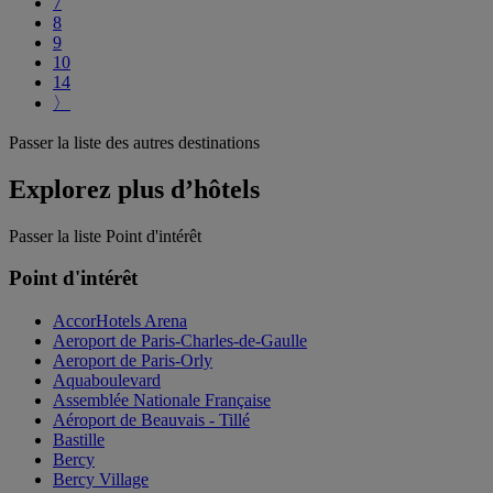
7
8
9
10
14
〉
Passer la liste des autres destinations
Explorez plus d’hôtels
Passer la liste Point d'intérêt
Point d'intérêt
AccorHotels Arena
Aeroport de Paris-Charles-de-Gaulle
Aeroport de Paris-Orly
Aquaboulevard
Assemblée Nationale Française
Aéroport de Beauvais - Tillé
Bastille
Bercy
Bercy Village