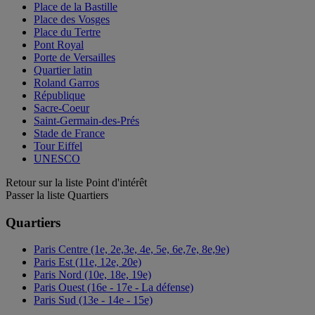
Place de la Bastille
Place des Vosges
Place du Tertre
Pont Royal
Porte de Versailles
Quartier latin
Roland Garros
République
Sacre-Coeur
Saint-Germain-des-Prés
Stade de France
Tour Eiffel
UNESCO
Retour sur la liste Point d'intérêt
Passer la liste Quartiers
Quartiers
Paris Centre (1e, 2e,3e, 4e, 5e, 6e,7e, 8e,9e)
Paris Est (11e, 12e, 20e)
Paris Nord (10e, 18e, 19e)
Paris Ouest (16e - 17e - La défense)
Paris Sud (13e - 14e - 15e)