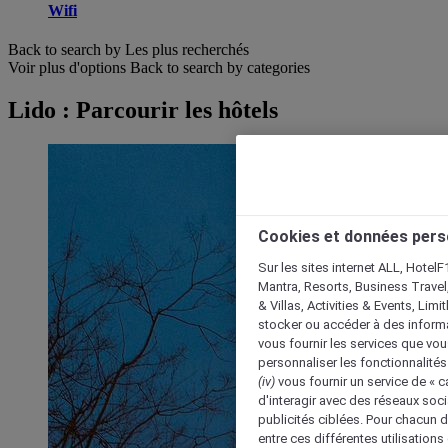
Wifi
Back to search by Les plus recherchés
Voir plus d'options
Back to search by categories
Lido : Parcourir les hôtels
Cookies et données pers
Sur les sites internet ALL, HotelF
Mantra, Resorts, Business Travel
& Villas, Activities & Events, Lim
stocker ou accéder à des informa
vous fournir les services que vo
personnaliser les fonctionnalités
(iv)
vous fournir un service de « 
d'interagir avec des réseaux soci
publicités ciblées. Pour chacun 
entre ces différentes utilisations