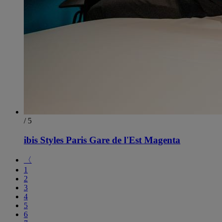
/ 5
ibis Styles Paris Gare de l'Est Magenta
〈
1
2
3
4
5
6