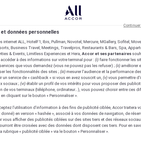
Continuer
 et données personnelles
es internet ALL, HotelF1, Ibis, Pullman, Novotel, Mercure, MGallery, Sofitel, Mov
sorts, Business Travel, Meetings, Travelpros, Restaurants & Bars, Spa, Appar
ivities & Events, Limitless Experiences et Hera,
Accor et ses partenaires
souh
 accéder à des informations sur votre terminal pour :
(i)
faire fonctionner les si
s services que vous demandez (vous ne pouvez pas les refuser) ;
(ii)
améliorer e
er les fonctionnalités des sites ;
(iii)
mesurer l'audience et la performance des
ir un service de « cashback » si vous en avez souscrit un,
(v)
vous permettre d'i
x sociaux ;
(vi)
établir un profil de vos intérêts pour vous proposer des publicit
n de vos terminaux (téléphone, ordinateur…), vous pouvez choisir entre ces di
s en cliquant sur le bouton « Personnaliser ».
eptez l’utilisation d’information à des fins de publicité ciblée, Accor traitera vo
z donné) en version « hashée », associé à vos données de navigation, de réser
ur vous afficher des publicités ciblées sur des sites tiers et des réseaux socia
urront être croisées avec des données dont disposent ces tiers. Pour en savo
a rubrique « publicité ciblée » via le bouton « Personnaliser ».