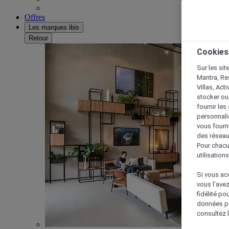
Offres
Les marques ibis
Retour
Cookies
Sur les sit
Mantra, Re
Villas, Act
stocker ou
fournir le
personnalis
vous fourn
des réseau
Pour chacu
utilisation
Si vous acc
vous l’ave
fidélité po
données po
consultez l