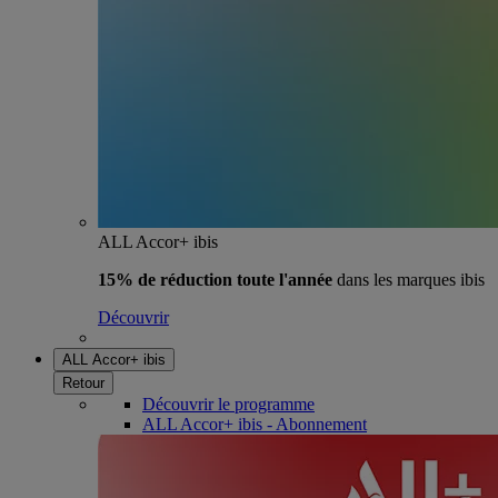
ALL Accor+ ibis
15% de réduction toute l'année
dans les marques ibis
Découvrir
ALL Accor+ ibis
Retour
Découvrir le programme
ALL Accor+ ibis - Abonnement