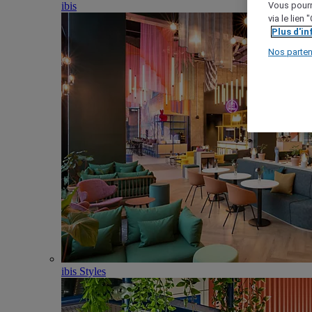
ibis
Vous pourr
via le lien
Plus d'i
Nos parten
ibis Styles