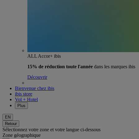
ALL Accor+ ibis
15% de réduction toute l'année
dans les marques ibis
Découvrir
Bienvenue chez ibis
ibis store
Vol + Hotel
Plus
EN
Retour
Sélectionnez votre zone et votre langue ci-dessous
Zone géographique