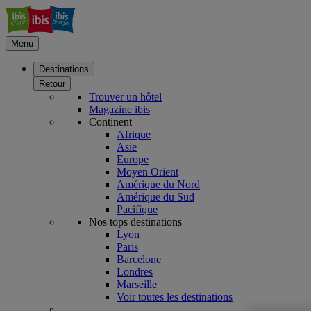
Menu
Destinations
Retour
Trouver un hôtel
Magazine ibis
Continent
Afrique
Asie
Europe
Moyen Orient
Amérique du Nord
Amérique du Sud
Pacifique
Nos tops destinations
Lyon
Paris
Barcelone
Londres
Marseille
Voir toutes les destinations