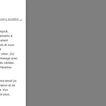
 sans accepter →
enpick,
tements &
aitent
tes et vous
t
 sites ;
(iv)
nteragir avec
és ciblées.
fférentes
tre email (si
vation et de
ux. Vos
ir plus,