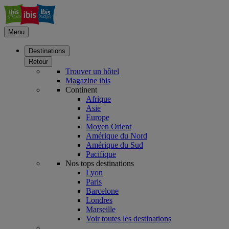
Menu
Destinations
Retour
Trouver un hôtel
Magazine ibis
Continent
Afrique
Asie
Europe
Moyen Orient
Amérique du Nord
Amérique du Sud
Pacifique
Nos tops destinations
Lyon
Paris
Barcelone
Londres
Marseille
Voir toutes les destinations