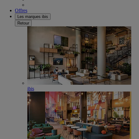
Offres
Les marques ibis
Retour
ibis