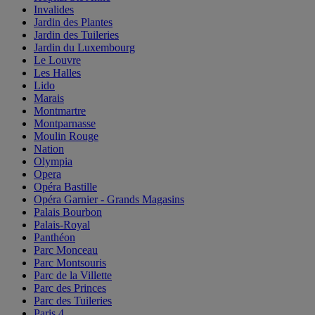
Invalides
Jardin des Plantes
Jardin des Tuileries
Jardin du Luxembourg
Le Louvre
Les Halles
Lido
Marais
Montmartre
Montparnasse
Moulin Rouge
Nation
Olympia
Opera
Opéra Bastille
Opéra Garnier - Grands Magasins
Palais Bourbon
Palais-Royal
Panthéon
Parc Monceau
Parc Montsouris
Parc de la Villette
Parc des Princes
Parc des Tuileries
Paris 4