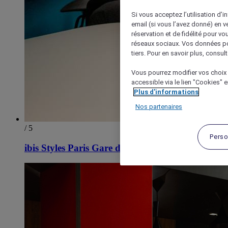
Si vous acceptez l’utilisation d’i
email (si vous l’avez donné) en 
réservation et de fidélité pour vo
réseaux sociaux. Vos données po
tiers. Pour en savoir plus, consult
Vous pourrez modifier vos choix 
accessible via le lien "Cookies" 
Plus d'informations
Nos partenaires
/ 5
Perso
ibis Styles Paris Gare de l'Est Magenta