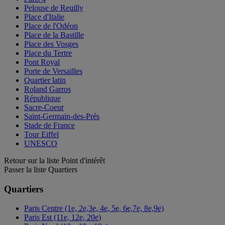
Pelouse de Reuilly
Place d'Italie
Place de l'Odéon
Place de la Bastille
Place des Vosges
Place du Tertre
Pont Royal
Porte de Versailles
Quartier latin
Roland Garros
République
Sacre-Coeur
Saint-Germain-des-Prés
Stade de France
Tour Eiffel
UNESCO
Retour sur la liste Point d'intérêt
Passer la liste Quartiers
Quartiers
Paris Centre (1e, 2e,3e, 4e, 5e, 6e,7e, 8e,9e)
Paris Est (11e, 12e, 20e)