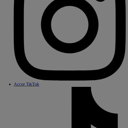
Accor TikTok