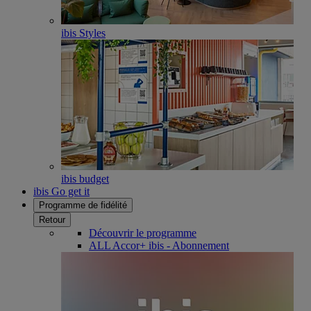
ibis Styles
ibis budget
ibis Go get it
Programme de fidélité
Retour
Découvrir le programme
ALL Accor+ ibis - Abonnement