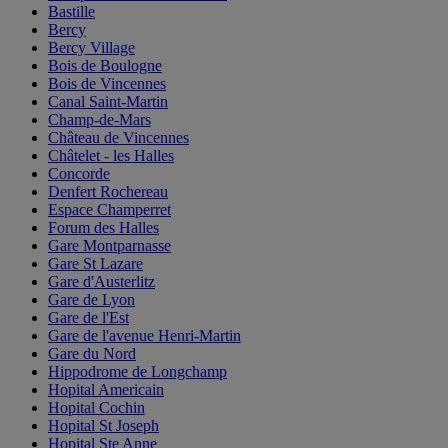
Bastille
Bercy
Bercy Village
Bois de Boulogne
Bois de Vincennes
Canal Saint-Martin
Champ-de-Mars
Château de Vincennes
Châtelet - les Halles
Concorde
Denfert Rochereau
Espace Champerret
Forum des Halles
Gare Montparnasse
Gare St Lazare
Gare d'Austerlitz
Gare de Lyon
Gare de l'Est
Gare de l'avenue Henri-Martin
Gare du Nord
Hippodrome de Longchamp
Hopital Americain
Hopital Cochin
Hopital St Joseph
Hopital Ste Anne