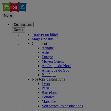
Menu
Destinations
Retour
Trouver un hôtel
Magazine ibis
Continent
Afrique
Asie
Europe
Moyen Orient
Amérique du Nord
Amérique du Sud
Pacifique
Nos tops destinations
Lyon
Paris
Barcelone
Londres
Marseille
Voir toutes les destinations