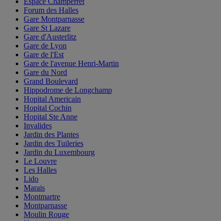
Espace Champerret
Forum des Halles
Gare Montparnasse
Gare St Lazare
Gare d'Austerlitz
Gare de Lyon
Gare de l'Est
Gare de l'avenue Henri-Martin
Gare du Nord
Grand Boulevard
Hippodrome de Longchamp
Hopital Americain
Hopital Cochin
Hopital Ste Anne
Invalides
Jardin des Plantes
Jardin des Tuileries
Jardin du Luxembourg
Le Louvre
Les Halles
Lido
Marais
Montmartre
Montparnasse
Moulin Rouge