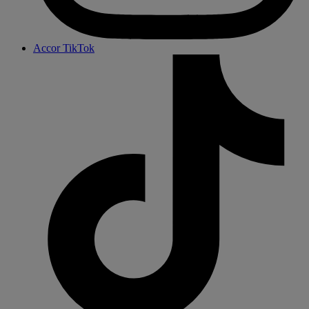
Accor TikTok