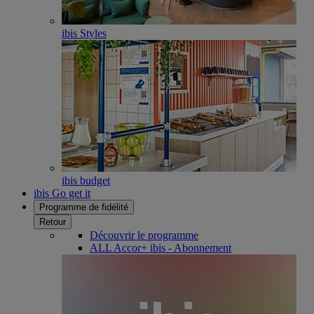
ibis Styles
ibis budget
ibis Go get it
Programme de fidélité
Retour
Découvrir le programme
ALL Accor+ ibis - Abonnement