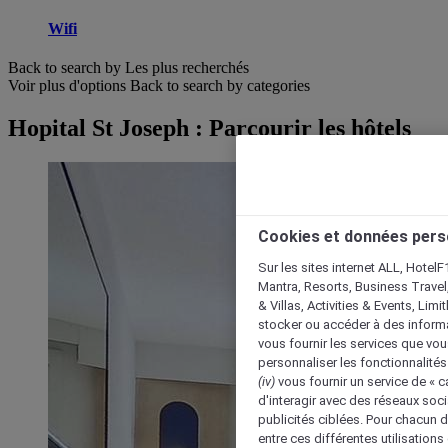
Wifi
Back to search by Les plus recherchés
Voir plus d'options
Back to search by categories
Hopital St Joseph : Parcourir les hôtels
Cookies et données pers
Sur les sites internet ALL, HotelF
Mantra, Resorts, Business Travel
& Villas, Activities & Events, Lim
stocker ou accéder à des informa
vous fournir les services que vo
personnaliser les fonctionnalités
(iv)
vous fournir un service de « 
d'interagir avec des réseaux soci
publicités ciblées. Pour chacun 
entre ces différentes utilisations