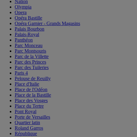
Nation
Olympia
Opera
Opéra Bastille
Opéra Garnier - Grands Magasins
Palais Bourbon
Palais-Royal
Panthéon
Parc Monceau
Parc Montsouris
Parc de la Villette
Parc des Princes
Parc des Tuileries
Paris 4
Pelouse de Reuilly
Place d'Italie
Place de l'Odéon
Place de la Bastille
Place des Vosges
Place du Tertre
Pont Royal
Porte de Versailles
Quartier latin
Roland Garros
République