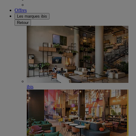
Offres
Les marques ibis
Retour
ibis